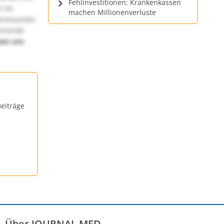
Fehlinvestitionen: Krankenkassen
! Im
machen Millionenverluste
teressanten
annende
uen uns
eiträge
Über JOURNAL MED