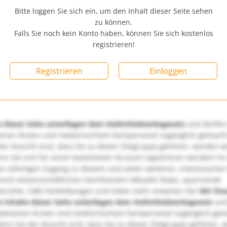
Bitte loggen Sie sich ein, um den Inhalt dieser Seite sehen
zu können.
Falls Sie noch kein Konto haben, können Sie sich kostenlos
registrieren!
Registrieren
Einloggen
e dieser Seite unterliegen dem Heilmittelwerbegesetz
und dürfen
enen Ärzten und medizinischem Fachpersonal zugänglich gemach
er Ansicht sind, dass Sie zu dieser Zielgruppe gehören, würden w
nn Sie sich für einen kostenlosen Account registrieren würden! Im
ie sofortigen Zugang zu diesem und vielen weiteren, interessanten
nisch-wissenschaftlichen Fachthemen! Aktuelle News, spannende
richte, CME-Fortbildungen und vieles mehr erwarten Sie!
Wir fre
e Inhalte dieser Seite unterliegen dem Heilmittelwerbegesetz
und
wiesenen Ärzten und medizinischem Fachpersonal zugänglich ge
nn Sie der Ansicht sind, dass Sie zu dieser Zielgruppe gehören, 