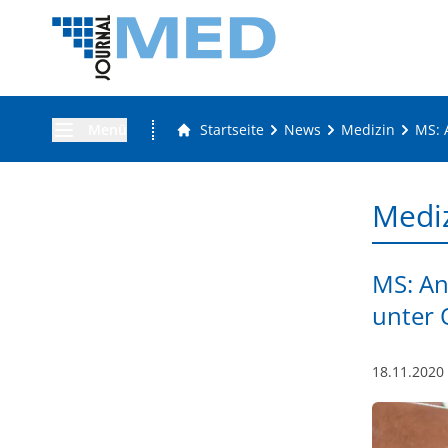
Menü
Startseite
News
Medizin
MS: 
Medi
MS: An
unter 
18.11.2020