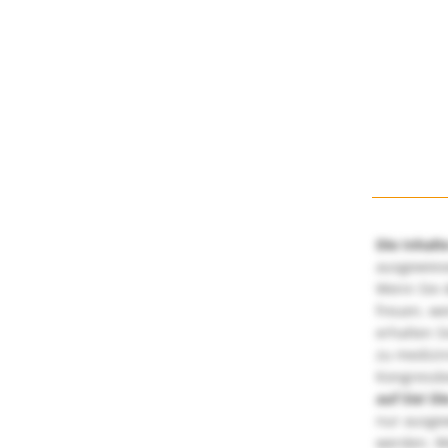
Die Inhalt
ausgewies
Wenn Sie d
freuen, we
erhalten S
zu medizi
Kongressbe
auf Sie!
Di
nur ausge
werden. We