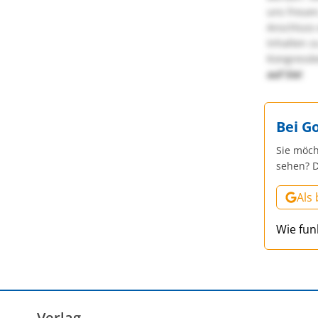
uns freuen
Anschluss 
Inhalten z
Kongressbe
auf Sie!
Bei G
Sie möch
sehen? D
Als
Wie fun
Verlag