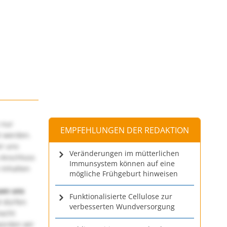
 nur
EMPFEHLUNGEN DER REDAKTION
t werden.
ir uns
Veränderungen im mütterlichen
 Anschluss
Immunsystem können auf eine
 Inhalten
mögliche Frühgeburt hinweisen
uen uns
Funktionalisierte Cellulose zur
 dürfen
verbesserten Wundversorgung
macht
würden wir