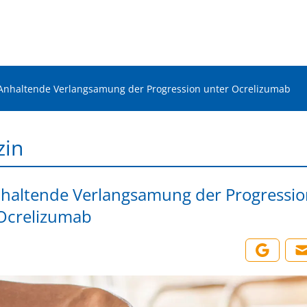
Anhaltende Verlangsamung der Progression unter Ocrelizumab
zin
haltende Verlangsamung der Progressio
Ocrelizumab