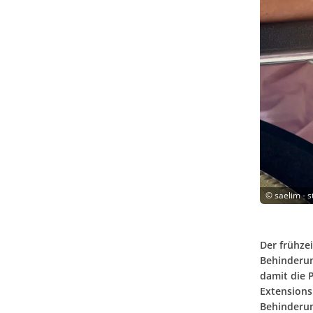
©
saelim - 
Der frühzei
Behinderun
damit die 
Extensions
Behinderun