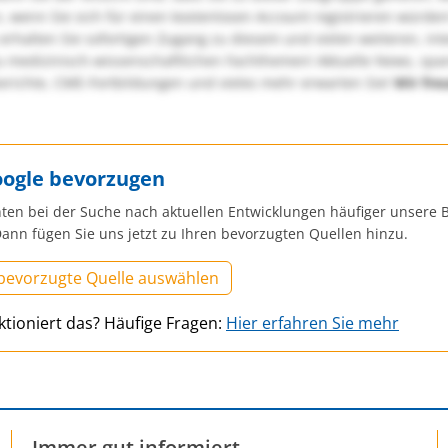
, wenn Sie sich für einen kostenlosen Account registrieren würden
erhalten Sie sofortigen Zugang zu diesem und vielen weiteren, in
u medizinisch-wissenschaftlichen Fachthemen! Aktuelle News, sp
richte, CME-Fortbildungen und vieles mehr erwarten Sie!
Wir fre
oogle bevorzugen
ten bei der Suche nach aktuellen Entwicklungen häufiger unsere B
ann fügen Sie uns jetzt zu Ihren bevorzugten Quellen hinzu.
 bevorzugte Quelle auswählen
ktioniert das? Häufige Fragen:
Hier erfahren Sie mehr
Immer gut informiert