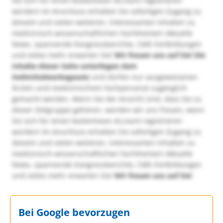
Sie sich für einen kostenlosen Account registrieren
würden! Im Anschluss erhalten Sie sofortigen Zugang zu
diesem und vielen weiteren, interessanten Inhalten zu
medizinisch-wissenschaftlichen Fachthemen! Aktuelle
News, spannende Kongressberichte, CME-Fortbildungen
und vieles mehr erwarten Sie!
Wir freuen uns auf Sie!
Die
Inhalte dieser Seite unterliegen dem
Heilmittelwerbegesetz
und dürfen nur ausgewiesenen
Ärzten und medizinischem Fachpersonal zugänglich
gemacht werden. Wenn Sie der Ansicht sind, dass Sie zu
dieser Zielgruppe gehören, würden wir uns freuen, wenn
Sie sich für einen kostenlosen Account registrieren
würden! Im Anschluss erhalten Sie sofortigen Zugang zu
diesem und vielen weiteren, interessanten Inhalten zu
medizinisch-wissenschaftlichen Fachthemen! Aktuelle
News, spannende Kongressberichte, CME-Fortbildungen
und vieles mehr erwarten Sie!
Wir freuen uns auf Sie!
Bei Google bevorzugen