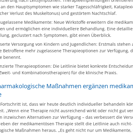
enzierung nach Leitsymptomen: Therapieempfehlungen orientieren
t an den Hauptsymptomen wie starker Tagesschläfrigkeit, Kataplex
licher Verlust des Muskeltonus) und gestörtem Nachtschlaf.
ugelassene Medikamente: Neue Wirkstoffe erweitern die medika
en und ermöglichen eine individuellere Behandlung. Eine detaillie
llung, geclustert nach Symptomen, gibt einen Überblick.
serte Versorgung von Kindern und Jugendlichen: Erstmals stehen 
e Betroffene mehr zugelassene Therapieoptionen zur Verfügung, d
ie benennt.
enzierte Therapieoptionen: Die Leitlinie bietet konkrete Entscheidu
, Zweit- und Kombinationstherapien) für die klinische Praxis.
harmakologische Maßnahmen ergänzen medika
e
Fortschritt ist, dass wir heute deutlich individueller behandeln kö
eit. „Wenn eine Therapie nicht ausreichend wirkt oder nicht gut ve
en inzwischen Alternativen zur Verfügung – das verbessert die Ver
eben der medikamentösen Therapie stellt die Leitlinie auch nicht-
gische Maßnahmen heraus. „Es geht nicht nur um Medikamente,