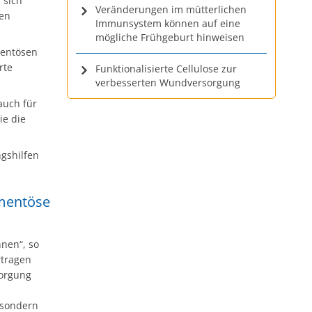
 sich
Veränderungen im mütterlichen
ien
Immunsystem können auf eine
mögliche Frühgeburt hinweisen
mentösen
rte
Funktionalisierte Cellulose zur
verbesserten Wundversorgung
auch für
ie die
ngshilfen
mentöse
nnen“, so
rtragen
sorgung
 sondern