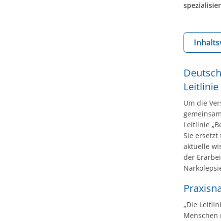
spezialisie
Inhalts
Deutsche
Leitlini
Um die Ver
gemeinsam 
Leitlinie 
Sie ersetz
aktuelle w
der Erarbei
Narkolepsi
Praxisn
„Die Leitli
Menschen m