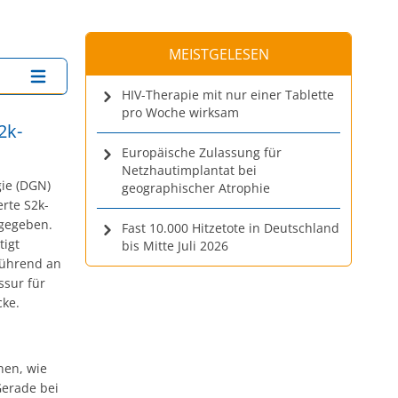
MEISTGELESEN
HIV-Therapie mit nur einer Tablette
pro Woche wirksam
2k-
Europäische Zulassung für
Netzhautimplantat bei
gie (DGN)
geographischer Atrophie
rte S2k-
gegeben.
Fast 10.000 Hitzetote in Deutschland
tigt
bis Mitte Juli 2026
führend an
ssur für
cke.
nen, wie
Gerade bei