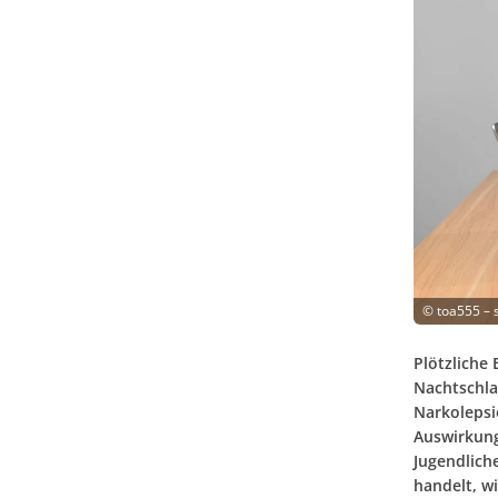
©
toa555 – 
Plötzliche
Nachtschla
Narkolepsi
Auswirkunge
Jugendlich
handelt, wi