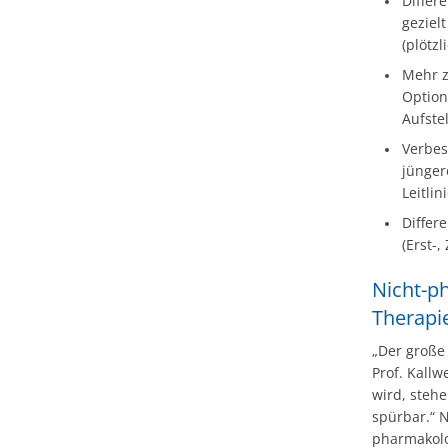
Differ
geziel
(plötz
Mehr z
Option
Aufste
Verbes
jünger
Leitlin
Differ
(Erst-
Nicht-p
Therapi
„Der große 
Prof. Kallw
wird, steh
spürbar.“ N
pharmakolo