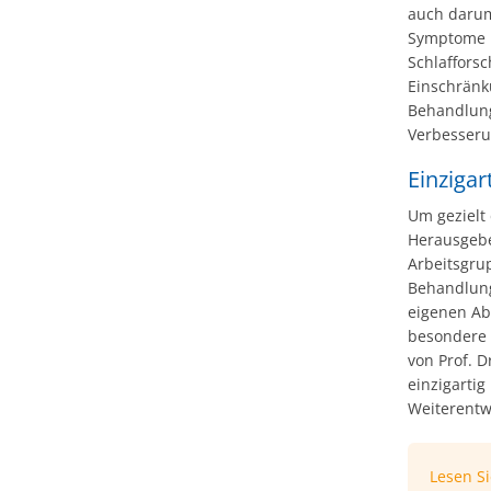
auch darum,
Symptome b
Schlaffors
Einschränk
Behandlungs
Verbesseru
Einzigar
Um gezielt 
Herausgebe
Arbeitsgru
Behandlung
eigenen Abs
besondere R
von Prof. D
einzigartig
Weiterentw
Lesen S