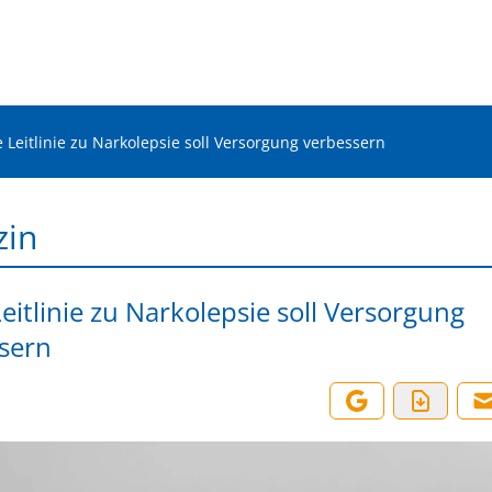
 Leitlinie zu Narkolepsie soll Versorgung verbessern
zin
eitlinie zu Narkolepsie soll Versorgung
sern