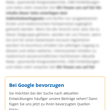
News, spannende Kongressberichte, CME-Fortbildungen
und vieles mehr erwarten Sie!
Wir freuen uns auf Sie!
Die
Inhalte dieser Seite unterliegen dem
Heilmittelwerbegesetz
und dürfen nur ausgewiesenen
Ärzten und medizinischem Fachpersonal zugänglich
gemacht werden. Wenn Sie der Ansicht sind, dass Sie zu
dieser Zielgruppe gehören, würden wir uns freuen, wenn
Sie sich für einen kostenlosen Account registrieren
würden! Im Anschluss erhalten Sie sofortigen Zugang zu
diesem und vielen weiteren, interessanten Inhalten zu
medizinisch-wissenschaftlichen Fachthemen! Aktuelle
News, spannende Kongressberichte, CME-Fortbildungen
und vieles mehr erwarten Sie!
Wir freuen uns auf Sie!
Bei Google bevorzugen
Sie möchten bei der Suche nach aktuellen
Entwicklungen häufiger unsere Beiträge sehen? Dann
fügen Sie uns jetzt zu Ihren bevorzugten Quellen
hinzu.