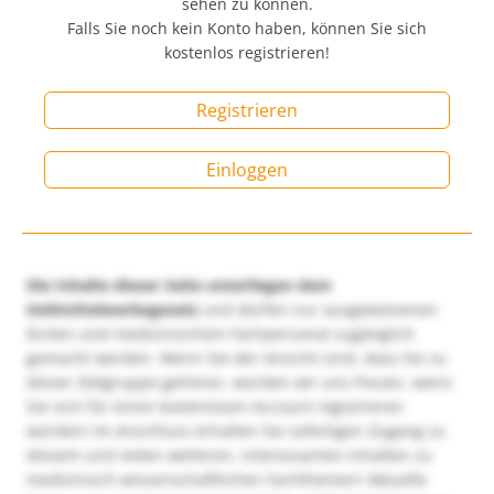
sehen zu können.
Falls Sie noch kein Konto haben, können Sie sich
kostenlos registrieren!
Registrieren
Einloggen
Die Inhalte dieser Seite unterliegen dem
Heilmittelwerbegesetz
und dürfen nur ausgewiesenen
Ärzten und medizinischem Fachpersonal zugänglich
gemacht werden. Wenn Sie der Ansicht sind, dass Sie zu
dieser Zielgruppe gehören, würden wir uns freuen, wenn
Sie sich für einen kostenlosen Account registrieren
würden! Im Anschluss erhalten Sie sofortigen Zugang zu
diesem und vielen weiteren, interessanten Inhalten zu
medizinisch-wissenschaftlichen Fachthemen! Aktuelle