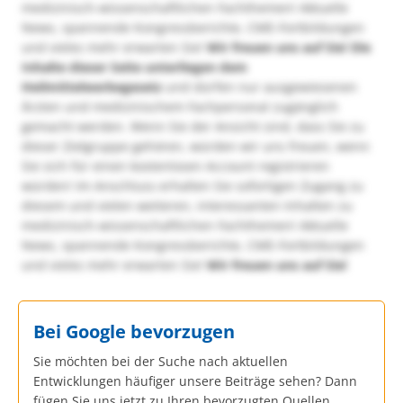
medizinisch-wissenschaftlichen Fachthemen! Aktuelle
News, spannende Kongressberichte, CME-Fortbildungen
und vieles mehr erwarten Sie!
Wir freuen uns auf Sie!
Die
Inhalte dieser Seite unterliegen dem
Heilmittelwerbegesetz
und dürfen nur ausgewiesenen
Ärzten und medizinischem Fachpersonal zugänglich
gemacht werden. Wenn Sie der Ansicht sind, dass Sie zu
dieser Zielgruppe gehören, würden wir uns freuen, wenn
Sie sich für einen kostenlosen Account registrieren
würden! Im Anschluss erhalten Sie sofortigen Zugang zu
diesem und vielen weiteren, interessanten Inhalten zu
medizinisch-wissenschaftlichen Fachthemen! Aktuelle
News, spannende Kongressberichte, CME-Fortbildungen
und vieles mehr erwarten Sie!
Wir freuen uns auf Sie!
Bei Google bevorzugen
Sie möchten bei der Suche nach aktuellen
Entwicklungen häufiger unsere Beiträge sehen? Dann
fügen Sie uns jetzt zu Ihren bevorzugten Quellen