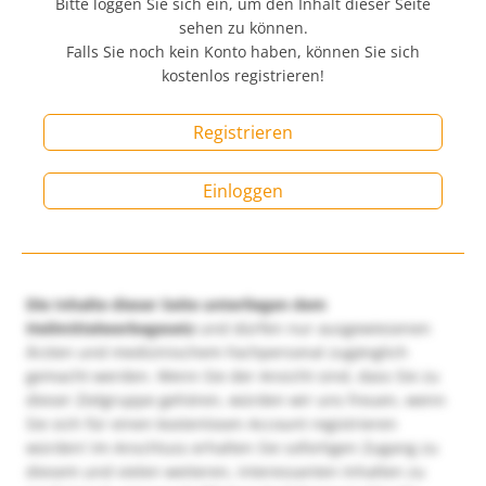
Bitte loggen Sie sich ein, um den Inhalt dieser Seite
sehen zu können.
Falls Sie noch kein Konto haben, können Sie sich
kostenlos registrieren!
Registrieren
Einloggen
Die Inhalte dieser Seite unterliegen dem
Heilmittelwerbegesetz
und dürfen nur ausgewiesenen
Ärzten und medizinischem Fachpersonal zugänglich
gemacht werden. Wenn Sie der Ansicht sind, dass Sie zu
dieser Zielgruppe gehören, würden wir uns freuen, wenn
Sie sich für einen kostenlosen Account registrieren
würden! Im Anschluss erhalten Sie sofortigen Zugang zu
diesem und vielen weiteren, interessanten Inhalten zu