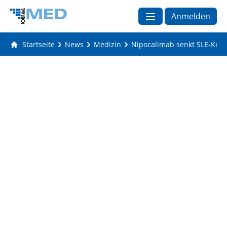
Anmelden
Startseite
News
Medizin
Nipocalimab senkt SLE-Krankh