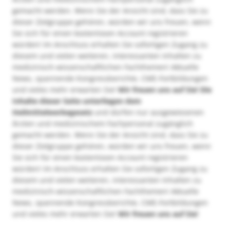
gemacht werden. Wenn Sie der Ansicht sind, dass Sie zu
dieser Zielgruppe gehören, würden wir uns freuen, wenn
Sie sich für einen kostenlosen Account registrieren
würden! Im Anschluss erhalten Sie sofortigen Zugang zu
diesem und vielen weiteren, interessanten Inhalten zu
medizinisch-wissenschaftlichen Fachthemen! Aktuelle
News, spannende Kongressberichte, CME-Fortbildungen
und vieles mehr erwarten Sie!
Wir freuen uns auf Sie!
Die
Inhalte dieser Seite unterliegen dem
Heilmittelwerbegesetz
und dürfen nur ausgewiesenen
Ärzten und medizinischem Fachpersonal zugänglich
gemacht werden. Wenn Sie der Ansicht sind, dass Sie zu
dieser Zielgruppe gehören, würden wir uns freuen, wenn
Sie sich für einen kostenlosen Account registrieren
würden! Im Anschluss erhalten Sie sofortigen Zugang zu
diesem und vielen weiteren, interessanten Inhalten zu
medizinisch-wissenschaftlichen Fachthemen! Aktuelle
News, spannende Kongressberichte, CME-Fortbildungen
und vieles mehr erwarten Sie!
Wir freuen uns auf Sie!