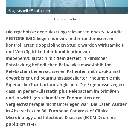
©
ag visuell / Fotolia.com
Bildunterschrift
Die Ergebnisse der zulassungsrelevanten Phase-III-Studie
RESTORE-IMI 2 liegen nun vor. In der randomisierten,
kontrollierten doppelblinden Studie wurden Wirksamkeit
und Verträglichkeit der Kombination von
Imipenem/Cilastatin mit dem derzeit in klinischer
Entwicklung befindlichen Beta-Laktamase-Inhibitor
Relebactam bei erwachsenen Patienten mit nosokomial
erworbener und beatmungsassoziierter Pneumonie mit
Piperacillin/Tazobactam verglichen. Die Ergebnisse zeigen,
dass Imipenem/Cilastatin plus Relebactam im primären
und in wichtigen sekundären Endpunkten der
Vergleichstherapie nicht unterlegen war. Die Daten wurden
in Abstracts zum 30. European Congress of Clinical
Microbiology and Infectious Diseases (ECCMID) online
publiziert (1-4).