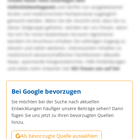
Inhalte dieser Seite unterliegen dem
Heilmittelwerbegesetz
und dürfen nur ausgewiesenen
Ärzten und medizinischem Fachpersonal zugänglich
gemacht werden. Wenn Sie der Ansicht sind, dass Sie zu
dieser Zielgruppe gehören, würden wir uns freuen, wenn
Sie sich für einen kostenlosen Account registrieren
würden! Im Anschluss erhalten Sie sofortigen Zugang zu
diesem und vielen weiteren, interessanten Inhalten zu
medizinisch-wissenschaftlichen Fachthemen! Aktuelle
News, spannende Kongressberichte, CME-Fortbildungen
und vieles mehr erwarten Sie!
Wir freuen uns auf Sie!
Bei Google bevorzugen
Sie möchten bei der Suche nach aktuellen
Entwicklungen häufiger unsere Beiträge sehen? Dann
fügen Sie uns jetzt zu Ihren bevorzugten Quellen
hinzu.
Als bevorzugte Quelle auswählen