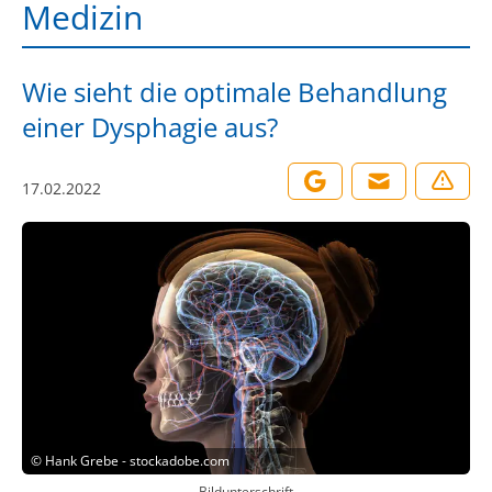
Medizin
Wie sieht die optimale Behandlung
einer Dysphagie aus?
17.02.2022
©
Hank Grebe - stockadobe.com
Bildunterschrift