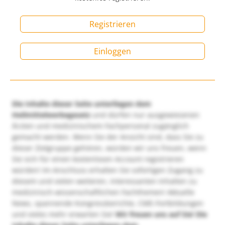
Registrieren
Einloggen
Die Inhalte dieser Seite unterliegen dem
Heilmittelwerbegesetz
und dürfen nur ausgewiesenen
Ärzten und medizinischem Fachpersonal zugänglich
gemacht werden. Wenn Sie der Ansicht sind, dass Sie zu
dieser Zielgruppe gehören, würden wir uns freuen, wenn
Sie sich für einen kostenlosen Account registrieren
würden! Im Anschluss erhalten Sie sofortigen Zugang zu
diesem und vielen weiteren, interessanten Inhalten zu
medizinisch-wissenschaftlichen Fachthemen! Aktuelle
News, spannende Kongressberichte, CME-Fortbildungen
und vieles mehr erwarten Sie!
Wir freuen uns auf Sie!
Die