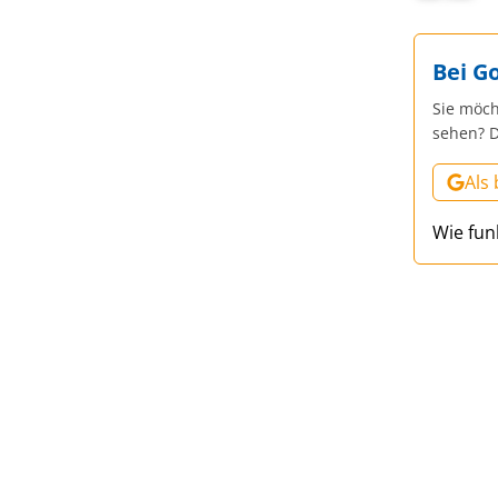
Bei G
Sie möch
sehen? D
Als
Wie fun