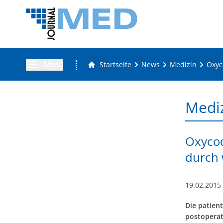
Menü
Startseite
News
Medizin
Oxyc
Medi
Oxycod
durch 
19.02.2015
Die patient
postoperat