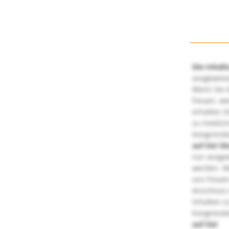
Die Inhalt
ausgewies
Wenn Sie d
freuen, we
erhalten S
zu medizi
Kongressbe
auf Sie!
Di
nur ausge
werden. We
uns freuen
Anschluss 
Inhalten z
Kongressbe
auf Sie!