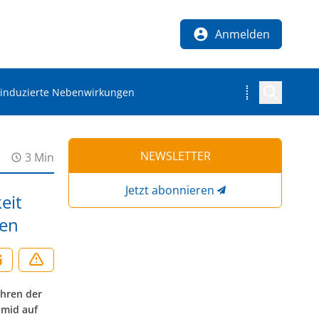
Anmelden
oidinduzierte Nebenwirkungen
NEWSLETTER
3 Min
Jetzt abonnieren
eit
gen
ahren der
amid auf