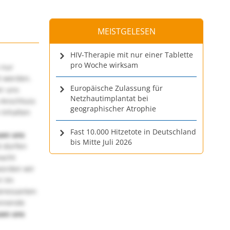
MEISTGELESEN
HIV-Therapie mit nur einer Tablette
pro Woche wirksam
 nur
t werden.
Europäische Zulassung für
ir uns
Netzhautimplantat bei
 Anschluss
geographischer Atrophie
 Inhalten
Fast 10.000 Hitzetote in Deutschland
uen uns
bis Mitte Juli 2026
 dürfen
macht
würden wir
! Im
teressanten
annende
uen uns