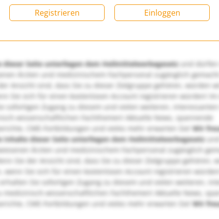
Registrieren
Einloggen
e dieser Seite unterliegen dem Heilmittelwerbegesetz
und dürfen
enen Ärzten und medizinischem Fachpersonal zugänglich gemach
er Ansicht sind, dass Sie zu dieser Zielgruppe gehören, würden w
nn Sie sich für einen kostenlosen Account registrieren würden! Im
ie sofortigen Zugang zu diesem und vielen weiteren, interessanten
nisch-wissenschaftlichen Fachthemen! Aktuelle News, spannende
richte, CME-Fortbildungen und vieles mehr erwarten Sie!
Wir fre
e Inhalte dieser Seite unterliegen dem Heilmittelwerbegesetz
und
wiesenen Ärzten und medizinischem Fachpersonal zugänglich ge
nn Sie der Ansicht sind, dass Sie zu dieser Zielgruppe gehören, 
, wenn Sie sich für einen kostenlosen Account registrieren würden
erhalten Sie sofortigen Zugang zu diesem und vielen weiteren, in
u medizinisch-wissenschaftlichen Fachthemen! Aktuelle News, sp
richte, CME-Fortbildungen und vieles mehr erwarten Sie!
Wir fre