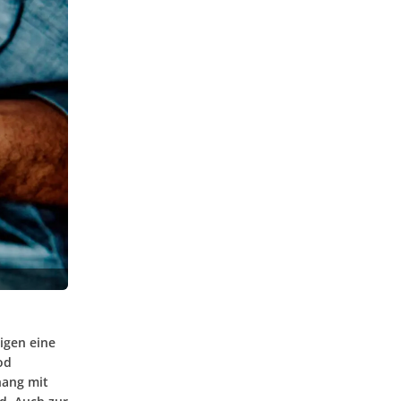
igen eine
od
hang mit