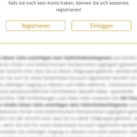
Falls Sie noch kein Konto haben, können Sie sich kostenlos
registrieren!
Registrieren
Einloggen
e dieser Seite unterliegen dem Heilmittelwerbegesetz
und dürfen
enen Ärzten und medizinischem Fachpersonal zugänglich gemach
er Ansicht sind, dass Sie zu dieser Zielgruppe gehören, würden w
nn Sie sich für einen kostenlosen Account registrieren würden! Im
ie sofortigen Zugang zu diesem und vielen weiteren, interessanten
nisch-wissenschaftlichen Fachthemen! Aktuelle News, spannende
richte, CME-Fortbildungen und vieles mehr erwarten Sie!
Wir fre
e Inhalte dieser Seite unterliegen dem Heilmittelwerbegesetz
und
wiesenen Ärzten und medizinischem Fachpersonal zugänglich ge
nn Sie der Ansicht sind, dass Sie zu dieser Zielgruppe gehören, 
, wenn Sie sich für einen kostenlosen Account registrieren würden
erhalten Sie sofortigen Zugang zu diesem und vielen weiteren, in