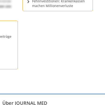
annende
Fehlinvestitionen: Krankenkassen
machen Millionenverluste
uen uns
eiträge
Über JOURNAL MED