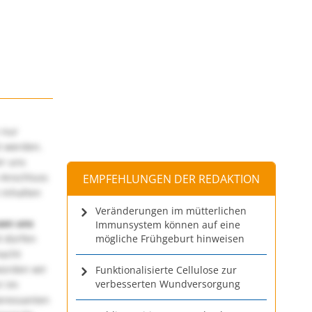
 nur
t werden.
ir uns
 Anschluss
EMPFEHLUNGEN DER REDAKTION
 Inhalten
Veränderungen im mütterlichen
uen uns
Immunsystem können auf eine
 dürfen
mögliche Frühgeburt hinweisen
macht
würden wir
Funktionalisierte Cellulose zur
verbesserten Wundversorgung
! Im
teressanten