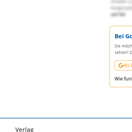
Inhalten z
Kongressbe
auf Sie!
Bei G
Sie möch
sehen? D
Als
Wie fun
Verlag