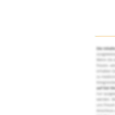
Die Inhalt
ausgewies
Wenn Sie d
freuen, we
erhalten S
zu medizi
Kongressbe
auf Sie!
Di
nur ausge
werden. We
uns freuen
Anschluss 