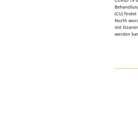
COVID-19 b
Behandlung
(CU) finde
North wurd
mit Ozanim
werden kan