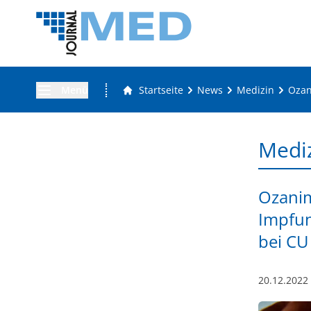
Menü
Startseite
News
Medizin
Ozan
Medi
Ozanim
Impfun
bei CU
20.12.2022