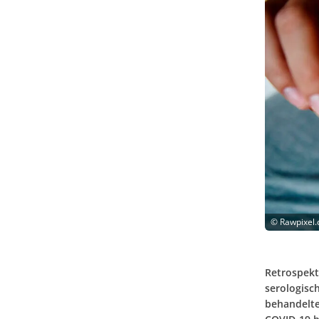
©
Rawpixel.
Retrospekt
serologisc
behandelte