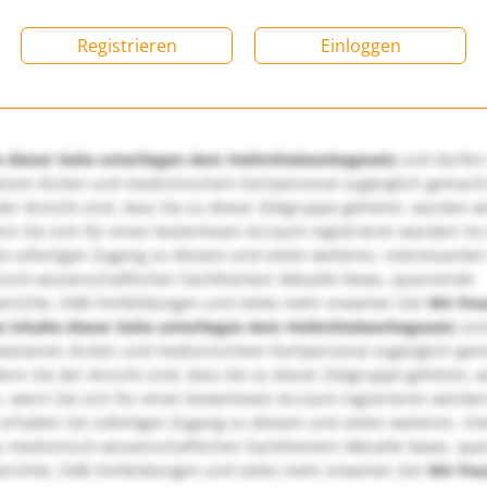
Registrieren
Einloggen
e dieser Seite unterliegen dem Heilmittelwerbegesetz
und dürfen
enen Ärzten und medizinischem Fachpersonal zugänglich gemach
er Ansicht sind, dass Sie zu dieser Zielgruppe gehören, würden w
nn Sie sich für einen kostenlosen Account registrieren würden! Im
ie sofortigen Zugang zu diesem und vielen weiteren, interessanten
nisch-wissenschaftlichen Fachthemen! Aktuelle News, spannende
richte, CME-Fortbildungen und vieles mehr erwarten Sie!
Wir fre
e Inhalte dieser Seite unterliegen dem Heilmittelwerbegesetz
und
wiesenen Ärzten und medizinischem Fachpersonal zugänglich ge
nn Sie der Ansicht sind, dass Sie zu dieser Zielgruppe gehören, 
, wenn Sie sich für einen kostenlosen Account registrieren würden
erhalten Sie sofortigen Zugang zu diesem und vielen weiteren, in
u medizinisch-wissenschaftlichen Fachthemen! Aktuelle News, sp
richte, CME-Fortbildungen und vieles mehr erwarten Sie!
Wir fre