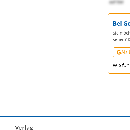
auf Sie!
Bei G
Sie möch
sehen? D
Als
Wie fun
Verlag