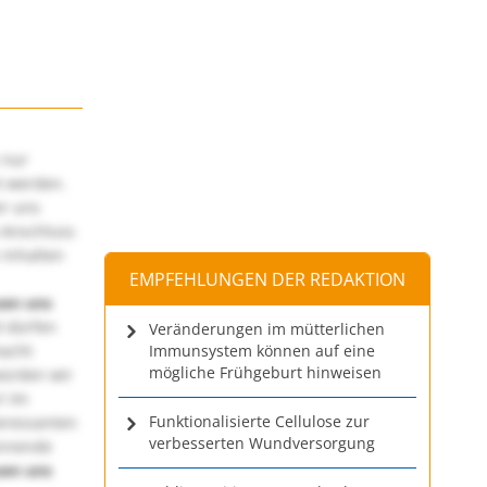
 nur
t werden.
ir uns
 Anschluss
 Inhalten
EMPFEHLUNGEN DER REDAKTION
uen uns
 dürfen
Veränderungen im mütterlichen
macht
Immunsystem können auf eine
mögliche Frühgeburt hinweisen
würden wir
! Im
Funktionalisierte Cellulose zur
teressanten
verbesserten Wundversorgung
annende
uen uns