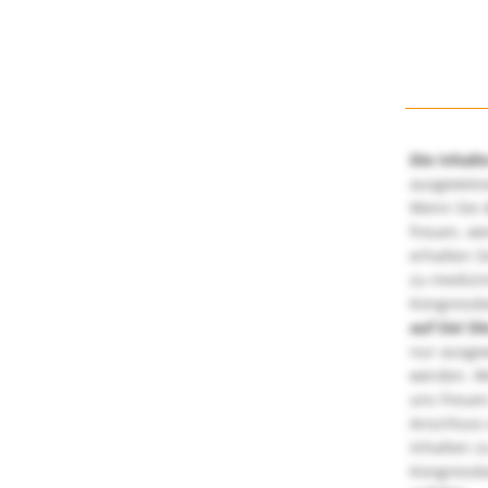
Die Inhalt
ausgewies
Wenn Sie d
freuen, we
erhalten S
zu medizi
Kongressbe
auf Sie!
Di
nur ausge
werden. We
uns freuen
Anschluss 
Inhalten z
Kongressbe