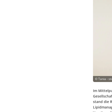
©
Tania - s
Im Mittelp
Gesellschaf
stand die 
Lipidmanag