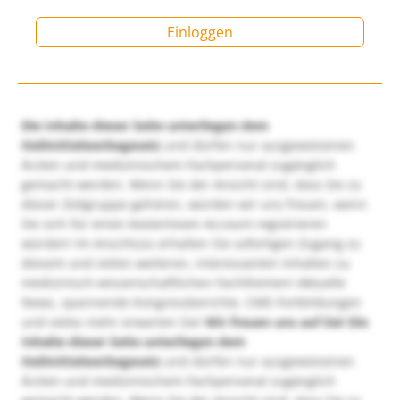
Einloggen
Die Inhalte dieser Seite unterliegen dem
Heilmittelwerbegesetz
und dürfen nur ausgewiesenen
Ärzten und medizinischem Fachpersonal zugänglich
gemacht werden. Wenn Sie der Ansicht sind, dass Sie zu
dieser Zielgruppe gehören, würden wir uns freuen, wenn
Sie sich für einen kostenlosen Account registrieren
würden! Im Anschluss erhalten Sie sofortigen Zugang zu
diesem und vielen weiteren, interessanten Inhalten zu
medizinisch-wissenschaftlichen Fachthemen! Aktuelle
News, spannende Kongressberichte, CME-Fortbildungen
und vieles mehr erwarten Sie!
Wir freuen uns auf Sie!
Die
Inhalte dieser Seite unterliegen dem
Heilmittelwerbegesetz
und dürfen nur ausgewiesenen
Ärzten und medizinischem Fachpersonal zugänglich