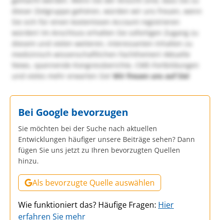
gemacht werden. Wenn Sie der Ansicht sind, dass Sie zu
dieser Zielgruppe gehören, würden wir uns freuen, wenn
Sie sich für einen kostenlosen Account registrieren
würden! Im Anschluss erhalten Sie sofortigen Zugang zu
diesem und vielen weiteren, interessanten Inhalten zu
medizinisch-wissenschaftlichen Fachthemen! Aktuelle
News, spannende Kongressberichte, CME-Fortbildungen
und vieles mehr erwarten Sie!
Wir freuen uns auf Sie!
Bei Google bevorzugen
Sie möchten bei der Suche nach aktuellen
Entwicklungen häufiger unsere Beiträge sehen? Dann
fügen Sie uns jetzt zu Ihren bevorzugten Quellen
hinzu.
Als bevorzugte Quelle auswählen
Wie funktioniert das? Häufige Fragen:
Hier
erfahren Sie mehr