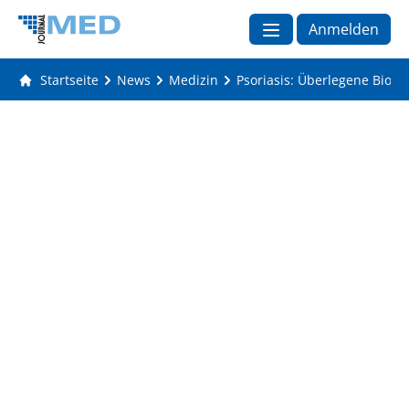
Anmelden
Startseite
News
Medizin
Psoriasis: Überlegene Biove