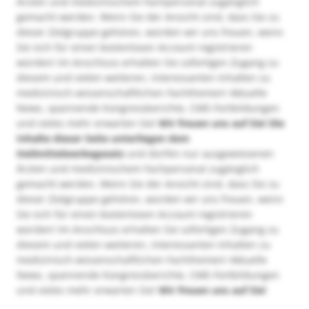
Ärzten und medizinischem Fachpersonal zugänglich
gemacht werden. Wenn Sie der Ansicht sind, dass Sie zu
dieser Zielgruppe gehören, würden wir uns freuen, wenn
Sie sich für einen kostenlosen Account registrieren
würden! Im Anschluss erhalten Sie sofortigen Zugang zu
diesem und vielen weiteren, interessanten Inhalten zu
medizinisch-wissenschaftlichen Fachthemen! Aktuelle
News, spannende Kongressberichte, CME-Fortbildungen
und vieles mehr erwarten Sie!
Wir freuen uns auf Sie!
Die
Inhalte dieser Seite unterliegen dem
Heilmittelwerbegesetz
und dürfen nur ausgewiesenen
Ärzten und medizinischem Fachpersonal zugänglich
gemacht werden. Wenn Sie der Ansicht sind, dass Sie zu
dieser Zielgruppe gehören, würden wir uns freuen, wenn
Sie sich für einen kostenlosen Account registrieren
würden! Im Anschluss erhalten Sie sofortigen Zugang zu
diesem und vielen weiteren, interessanten Inhalten zu
medizinisch-wissenschaftlichen Fachthemen! Aktuelle
News, spannende Kongressberichte, CME-Fortbildungen
und vieles mehr erwarten Sie!
Wir freuen uns auf Sie!