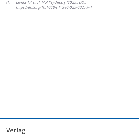
(
1
)
Lemke J R et al. Mol Psychiatry (2025). DOI:
https://doi.org/10.1038/s41380-025-03279-4
Verlag