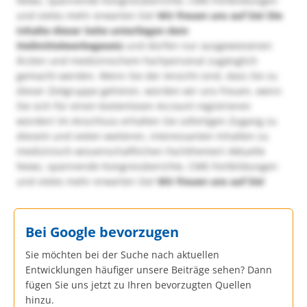
News, spannende Kongressberichte, CME-Fortbildungen
und vieles mehr erwarten Sie!
Wir freuen uns auf Sie!
Die
Inhalte dieser Seite unterliegen dem
Heilmittelwerbegesetz
und dürfen nur ausgewiesenen
Ärzten und medizinischem Fachpersonal zugänglich
gemacht werden. Wenn Sie der Ansicht sind, dass Sie zu
dieser Zielgruppe gehören, würden wir uns freuen, wenn
Sie sich für einen kostenlosen Account registrieren
würden! Im Anschluss erhalten Sie sofortigen Zugang zu
diesem und vielen weiteren, interessanten Inhalten zu
medizinisch-wissenschaftlichen Fachthemen! Aktuelle
News, spannende Kongressberichte, CME-Fortbildungen
und vieles mehr erwarten Sie!
Wir freuen uns auf Sie!
Bei Google bevorzugen
Sie möchten bei der Suche nach aktuellen
Entwicklungen häufiger unsere Beiträge sehen? Dann
fügen Sie uns jetzt zu Ihren bevorzugten Quellen
hinzu.