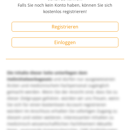
Falls Sie noch kein Konto haben, können Sie sich
kostenlos registrieren!
Registrieren
Einloggen
Die Inhalte dieser Seite unterliegen dem
Heilmittelwerbegesetz
und dürfen nur ausgewiesenen
Ärzten und medizinischem Fachpersonal zugänglich
gemacht werden. Wenn Sie der Ansicht sind, dass Sie zu
dieser Zielgruppe gehören, würden wir uns freuen, wenn
Sie sich für einen kostenlosen Account registrieren
würden! Im Anschluss erhalten Sie sofortigen Zugang zu
diesem und vielen weiteren, interessanten Inhalten zu
medizinisch-wissenschaftlichen Fachthemen! Aktuelle