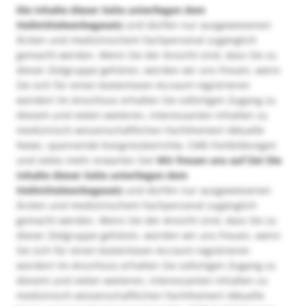
Die Inhalte dieser Seite unterliegen dem
Heilmittelwerbegesetz
und dürfen nur ausgewiesenen
Ärzten und medizinischem Fachpersonal zugänglich
gemacht werden. Wenn Sie der Ansicht sind, dass Sie zu
dieser Zielgruppe gehören, würden wir uns freuen, wenn
Sie sich für einen kostenlosen Account registrieren
würden! Im Anschluss erhalten Sie sofortigen Zugang zu
diesem und vielen weiteren, interessanten Inhalten zu
medizinisch-wissenschaftlichen Fachthemen! Aktuelle
News, spannende Kongressberichte, CME-Fortbildungen
und vieles mehr erwarten Sie!
Wir freuen uns auf Sie!
Die
Inhalte dieser Seite unterliegen dem
Heilmittelwerbegesetz
und dürfen nur ausgewiesenen
Ärzten und medizinischem Fachpersonal zugänglich
gemacht werden. Wenn Sie der Ansicht sind, dass Sie zu
dieser Zielgruppe gehören, würden wir uns freuen, wenn
Sie sich für einen kostenlosen Account registrieren
würden! Im Anschluss erhalten Sie sofortigen Zugang zu
diesem und vielen weiteren, interessanten Inhalten zu
medizinisch-wissenschaftlichen Fachthemen! Aktuelle