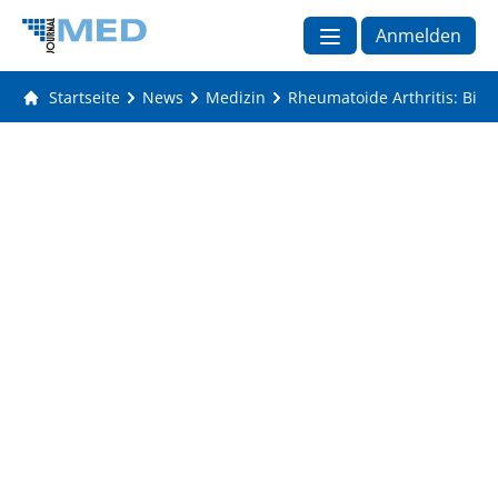
Anmelden
Startseite
News
Medizin
Rheumatoide Arthritis: Biol