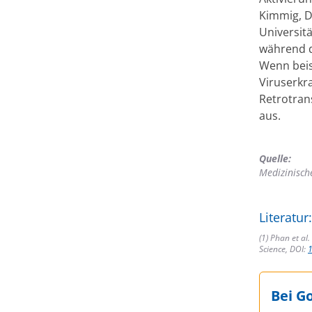
Kimmig, D
Universit
während 
Wenn beis
Viruserk
Retrotran
aus.
Quelle:
Medizinisch
Literatur:
(1) Phan et al
Science, DOI:
1
Bei G