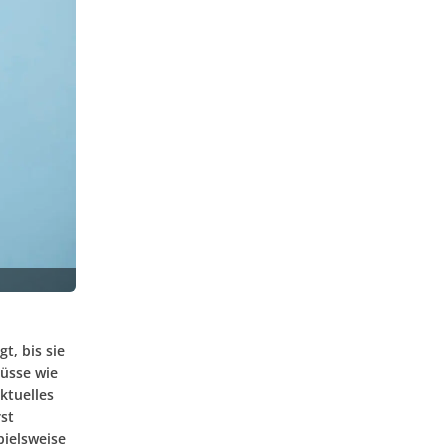
t, bis sie
lüsse wie
ktuelles
st
pielsweise