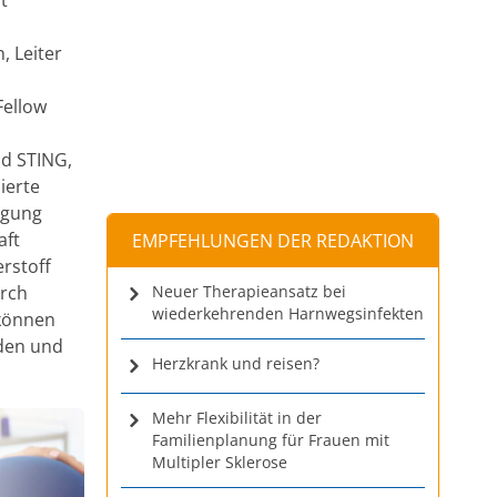
, Leiter
Fellow
d STING,
ierte
ugung
aft
EMPFEHLUNGEN DER REDAKTION
rstoff
urch
Neuer Therapieansatz bei
wiederkehrenden Harnwegsinfekten
 können
rden und
Herzkrank und reisen?
Mehr Flexibilität in der
Familienplanung für Frauen mit
Multipler Sklerose