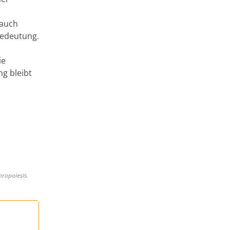
 auch
edeutung.
ie
ng bleibt
hropoiesis.