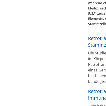
während ei
Medizinisc
(USA) zeige
Elemente, 
Stammzelle
Retrotr
Stammz
Die Studie
im Körper
Retrotrans
eines Gen
blutbilde
benötigte
Retrotr
Immunak
„Wir habe