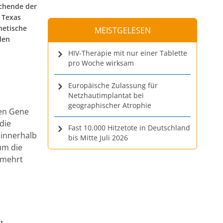
schende der
f Texas
enetische
MEISTGELESEN
den
HIV-Therapie mit nur einer Tablette
pro Woche wirksam
Europäische Zulassung für
Netzhautimplantat bei
geographischer Atrophie
hen Gene
die
Fast 10.000 Hitzetote in Deutschland
 innerhalb
bis Mitte Juli 2026
um die
rmehrt
t