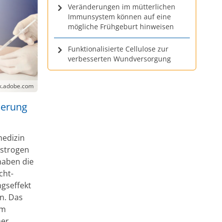
Veränderungen im mütterlichen
Immunsystem können auf eine
mögliche Frühgeburt hinweisen
Funktionalisierte Cellulose zur
verbesserten Wundversorgung
ck.adobe.com
ierung
medizin
Östrogen
haben die
cht-
gseffekt
n. Das
em
ner