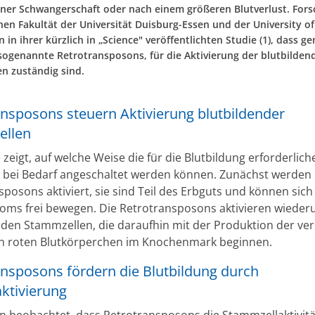
ner Schwangerschaft oder nach einem größeren Blutverlust. For
hen Fakultät der Universität Duisburg-Essen und der University o
n in ihrer kürzlich in „Science" veröffentlichten Studie (1), dass g
sogenannte Retrotransposons, für die Aktivierung der blutbilden
n zuständig sind.
ansposons steuern Aktivierung blutbildender
ellen
 zeigt, auf welche Weise die für die Blutbildung erforderlic
 bei Bedarf angeschaltet werden können. Zunächst werden 
posons aktiviert, sie sind Teil des Erbguts und können sich
oms frei bewegen. Die Retrotransposons aktivieren wieder
nden Stammzellen, die daraufhin mit der Produktion der ve
n roten Blutkörperchen im Knochenmark beginnen.
ansposons fördern die Blutbildung durch
tivierung
n beobachtet, dass Retrotransposons die Stammzellaktivitä