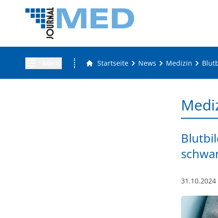
Menü
Startseite
News
Medizin
Blut
Medi
Blutbi
schwan
31.10.2024