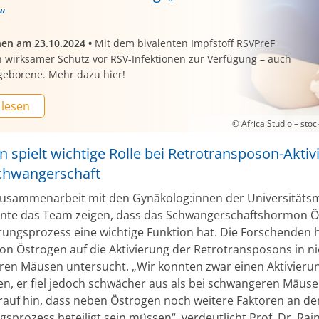
“
nen am 23.10.2024
•
Mit dem bivalenten Impfstoff RSVPreF
n wirksamer Schutz vor RSV-Infektionen zur Verfügung – auch
geborene. Mehr dazu hier!
 lesen
© Africa Studio – sto
 spielt wichtige Rolle bei Retrotransposon-Aktiv
Schwangerschaft
Zusammenarbeit mit den Gynäkolog:innen der Universitäts
nte das Team zeigen, dass das Schwangerschaftshormon 
erungsprozess eine wichtige Funktion hat. Die Forschenden 
on Östrogen auf die Aktivierung der Retrotransposons in ni
en Mäusen untersucht. „Wir konnten zwar einen Aktivierun
n, er fiel jedoch schwächer aus als bei schwangeren Mäuse
rauf hin, dass neben Östrogen noch weitere Faktoren an d
gsprozess beteiligt sein müssen“, verdeutlicht Prof. Dr. Rai