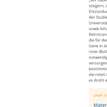
steigern,
Entzündung
der Studi
Universit
sowie Inh
Retrotran
die für di
Gene in d
roter Blu
notwendig
versorgen
bestimmte
die roten
es droht 
Lesen S
Mater