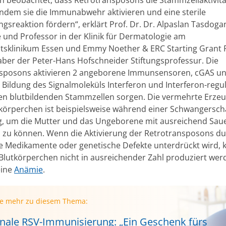
 indem sie die Immunabwehr aktivieren und eine sterile
sreaktion fördern“, erklärt Prof. Dr. Dr. Alpaslan Tasdogan
e und Professor in der Klinik für Dermatologie am
ätsklinikum Essen und Emmy Noether & ERC Starting Grant 
aber der Peter-Hans Hofschneider Stiftungsprofessur. Die
sposons aktivieren 2 angeborene Immunsensoren, cGAS un
e Bildung des Signalmoleküls Interferon und Interferon-regul
en blutbildenden Stammzellen sorgen. Die vermehrte Erze
tkörperchen ist beispielsweise während einer Schwangersch
, um die Mutter und das Ungeborene mit ausreichend Saue
 zu können. Wenn die Aktivierung der Retrotransposons d
 Medikamente oder genetische Defekte unterdrückt wird,
 Blutkörperchen nicht in ausreichender Zahl produziert we
eine
Anämie
.
ie mehr zu diesem Thema:
nale RSV-Immunisierung: „Ein Geschenk fürs