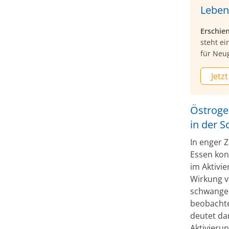
Leben
Erschie
steht ei
für Neu
Jetzt
Östrogen
in der 
In enger 
Essen kon
im Aktivi
Wirkung v
schwanger
beobachte
deutet da
Aktivierun