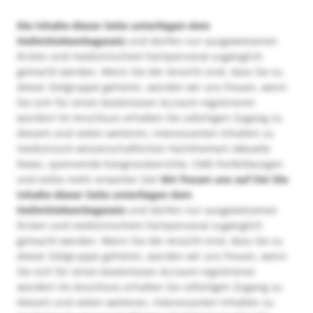
Die Inhalte dieser Seite unterliegen dem
Heilmittelwerbegesetz
und dürfen nur ausgewiesenen
Ärzten und medizinischem Fachpersonal zugänglich
gemacht werden. Wenn Sie der Ansicht sind, dass Sie zu
dieser Zielgruppe gehören, würden wir uns freuen, wenn
Sie sich für einen kostenlosen Account registrieren
würden! Im Anschluss erhalten Sie sofortigen Zugang zu
diesem und vielen weiteren, interessanten Inhalten zu
medizinisch-wissenschaftlichen Fachthemen! Aktuelle
News, spannende Kongressberichte, CME-Fortbildungen
und vieles mehr erwarten Sie!
Wir freuen uns auf Sie!
Die
Inhalte dieser Seite unterliegen dem
Heilmittelwerbegesetz
und dürfen nur ausgewiesenen
Ärzten und medizinischem Fachpersonal zugänglich
gemacht werden. Wenn Sie der Ansicht sind, dass Sie zu
dieser Zielgruppe gehören, würden wir uns freuen, wenn
Sie sich für einen kostenlosen Account registrieren
würden! Im Anschluss erhalten Sie sofortigen Zugang zu
diesem und vielen weiteren, interessanten Inhalten zu