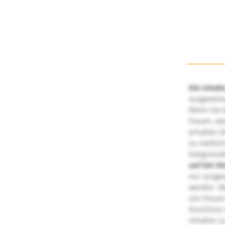
Die Inhalt
ausgewies
Wenn Sie d
freuen, we
erhalten S
zu medizi
Kongressbe
auf Sie!
Di
nur ausge
werden. We
uns freuen
Anschluss 
Inhalten z