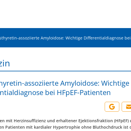
sthyretin-assoziierte Amyloidose: Wichtige Differentialdiagnose be
zin
hyretin-assoziierte Amyloidose: Wichtige
entialdiagnose bei HFpEF-Patienten
en mit Herzinsuffizienz und erhaltener Ejektionsfraktion (HFpEF) 
ren Patienten mit kardialer Hypertrophie ohne Bluthochdruck ist 