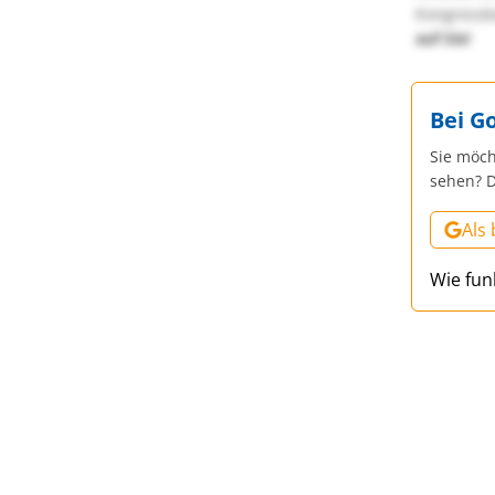
Kongressbe
auf Sie!
Bei G
Sie möch
sehen? D
Als
Wie fun