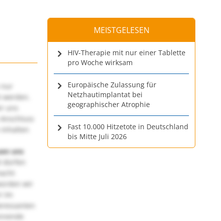
MEISTGELESEN
HIV-Therapie mit nur einer Tablette
pro Woche wirksam
Europäische Zulassung für
 nur
Netzhautimplantat bei
t werden.
geographischer Atrophie
ir uns
 Anschluss
Fast 10.000 Hitzetote in Deutschland
 Inhalten
bis Mitte Juli 2026
uen uns
 dürfen
macht
würden wir
! Im
teressanten
annende