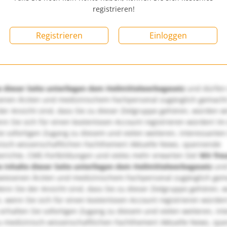
registrieren!
Registrieren
Einloggen
e dieser Seite unterliegen dem Heilmittelwerbegesetz
und dürfen
enen Ärzten und medizinischem Fachpersonal zugänglich gemach
er Ansicht sind, dass Sie zu dieser Zielgruppe gehören, würden w
nn Sie sich für einen kostenlosen Account registrieren würden! Im
ie sofortigen Zugang zu diesem und vielen weiteren, interessanten
nisch-wissenschaftlichen Fachthemen! Aktuelle News, spannende
richte, CME-Fortbildungen und vieles mehr erwarten Sie!
Wir fre
e Inhalte dieser Seite unterliegen dem Heilmittelwerbegesetz
und
wiesenen Ärzten und medizinischem Fachpersonal zugänglich ge
nn Sie der Ansicht sind, dass Sie zu dieser Zielgruppe gehören, 
, wenn Sie sich für einen kostenlosen Account registrieren würden
erhalten Sie sofortigen Zugang zu diesem und vielen weiteren, in
u medizinisch-wissenschaftlichen Fachthemen! Aktuelle News, sp