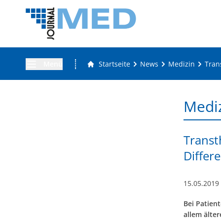
Menü
Startseite
News
Medizin
Tran
Medi
Transt
Differ
15.05.2019
Bei Patient
allem älte