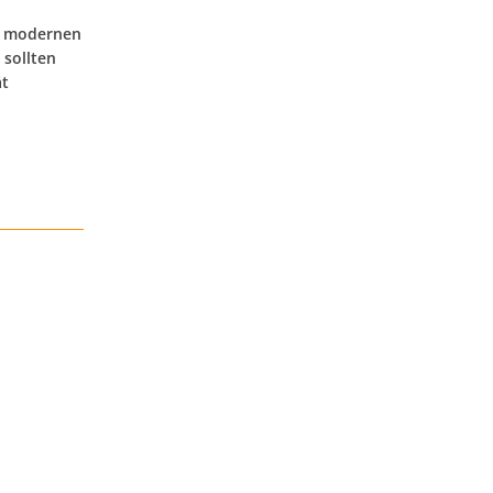
er modernen
 sollten
ät