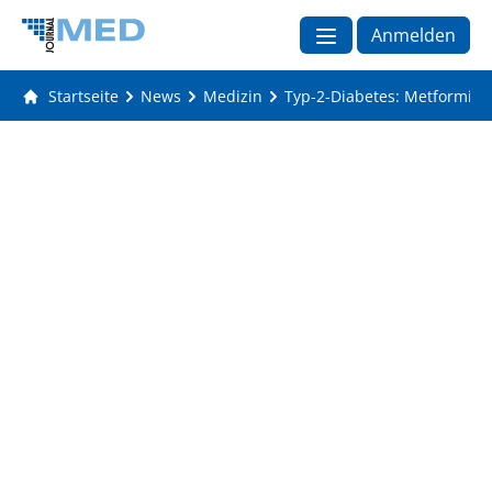
Anmelden
Startseite
News
Medizin
Typ-2-Diabetes: Metformin n