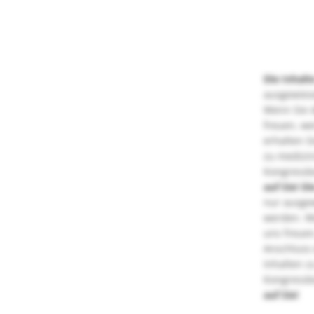
Die Inhalt
ausgewies
Wenn Sie d
freuen, we
erhalten S
zu medizi
Kongressbe
auf Sie!
Di
nur ausge
werden. We
uns freuen
Anschluss 
Inhalten z
Kongressbe
auf Sie!