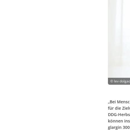
©
lev dolga
„Bei Mensch
für die Zie
DDG-Herbst
können insu
glargin 300