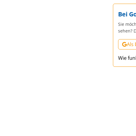
Bei G
Sie möch
sehen? D
Als
Wie fun