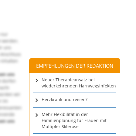
 nur
t werden.
ir uns
 Anschluss
 Inhalten
EMPFEHLUNGEN DER REDAKTION
uen uns
Neuer Therapieansatz bei
 dürfen
wiederkehrenden Harnwegsinfekten
macht
würden wir
Herzkrank und reisen?
! Im
teressanten
annende
Mehr Flexibilität in der
Familienplanung für Frauen mit
uen uns
Multipler Sklerose