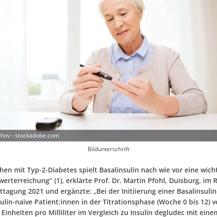
chov - stockadobe.com
Bildunterschrift
en mit Typ-2-Diabetes spielt Basalinsulin nach wie vor eine wicht
lwerterreichung“ (1), erklärte Prof. Dr. Martin Pfohl, Duisburg, i
tagung 2021 und ergänzte: „Bei der Initiierung einer Basalinsuli
lin-naive Patient:innen in der Titrationsphase (Woche 0 bis 12) v
 Einheiten pro Milliliter im Vergleich zu Insulin degludec mit eine