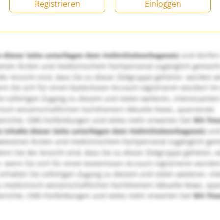
Registrieren
Einloggen
e dieser Seite unterliegen dem Heilmittelwerbegesetz
und dürfen
enen Ärzten und medizinischem Fachpersonal zugänglich gemach
er Ansicht sind, dass Sie zu dieser Zielgruppe gehören, würden w
nn Sie sich für einen kostenlosen Account registrieren würden! Im
ie sofortigen Zugang zu diesem und vielen weiteren, interessanten
nisch-wissenschaftlichen Fachthemen! Aktuelle News, spannende
richte, CME-Fortbildungen und vieles mehr erwarten Sie!
Wir fre
e Inhalte dieser Seite unterliegen dem Heilmittelwerbegesetz
und
wiesenen Ärzten und medizinischem Fachpersonal zugänglich ge
nn Sie der Ansicht sind, dass Sie zu dieser Zielgruppe gehören, 
, wenn Sie sich für einen kostenlosen Account registrieren würden
erhalten Sie sofortigen Zugang zu diesem und vielen weiteren, in
u medizinisch-wissenschaftlichen Fachthemen! Aktuelle News, sp
richte, CME-Fortbildungen und vieles mehr erwarten Sie!
Wir fre