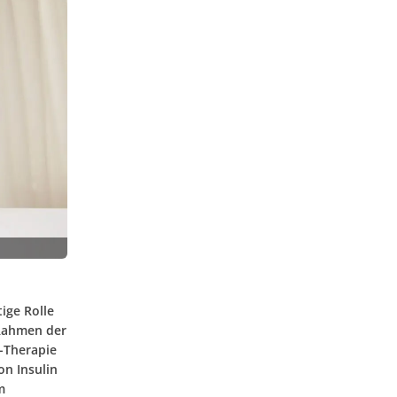
ige Rolle
m Rahmen der
n-Therapie
on Insulin
m