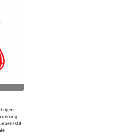
etzigen
örderung
Lebensstil-
ale