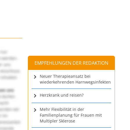
 nur
t werden.
EMPFEHLUNGEN DER REDAKTION
ir uns
 Anschluss
Neuer Therapieansatz bei
 Inhalten
wiederkehrenden Harnwegsinfekten
uen uns
Herzkrank und reisen?
 dürfen
macht
würden wir
Mehr Flexibilität in der
Familienplanung für Frauen mit
! Im
Multipler Sklerose
teressanten
annende