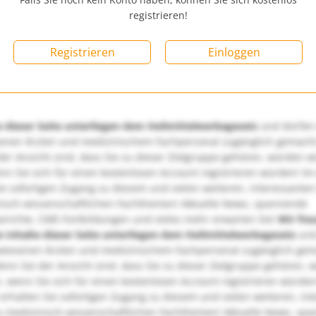
registrieren!
Registrieren
Einloggen
e dieser Seite unterliegen dem Heilmittelwerbegesetz
und dürfen
enen Ärzten und medizinischem Fachpersonal zugänglich gemach
er Ansicht sind, dass Sie zu dieser Zielgruppe gehören, würden w
nn Sie sich für einen kostenlosen Account registrieren würden! Im
ie sofortigen Zugang zu diesem und vielen weiteren, interessanten
nisch-wissenschaftlichen Fachthemen! Aktuelle News, spannende
richte, CME-Fortbildungen und vieles mehr erwarten Sie!
Wir fre
e Inhalte dieser Seite unterliegen dem Heilmittelwerbegesetz
und
wiesenen Ärzten und medizinischem Fachpersonal zugänglich ge
nn Sie der Ansicht sind, dass Sie zu dieser Zielgruppe gehören, 
, wenn Sie sich für einen kostenlosen Account registrieren würden
erhalten Sie sofortigen Zugang zu diesem und vielen weiteren, in
u medizinisch-wissenschaftlichen Fachthemen! Aktuelle News, sp