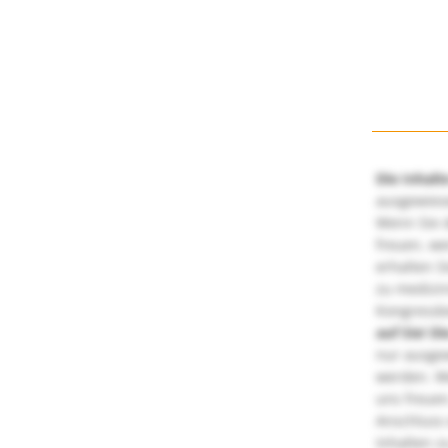
Die Inhalt
ausgewies
Wenn Sie d
freuen, we
erhalten S
zu medizi
Kongressbe
auf Sie!
Di
nur ausge
werden. We
uns freuen
Anschluss 
Inhalten z