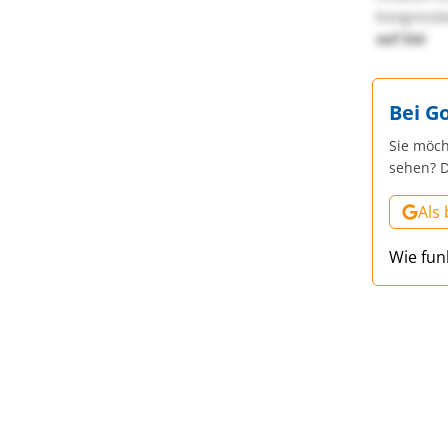
Kongressbe
auf Sie!
Bei G
Sie möch
sehen? D
Als
Wie fun