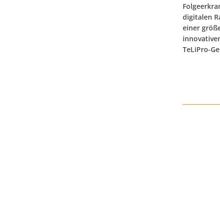
Folgeerkra
digitalen 
einer größ
innovative
TeLiPro-Ge