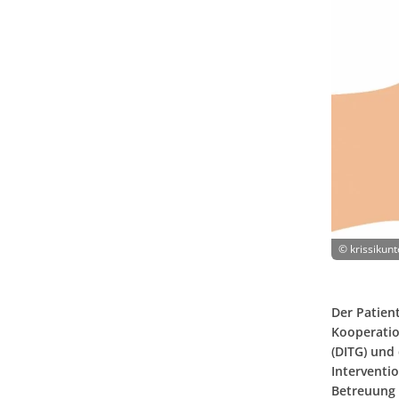
©
krissikun
Der Patient
Kooperatio
(DITG) und
Interventi
Betreuung 