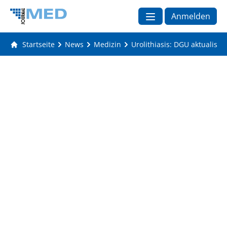
Anmelden
Startseite
News
Medizin
Urolithiasis: DGU aktualisier