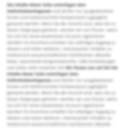
Die Inhalte dieser Seite unterliegen dem
Heilmittelwerbegesetz
und dürfen nur ausgewiesenen
Ärzten und medizinischem Fachpersonal zugänglich
gemacht werden. Wenn Sie der Ansicht sind, dass Sie zu
dieser Zielgruppe gehören, würden wir uns freuen, wenn
Sie sich für einen kostenlosen Account registrieren
würden! Im Anschluss erhalten Sie sofortigen Zugang zu
diesem und vielen weiteren, interessanten Inhalten zu
medizinisch-wissenschaftlichen Fachthemen! Aktuelle
News, spannende Kongressberichte, CME-Fortbildungen
und vieles mehr erwarten Sie!
Wir freuen uns auf Sie!
Die
Inhalte dieser Seite unterliegen dem
Heilmittelwerbegesetz
und dürfen nur ausgewiesenen
Ärzten und medizinischem Fachpersonal zugänglich
gemacht werden. Wenn Sie der Ansicht sind, dass Sie zu
dieser Zielgruppe gehören, würden wir uns freuen, wenn
Sie sich für einen kostenlosen Account registrieren
würden! Im Anschluss erhalten Sie sofortigen Zugang zu
diesem und vielen weiteren, interessanten Inhalten zu
medizinisch-wissenschaftlichen Fachthemen! Aktuelle