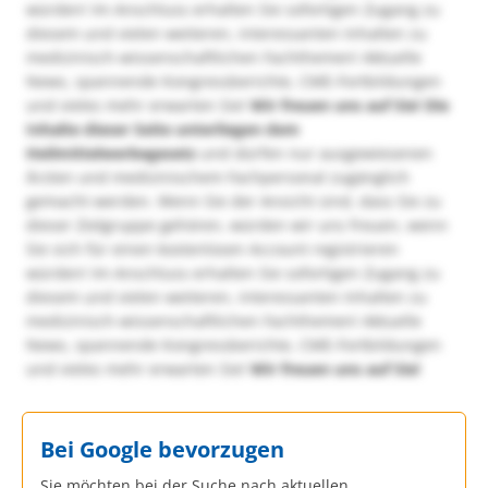
würden! Im Anschluss erhalten Sie sofortigen Zugang zu
diesem und vielen weiteren, interessanten Inhalten zu
medizinisch-wissenschaftlichen Fachthemen! Aktuelle
News, spannende Kongressberichte, CME-Fortbildungen
und vieles mehr erwarten Sie!
Wir freuen uns auf Sie!
Die
Inhalte dieser Seite unterliegen dem
Heilmittelwerbegesetz
und dürfen nur ausgewiesenen
Ärzten und medizinischem Fachpersonal zugänglich
gemacht werden. Wenn Sie der Ansicht sind, dass Sie zu
dieser Zielgruppe gehören, würden wir uns freuen, wenn
Sie sich für einen kostenlosen Account registrieren
würden! Im Anschluss erhalten Sie sofortigen Zugang zu
diesem und vielen weiteren, interessanten Inhalten zu
medizinisch-wissenschaftlichen Fachthemen! Aktuelle
News, spannende Kongressberichte, CME-Fortbildungen
und vieles mehr erwarten Sie!
Wir freuen uns auf Sie!
Bei Google bevorzugen
Sie möchten bei der Suche nach aktuellen