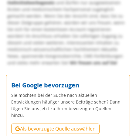
Heilmittelwerbegesetz
und dürfen nur ausgewiesenen
Ärzten und medizinischem Fachpersonal zugänglich
gemacht werden. Wenn Sie der Ansicht sind, dass Sie zu
dieser Zielgruppe gehören, würden wir uns freuen, wenn
Sie sich für einen kostenlosen Account registrieren
würden! Im Anschluss erhalten Sie sofortigen Zugang zu
diesem und vielen weiteren, interessanten Inhalten zu
medizinisch-wissenschaftlichen Fachthemen! Aktuelle
News, spannende Kongressberichte, CME-Fortbildungen
und vieles mehr erwarten Sie!
Wir freuen uns auf Sie!
Bei Google bevorzugen
Sie möchten bei der Suche nach aktuellen
Entwicklungen häufiger unsere Beiträge sehen? Dann
fügen Sie uns jetzt zu Ihren bevorzugten Quellen
hinzu.
Als bevorzugte Quelle auswählen