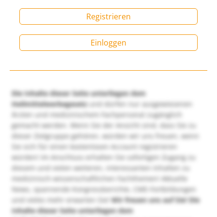
Registrieren
Einloggen
Die Inhalte dieser Seite unterliegen dem
Heilmittelwerbegesetz
und dürfen nur ausgewiesenen
Ärzten und medizinischem Fachpersonal zugänglich
gemacht werden. Wenn Sie der Ansicht sind, dass Sie zu
dieser Zielgruppe gehören, würden wir uns freuen, wenn
Sie sich für einen kostenlosen Account registrieren
würden! Im Anschluss erhalten Sie sofortigen Zugang zu
diesem und vielen weiteren, interessanten Inhalten zu
medizinisch-wissenschaftlichen Fachthemen! Aktuelle
News, spannende Kongressberichte, CME-Fortbildungen
und vieles mehr erwarten Sie!
Wir freuen uns auf Sie!
Die
Inhalte dieser Seite unterliegen dem