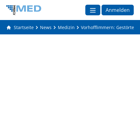
Anmelden
Startseite
News
Medizin
Vorhofflimmern: Gestörte K