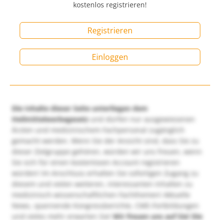
kostenlos registrieren!
Registrieren
Einloggen
Die Inhalte dieser Seite unterliegen dem
Heilmittelwerbegesetz
und dürfen nur ausgewiesenen
Ärzten und medizinischem Fachpersonal zugänglich
gemacht werden. Wenn Sie der Ansicht sind, dass Sie zu
dieser Zielgruppe gehören, würden wir uns freuen, wenn
Sie sich für einen kostenlosen Account registrieren
würden! Im Anschluss erhalten Sie sofortigen Zugang zu
diesem und vielen weiteren, interessanten Inhalten zu
medizinisch-wissenschaftlichen Fachthemen! Aktuelle
News, spannende Kongressberichte, CME-Fortbildungen
und vieles mehr erwarten Sie!
Wir freuen uns auf Sie!
Die