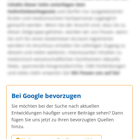
Inhalte dieser Seite unterliegen dem
Heilmittelwerbegesetz
und dürfen nur ausgewiesenen
Ärzten und medizinischem Fachpersonal zugänglich
gemacht werden. Wenn Sie der Ansicht sind, dass Sie zu
dieser Zielgruppe gehören, würden wir uns freuen, wenn
Sie sich für einen kostenlosen Account registrieren
würden! Im Anschluss erhalten Sie sofortigen Zugang zu
diesem und vielen weiteren, interessanten Inhalten zu
medizinisch-wissenschaftlichen Fachthemen! Aktuelle
News, spannende Kongressberichte, CME-Fortbildungen
und vieles mehr erwarten Sie!
Wir freuen uns auf Sie!
Bei Google bevorzugen
Sie möchten bei der Suche nach aktuellen
Entwicklungen häufiger unsere Beiträge sehen? Dann
fügen Sie uns jetzt zu Ihren bevorzugten Quellen
hinzu.