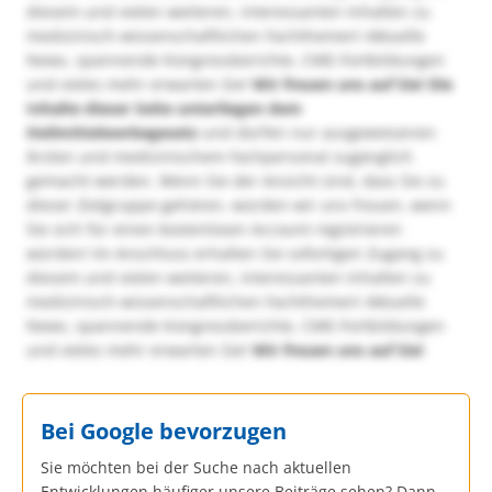
diesem und vielen weiteren, interessanten Inhalten zu
medizinisch-wissenschaftlichen Fachthemen! Aktuelle
News, spannende Kongressberichte, CME-Fortbildungen
und vieles mehr erwarten Sie!
Wir freuen uns auf Sie!
Die
Inhalte dieser Seite unterliegen dem
Heilmittelwerbegesetz
und dürfen nur ausgewiesenen
Ärzten und medizinischem Fachpersonal zugänglich
gemacht werden. Wenn Sie der Ansicht sind, dass Sie zu
dieser Zielgruppe gehören, würden wir uns freuen, wenn
Sie sich für einen kostenlosen Account registrieren
würden! Im Anschluss erhalten Sie sofortigen Zugang zu
diesem und vielen weiteren, interessanten Inhalten zu
medizinisch-wissenschaftlichen Fachthemen! Aktuelle
News, spannende Kongressberichte, CME-Fortbildungen
und vieles mehr erwarten Sie!
Wir freuen uns auf Sie!
Bei Google bevorzugen
Sie möchten bei der Suche nach aktuellen
Entwicklungen häufiger unsere Beiträge sehen? Dann