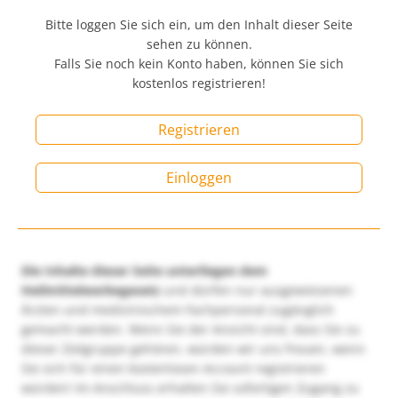
Bitte loggen Sie sich ein, um den Inhalt dieser Seite
sehen zu können.
Falls Sie noch kein Konto haben, können Sie sich
kostenlos registrieren!
Registrieren
Einloggen
Die Inhalte dieser Seite unterliegen dem
Heilmittelwerbegesetz
und dürfen nur ausgewiesenen
Ärzten und medizinischem Fachpersonal zugänglich
gemacht werden. Wenn Sie der Ansicht sind, dass Sie zu
dieser Zielgruppe gehören, würden wir uns freuen, wenn
Sie sich für einen kostenlosen Account registrieren
würden! Im Anschluss erhalten Sie sofortigen Zugang zu