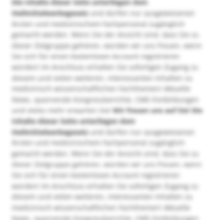
Die Inhalte dieser Seite unterliegen dem
Heilmittelwerbegesetz
und dürfen nur ausgewiesenen
Ärzten und medizinischem Fachpersonal zugänglich
gemacht werden. Wenn Sie der Ansicht sind, dass Sie zu
dieser Zielgruppe gehören, würden wir uns freuen, wenn
Sie sich für einen kostenlosen Account registrieren
würden! Im Anschluss erhalten Sie sofortigen Zugang zu
diesem und vielen weiteren, interessanten Inhalten zu
medizinisch-wissenschaftlichen Fachthemen! Aktuelle
News, spannende Kongressberichte, CME-Fortbildungen
und vieles mehr erwarten Sie!
Wir freuen uns auf Sie!
Die
Inhalte dieser Seite unterliegen dem
Heilmittelwerbegesetz
und dürfen nur ausgewiesenen
Ärzten und medizinischem Fachpersonal zugänglich
gemacht werden. Wenn Sie der Ansicht sind, dass Sie zu
dieser Zielgruppe gehören, würden wir uns freuen, wenn
Sie sich für einen kostenlosen Account registrieren
würden! Im Anschluss erhalten Sie sofortigen Zugang zu
diesem und vielen weiteren, interessanten Inhalten zu
medizinisch-wissenschaftlichen Fachthemen! Aktuelle
News, spannende Kongressberichte, CME-Fortbildungen