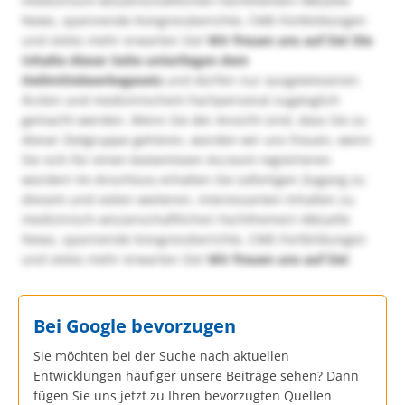
medizinisch-wissenschaftlichen Fachthemen! Aktuelle
News, spannende Kongressberichte, CME-Fortbildungen
und vieles mehr erwarten Sie!
Wir freuen uns auf Sie!
Die
Inhalte dieser Seite unterliegen dem
Heilmittelwerbegesetz
und dürfen nur ausgewiesenen
Ärzten und medizinischem Fachpersonal zugänglich
gemacht werden. Wenn Sie der Ansicht sind, dass Sie zu
dieser Zielgruppe gehören, würden wir uns freuen, wenn
Sie sich für einen kostenlosen Account registrieren
würden! Im Anschluss erhalten Sie sofortigen Zugang zu
diesem und vielen weiteren, interessanten Inhalten zu
medizinisch-wissenschaftlichen Fachthemen! Aktuelle
News, spannende Kongressberichte, CME-Fortbildungen
und vieles mehr erwarten Sie!
Wir freuen uns auf Sie!
Bei Google bevorzugen
Sie möchten bei der Suche nach aktuellen
Entwicklungen häufiger unsere Beiträge sehen? Dann
fügen Sie uns jetzt zu Ihren bevorzugten Quellen