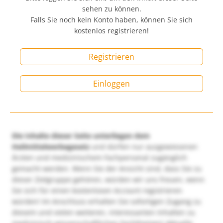
sehen zu können.
Falls Sie noch kein Konto haben, können Sie sich
kostenlos registrieren!
Registrieren
Einloggen
Die Inhalte dieser Seite unterliegen dem
Heilmittelwerbegesetz
und dürfen nur ausgewiesenen
Ärzten und medizinischem Fachpersonal zugänglich
gemacht werden. Wenn Sie der Ansicht sind, dass Sie zu
dieser Zielgruppe gehören, würden wir uns freuen, wenn
Sie sich für einen kostenlosen Account registrieren
würden! Im Anschluss erhalten Sie sofortigen Zugang zu
diesem und vielen weiteren, interessanten Inhalten zu