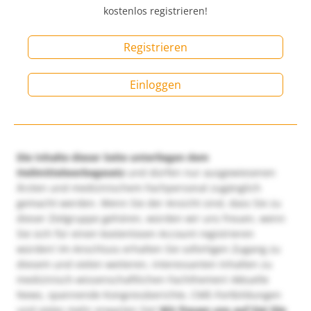
kostenlos registrieren!
Registrieren
Einloggen
Die Inhalte dieser Seite unterliegen dem
Heilmittelwerbegesetz
und dürfen nur ausgewiesenen
Ärzten und medizinischem Fachpersonal zugänglich
gemacht werden. Wenn Sie der Ansicht sind, dass Sie zu
dieser Zielgruppe gehören, würden wir uns freuen, wenn
Sie sich für einen kostenlosen Account registrieren
würden! Im Anschluss erhalten Sie sofortigen Zugang zu
diesem und vielen weiteren, interessanten Inhalten zu
medizinisch-wissenschaftlichen Fachthemen! Aktuelle
News, spannende Kongressberichte, CME-Fortbildungen
und vieles mehr erwarten Sie!
Wir freuen uns auf Sie!
Die