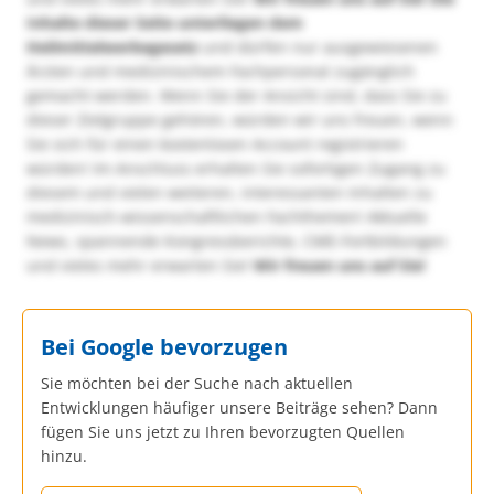
Inhalte dieser Seite unterliegen dem
Heilmittelwerbegesetz
und dürfen nur ausgewiesenen
Ärzten und medizinischem Fachpersonal zugänglich
gemacht werden. Wenn Sie der Ansicht sind, dass Sie zu
dieser Zielgruppe gehören, würden wir uns freuen, wenn
Sie sich für einen kostenlosen Account registrieren
würden! Im Anschluss erhalten Sie sofortigen Zugang zu
diesem und vielen weiteren, interessanten Inhalten zu
medizinisch-wissenschaftlichen Fachthemen! Aktuelle
News, spannende Kongressberichte, CME-Fortbildungen
und vieles mehr erwarten Sie!
Wir freuen uns auf Sie!
Bei Google bevorzugen
Sie möchten bei der Suche nach aktuellen
Entwicklungen häufiger unsere Beiträge sehen? Dann
fügen Sie uns jetzt zu Ihren bevorzugten Quellen
hinzu.