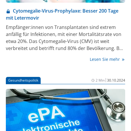
Cytomegalie-Virus-Prophylaxe: Besser 200 Tage
mit Letermovir
Empfänger:innen von Transplantaten sind extrem
anfällig für Infektionen, mit einer Mortalitätsrate von
etwa 20%. Das Cytomegalie-Virus (CMV) ist weit
verbreitet und betrifft rund 80% der Bevölkerung. Bei
immungeschwächten Personen kann es
Lesen Sie mehr
schwerwiegende Erkrankungen wie Enzephalitis,
Pneumonitis, Kolitis, Myokarditis und Hepatitis
hervorrufen. Daher ist die CMV-Prophylaxe mit
|
Gesundheitspolitik
2 Min
30.10.2024
Letermovir nach einer Transplantation besonders
wichtig, da die Substanz die CMV-Infektionsraten
innerhalb der ersten 100 Tage signifikant senken
kann. Die Erweiterung der Prophylaxe auf 200 Tage
könnte zudem sinnvoll sein, wie Dr. Elisa Sala, Ulm,
auf dem 9th Congress on Controversies in Stem Cell
Transplantation and Cellular Therapies (COSTEM) in