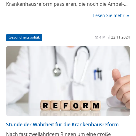
Krankenhausreform passieren, die noch die Ampel-
Koalition im Bundestag beschlossen hatte. Trotz Kritik
Lesen Sie mehr
mehrerer Länder fand eine Anrufung des
gemeinsamen Vermittlungsausschusses mit dem
Bundestag nicht die erforderliche Mehrheit.
|
Gesundheitspolitik
4 Min
22.11.2024
Gesundheitsminister Karl Lauterbach (SPD) sprach
von einem „guten Tag für Patientinnen und
Patienten“, deren Versorgung sich beispielsweise bei
Krebserkrankungen verbessern werde. In den
Regierungen Thüringens und Brandenburgs traten im
Ringen um das Abstimmungsverhalten im Bundesrat
offene Konflikte zutage.
Stunde der Wahrheit für die Krankenhausreform
Nach fast zweijährigem Ringen um eine große