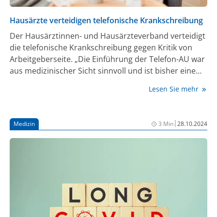
Hausärzte verteidigen telefonische Krankschreibung
Der Hausärztinnen- und Hausärzteverband verteidigt
die telefonische Krankschreibung gegen Kritik von
Arbeitgeberseite. „Die Einführung der Telefon-AU war
aus medizinischer Sicht sinnvoll und ist bisher eine
der ganz wenigen erfolgreichen politischen
Lesen Sie mehr
Maßnahmen zur Entbürokratisierung des
Gesundheitswesens“, sagte die Co-Vorsitzende des
Verbandes, Nicola Buhlinger-Göpfarth, der
|
Medizin
3 Min
28.10.2024
„Rheinischen Post“.