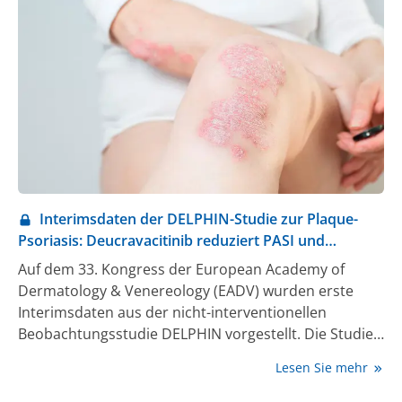
Blutzuckermessung und Therapieplanung eine
entscheidende Rolle spielt.
Interimsdaten der DELPHIN-Studie zur Plaque-
Psoriasis: Deucravacitinib reduziert PASI und
verbessert Lebensqualität
Auf dem 33. Kongress der European Academy of
Dermatology & Venereology (EADV) wurden erste
Interimsdaten aus der nicht-interventionellen
Beobachtungsstudie DELPHIN vorgestellt. Die Studie
untersucht Real-World-Daten zur Wirksamkeit eines
Lesen Sie mehr
oralen Tyrosinkinase-2-Inhibitors und dessen Einfluss
auf die Lebensqualität bei Patient:innen mit