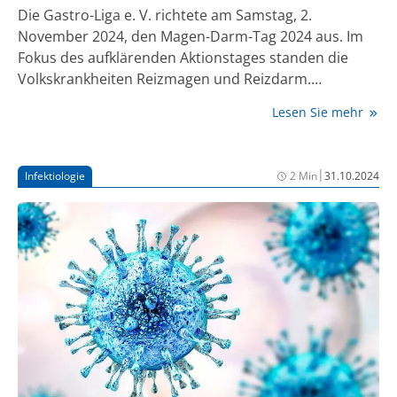
sollten
Die Gastro-Liga e. V. richtete am Samstag, 2.
November 2024, den Magen-Darm-Tag 2024 aus. Im
Fokus des aufklärenden Aktionstages standen die
Volkskrankheiten Reizmagen und Reizdarm.
Betroffene und Interessierte konnten sich bundesweit
Lesen Sie mehr
bei Vorträgen, in Webinaren und bei Telefonaktionen
über das Themenspektrum der Krankheitsbilder
Reizmagen und Reizdarm informieren. Unter dem
|
Infektiologie
2 Min
31.10.2024
Motto „Volkskrankheiten – Reizmagen und Reizdarm“
beantworteten gastroenterologische Expert:innen
Fragen zu diesen beiden Erkrankungen.