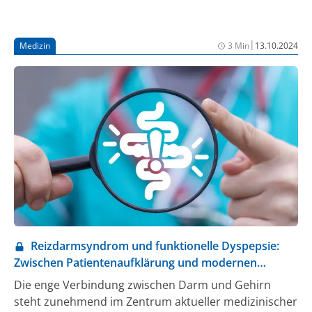
Behandlungen stärker spezialisieren. Die Opposition
lehnte das Vorhaben ab. Die Reform muss noch
durch den Bundesrat. Sie ist dem Gesetzentwurf
|
Medizin
3 Min
13.10.2024
zufolge dort zwar nicht zustimmungsbedürftig, kann
aber im Vermittlungsausschuss aufgehalten werden.
Reizdarmsyndrom und funktionelle Dyspepsie:
Zwischen Patientenaufklärung und modernen
Therapieoptionen
Die enge Verbindung zwischen Darm und Gehirn
steht zunehmend im Zentrum aktueller medizinischer