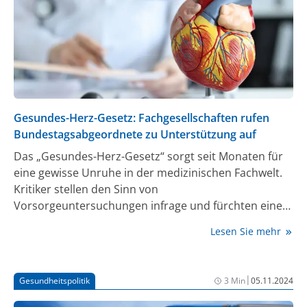
Gesundes-Herz-Gesetz: Fachgesellschaften rufen
Bundestagsabgeordnete zu Unterstützung auf
Das „Gesundes-Herz-Gesetz“ sorgt seit Monaten für
eine gewisse Unruhe in der medizinischen Fachwelt.
Kritiker stellen den Sinn von
Vorsorgeuntersuchungen infrage und fürchten eine
Überindikation mit Herzmedikamenten. Zehn
Lesen Sie mehr
Fachgesellschaften und die Patientenvertretung
stehen gemeinsam hinter dem Gesetz und machen
kurz vor der ersten Lesung im Bundestag den
|
Gesundheitspolitik
3 Min
05.11.2024
Faktencheck.