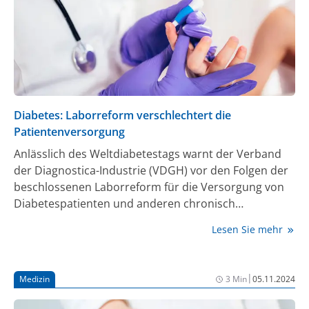
Diabetes: Laborreform verschlechtert die
Patientenversorgung
Anlässlich des Weltdiabetestags warnt der Verband
der Diagnostica-Industrie (VDGH) vor den Folgen der
beschlossenen Laborreform für die Versorgung von
Diabetespatienten und anderen chronisch
Erkrankten. Die Reform sieht eine drastische Kürzung
Lesen Sie mehr
von rund 500 Vergütungspositionen in der
Labordiagnostik vor – bei einigen Tests um bis zu
70%. Damit ist die wirtschaftliche Durchführung
|
Medizin
3 Min
05.11.2024
zentraler Tests in der Diabetesversorgung gefährdet,
etwa des HbA1c-Tests, der für die Langzeit-