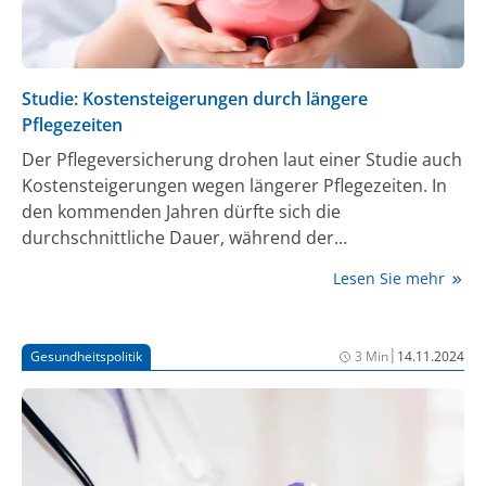
Studie: Kostensteigerungen durch längere
Pflegezeiten
Der Pflegeversicherung drohen laut einer Studie auch
Kostensteigerungen wegen längerer Pflegezeiten. In
den kommenden Jahren dürfte sich die
durchschnittliche Dauer, während der
Pflegebedürftige betreut werden und Leistungen
Lesen Sie mehr
erhalten, nahezu verdoppeln, ergab eine in Berlin
vorgestellte Analyse der Barmer Krankenkasse.
Demnach lag sie bei kürzlich verstorbenen
|
Gesundheitspolitik
3 Min
14.11.2024
Pflegebedürftigen im Schnitt bei 3,9 Jahren. Bei aktuell
pflegebedürftigen Menschen dürfte sie sich auf
durchschnittlich 7,5 Jahre verlängern.