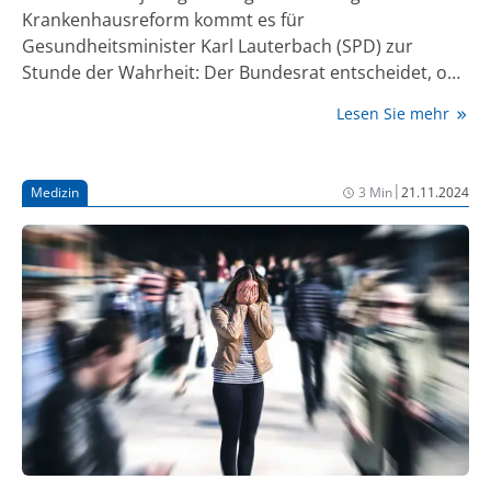
Krankenhausreform kommt es für
Gesundheitsminister Karl Lauterbach (SPD) zur
Stunde der Wahrheit: Der Bundesrat entscheidet, ob
sein noch von der Ampel-Koalition beschlossenes
Lesen Sie mehr
Gesetz umgesetzt werden kann – oder erst in eine
Warteschleife geht. Der Minister spricht von nicht
weniger als einer „Revolution“. Die Ziele: weniger
|
Medizin
3 Min
21.11.2024
Finanzdruck für die Kliniken und mehr Spezialisierung
bei komplexeren Eingriffen, die Patienten eine
bessere Versorgung bringen soll. Doch gegen die
Pläne gibt es bis zuletzt auch viele Widerstände.