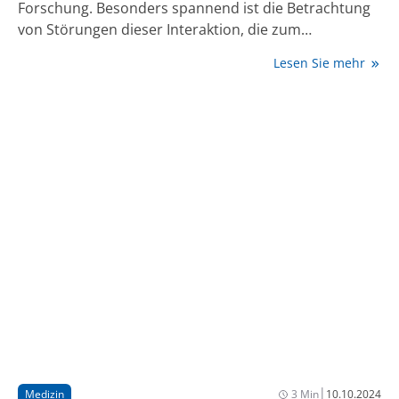
Forschung. Besonders spannend ist die Betrachtung
von Störungen dieser Interaktion, die zum
Reizmagen- (funktionelle Dyspepsie) und
Lesen Sie mehr
Reizdarmsyndrom führen können. Diese
funktionellen gastrointestinalen Störungsbilder
belasten weltweit Millionen von Menschen und
beeinträchtigen die Lebensqualität erheblich. Ziel ist
es, betroffene Menschen leitlinienkonform mit einer
multimodalen Therapie zu unterstützen. Durch den
Einsatz auch digitaler Therapiemöglichkeiten können
die Patientenaufklärung und der Therapieverlauf
zusätzlich unterstützt werden.
|
Medizin
3 Min
10.10.2024