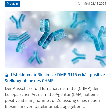
Qualitätsausschuss aus Ländern und Krankenkassen
|
Medizin
1 Min
02.11.2024
sicherstellen, „dass Menschen überall auf die gleiche
hohe Versorgungsqualität, einheitliche Standards
und kooperative Schnittstellen vertrauen können.“
Ustekinumab-Biosimilar DMB-3115 erhält positive
Stellungnahme des CHMP
Der Ausschuss für Humanarzneimittel (CHMP) der
Europäischen Arzneimittel-Agentur (EMA) hat eine
positive Stellungnahme zur Zulassung eines neuen
Biosimilars von Ustekinumab abgegeben.