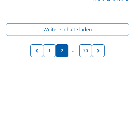
Hauterkrankung bei Menschen mit Adipositas.
Weitere Inhalte laden
...
1
2
70