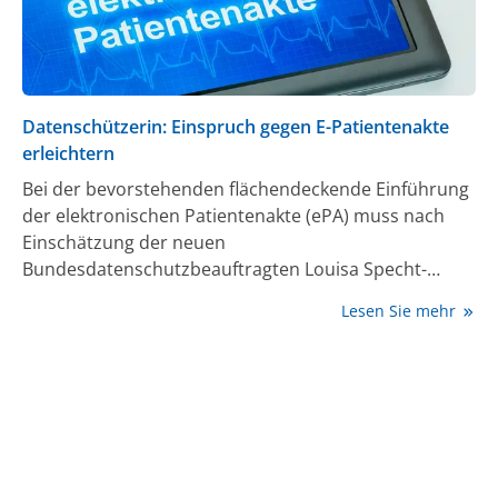
Berlin erläuterte.
Datenschützerin: Einspruch gegen E-Patientenakte
erleichtern
Bei der bevorstehenden flächendeckende Einführung
der elektronischen Patientenakte (ePA) muss nach
Einschätzung der neuen
Bundesdatenschutzbeauftragten Louisa Specht-
Riemenschneider der Datenschutz noch verbessert
Lesen Sie mehr
werden. In einem Interview mit der Zeitschrift „c't“
forderte sie vor allem eine bessere Information der
Versicherten über die Widerspruchsmöglichkeiten
gegen eine ePA.