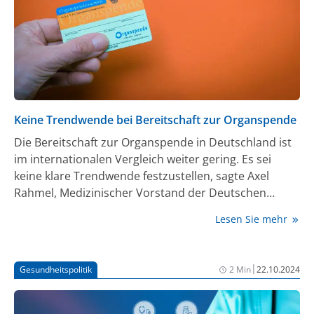
Behandlungsmöglichkeiten für PCC zu verbessern
und ein umfassendes Verständnis der komplexen
Erkrankung zu entwickeln.
Keine Trendwende bei Bereitschaft zur Organspende
Die Bereitschaft zur Organspende in Deutschland ist
im internationalen Vergleich weiter gering. Es sei
keine klare Trendwende festzustellen, sagte Axel
Rahmel, Medizinischer Vorstand der Deutschen
Stiftung Organtransplantation (DSO), in Frankfurt.
Lesen Sie mehr
Deutschland erhalte weiter aus dem Verbund
Eurotransplant mehr Organe, als es dort hineingebe.
|
Gesundheitspolitik
2 Min
22.10.2024