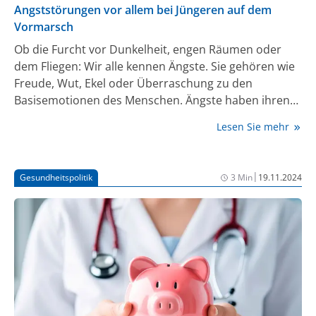
Angststörungen vor allem bei Jüngeren auf dem
Vormarsch
Ob die Furcht vor Dunkelheit, engen Räumen oder
dem Fliegen: Wir alle kennen Ängste. Sie gehören wie
Freude, Wut, Ekel oder Überraschung zu den
Basisemotionen des Menschen. Ängste haben ihren
evolutionären Nutzen, indem sie die Ausschüttung
Lesen Sie mehr
von Stresshormonen wie Adrenalin und Cortisol
anregen, die Konzentration erhöhen und uns in
Alarm- und Fluchtbereitschaft versetzen.
|
Gesundheitspolitik
3 Min
19.11.2024