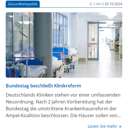
|
Gesundheitspolitik
2 Min
20.10.2024
Bundesgesundheitsministerium muss endlich die
Voraussetzungen für die unbürokratische Anbindung
der Privatversicherten schaffen.“ So fordert der
Verband, dass eine dafür nötige persönliche
Versichertennummer obligatorisch angelegt wird und
nicht erst nach einem extra Einwilligungsverfahren.
Bundestag beschließt Klinikreform
Deutschlands Kliniken stehen vor einer umfassenden
Neuordnung. Nach 2 Jahren Vorbereitung hat der
Bundestag die umstrittene Krankenhausreform der
Ampel-Koalition beschlossen. Die Häuser sollen von
finanziellem Druck entlastet werden und sich bei
Lesen Sie mehr