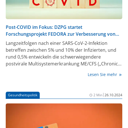
Post-COVID im Fokus: DZPG startet
Forschungsprojekt FEDORA zur Verbesserung von
Diagnostik und Therapie
Langzeitfolgen nach einer SARS-CoV-2-Infektion
betreffen zwischen 5% und 10% der Infizierten, und
rund 0,5% entwickeln die schwerwiegendere
postvirale Multisystemerkrankung ME/CFS („Chronic
Fatigue Syndrome“). Die Post-COVID-Conditions (PCC)
Lesen Sie mehr
sind mittlerweile als eigenständiges Krankheitsbild
anerkannt, doch viele Betroffene kämpfen weiterhin
mit Stigmatisierung und Falschdiagnosen. Nun startet
|
Gesundheitspolitik
2 Min
26.10.2024
das Deutsche Zentrum für Psychische Gesundheit
(DZPG) das vom Bundesministerium für Bildung und
Forschung (BMBF) geförderte Projekt FEDORA
(„Federated network modeling of ecological complex
dynamical patterns in post covid“), um Diagnose- und