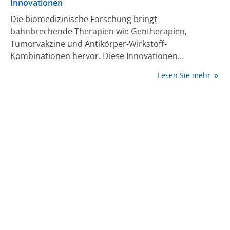
Innovationen
Die biomedizinische Forschung bringt
bahnbrechende Therapien wie Gentherapien,
Tumorvakzine und Antikörper-Wirkstoff-
Kombinationen hervor. Diese Innovationen
ermöglichen es, genetische Krankheitsursachen zu
Lesen Sie mehr
korrigieren, das Immunsystem gegen Tumore zu
mobilisieren und Krebszellen gezielt anzugreifen – ein
Wendepunkt in der personalisierten Medizin. Um das
volle Potenzial dieser Innovationen auszuschöpfen,
fordert Pharma Deutschland dringend bessere
Rahmenbedingungen für Forschung und klinische
Studien in Deutschland.