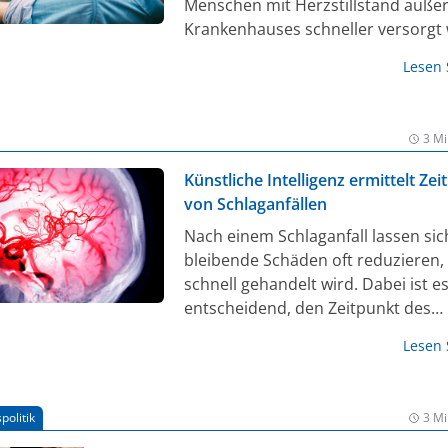
Menschen mit Herzstillstand auße
oder als ausgedruckter QR-Code au
Krankenhauses schneller versorgt
können. Ziel ist es, die Überlebens
Lesen
derzeit etwa 10% zu erhöhen.
3 Mi
Künstliche Intelligenz ermittelt Zei
von Schlaganfällen
Nach einem Schlaganfall lassen sic
bleibende Schäden oft reduzieren
schnell gehandelt wird. Dabei ist e
entscheidend, den Zeitpunkt des
Schlaganfalls zu kennen. Ein
Lesen
Forschungsteam unter Beteiligung
Technischen Universität München 
einen Algorithmus entwickelt, mit 
politik
3 Mi
dieser Zeitpunkt besonders exakt f