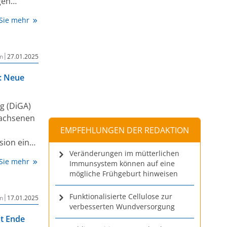
gen
 Sie mehr
ie
afür und
|
n
27.01.2025
: Neue
g (DiGA)
achsenen
EMPFEHLUNGEN DER REDAKTION
sion eine
Veränderungen im mütterlichen
 und voll
 Sie mehr
Immunsystem können auf eine
 Online-
mögliche Frühgeburt hinweisen
auerhaft
esinstitut
Funktionalisierte Cellulose zur
|
n
17.01.2025
kte
verbesserten Wundversorgung
at Ende