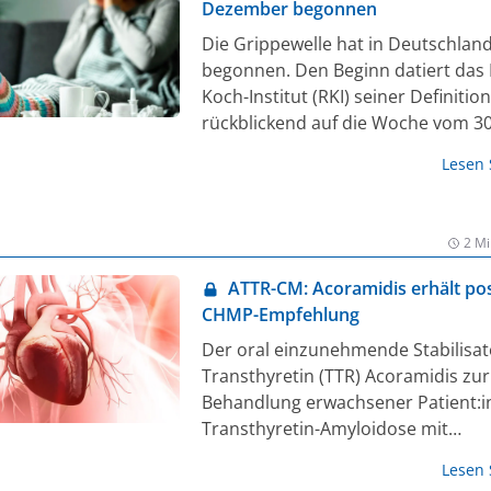
Dezember begonnen
Die Grippewelle hat in Deutschlan
begonnen. Den Beginn datiert das
Koch-Institut (RKI) seiner Definitio
rückblickend auf die Woche vom 30
Dezember, wie es in einem aktuelle
Lesen
zu akuten Atemwegserkrankungen 
„Influenzaerkrankungen werden in 
Altersgruppen verzeichnet", so die
2 Mi
Expert:innen.
ATTR-CM: Acoramidis erhält pos
CHMP-Empfehlung
Der oral einzunehmende Stabilisat
Transthyretin (TTR) Acoramidis zur
Behandlung erwachsener Patient:i
Transthyretin-Amyloidose mit
Kardiomyopathie (ATTR-CM) hat ba
Lesen
auf der Phase-III-Studie ATTRibute