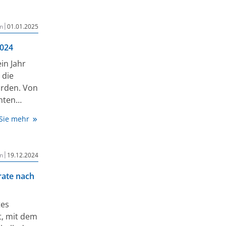
rhalten
eine nahezu
|
n
01.01.2025
 (≥ 90 %)
e darüber
2024
 auf
in Jahr
 die
rden. Von
hten
ezepte
 Sie mehr
f Anfrage
ilte. Seit
|
n
19.12.2024
 Rezepte
heren rosa
rate nach
n
ische
tes
e in der
, mit dem
ezept-App