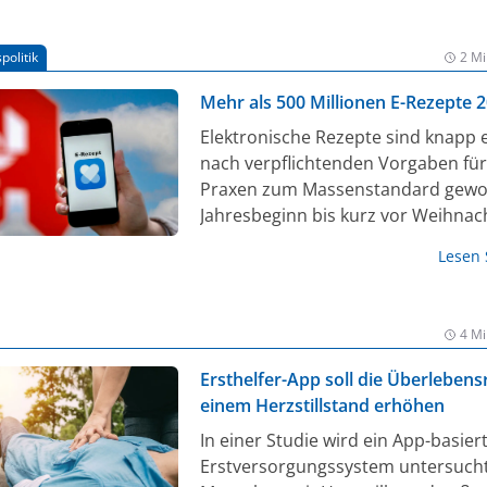
CHMP-Empfehlung zur Zulassung e
(1, 2). In vitro konnte Acoramidis 
politik
2 Mi
vollständige Stabilisierung von TTR
erreichen und ATTRibute-CM zeigt
Mehr als 500 Millionen E-Rezepte 
hinaus signifikante positive Effekte
Elektronische Rezepte sind knapp e
kardiovaskuläre Endpunkte (2).
nach verpflichtenden Vorgaben für
Praxen zum Massenstandard gewo
Jahresbeginn bis kurz vor Weihnac
wurden mehr als 512 Millionen E-R
Lesen
eingelöst, wie das
Bundesgesundheitsministerium au
der Deutschen Presse-Agentur mitte
4 Mi
1. Januar 2024 müssen alle Praxen
digital ausstellen. Anstelle der frü
Ersthelfer-App soll die Überlebens
Zettel sind sie dann auf drei Wege
einem Herzstillstand erhöhen
einlösbar: Indem man die elektron
In einer Studie wird ein App-basier
Gesundheitskarte der Krankenkass
Erstversorgungssystem untersucht
Apotheke einsteckt, über eine E-R