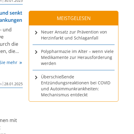
n
30.01.2025
 und senkt
MEISTGELESEN
krankungen
r- und
Neuer Ansatz zur Prävention von
ve
Herzinfarkt und Schlaganfall
urch die
en, die
Polypharmazie im Alter – wenn viele
Medikamente zur Herausforderung
Risiko für
 Sie mehr
werden
eislauf-
eutlich
Überschießende
er
Entzündungsreaktionen bei COVID
|
n
28.01.2025
, aber
und Autoimmunkrankheiten:
se.
Mechanismus entdeckt
it
heim in
nnen mit
t