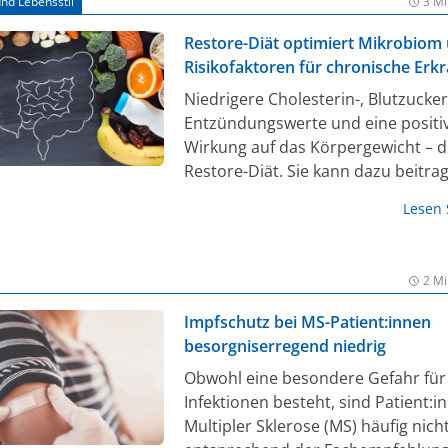
nd Lebensstil
3 Mi
Restore-Diät optimiert Mikrobiom
Risikofaktoren für chronische Er
Niedrigere Cholesterin-, Blutzucke
Entzündungswerte und eine positi
Wirkung auf das Körpergewicht – d
Restore-Diät. Sie kann dazu beitrag
Gesundheit zu verbessern und das 
Lesen
chronische Krankheiten wie Herz-Kr
Erkrankungen und Diabetes Typ 2 d
zu senken. Die Diät basiert auf ein
2 Mi
ursprünglichen, pflanzenbasierten
nicht vegetarischen Ernährungswei
Impfschutz bei MS-Patient:innen
Entwickelt wurde sie von einem
besorgniserregend niedrig
internationalen Forschungsteam m
Obwohl eine besondere Gefahr für
Beteiligung der Universität Hohen
Infektionen besteht, sind Patient:i
Stuttgart (1).
Multipler Sklerose (MS) häufig nich