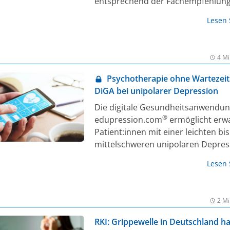
entsprechend der Fachempfehlun
geimpft. Eine jetzt veröffentlichte
Lesen
Beobachtungsstudie identifiziert d
Zurückhaltung der behandelnden
Hausarztpraxen als einen Grund d
4 Mi
empfiehlt die Einrichtung von MS-
Impfzentren.
Psychotherapie ohne Wartezeit
DiGA bei unipolarer Depression
Die digitale Gesundheitsanwendun
®
edupression.com
ermöglicht erw
Patient:innen mit einer leichten bis
mittelschweren unipolaren Depres
evidenzbasierte, leitliniengerechte
Lesen
erstattungsfähige Therapie (1). Das
Psychotherapieprogramm wurde d
in das DiGA-Verzeichnis beim Bund
2 Mi
für Arzneimittel und Medizinprodu
(BfArM) aufgenommen (1).
RKI: Grippewelle in Deutschland h