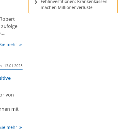
Fehlinvestitionen: Krankenkassen
machen Millionenverluste
d
 Robert
n zufolge
.
n Bericht
 Sie mehr
heißt.
allen
|
n
13.01.2025
itive
or von
nnen mit
sierend
 Sie mehr
-CM1 die