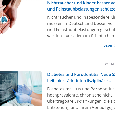
lässt (1). Das Verfahren ist doppel
Nichtraucher und Kinder besser vo
wie eine Analyse durch medizinisc
und Feinstaubbelastungen schütz
Fachpersonal.
Nichtraucher und insbesondere Ki
müssen in Deutschland besser vor 
und Feinstaubbelastungen geschüt
werden – vor allem im öffentliche
gerade auch im Freien. Das forder
Lesen
führende Lungenärztinnen und -är
Deutschen Gesellschaft für Pneum
und Beatmungsmedizin (DGP), der
3 Mi
Deutschen Atemwegsliga (DAL) sow
Deutschen Lungenstiftung (DLS).
Diabetes und Parodontitis: Neue S
Hintergrund: In Deutschland erkr
Leitlinie stärkt interdisziplinäre
jährlich rund 57.000 Menschen neu
Zusammenarbeit
Diabetes mellitus und Parodontitis
Lungenkrebs. Darüber hinaus vers
hochprävalente, chronische nicht-
noch einmal rund 45.000 Menschen
übertragbare Erkrankungen, die sic
da diese Erkrankung meistens erst
Entstehung und ihrem Verlauf gege
fortgeschrittenen Tumorstadium fe
ungünstig beeinflussen. Eine schle