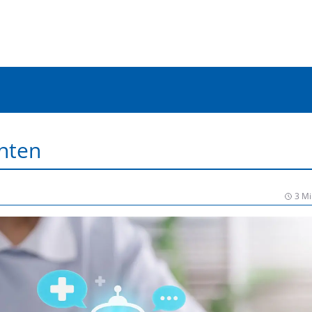
nten
3 Mi