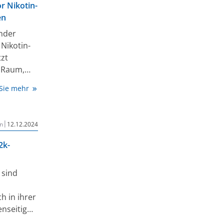
t so genau
r Nikotin-
hes
en
nder
Nikotin-
zt
n Raum,
n
 Sie mehr
zte der
ologie
|
n
12.12.2024
ie der
2k-
anken
 an
 sind
terben
 pro Jahr,
h in ihrer
 im
nseitig
stgestellt
chte