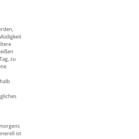
erden,
Müdigkeit
ltere
heißen
Tag, zu
ine
shalb
gliches
h morgens
erell ist