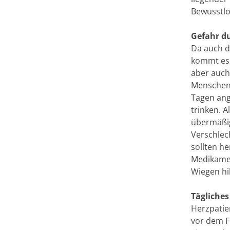
Bewusstlo
Gefahr du
Da auch d
kommt es 
aber auch
Menschen 
Tagen ang
trinken. A
übermäßig
Verschlec
sollten h
Medikamen
Wiegen hi
Tägliches
Herzpatie
vor dem F