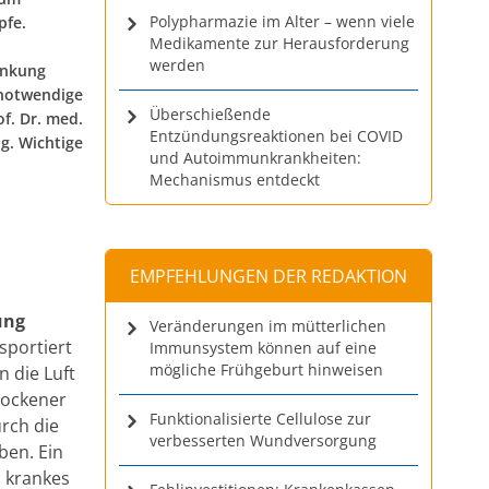
Polypharmazie im Alter – wenn viele
pfe.
Medikamente zur Herausforderung
werden
ankung
 notwendige
Überschießende
f. Dr. med.
Entzündungsreaktionen bei COVID
g. Wichtige
und Autoimmunkrankheiten:
Mechanismus entdeckt
EMPFEHLUNGEN DER REDAKTION
ung
Veränderungen im mütterlichen
sportiert
Immunsystem können auf eine
mögliche Frühgeburt hinweisen
 die Luft
rockener
Funktionalisierte Cellulose zur
urch die
verbesserten Wundversorgung
en. Ein
 krankes