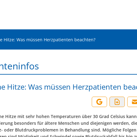
e Hitze: Was müssen Herzpatienten beachten?
nteninfos
e Hitze: Was müssen Herzpatienten bea
e Hitze mit sehr hohen Temperaturen über 30 Grad Celsius kann
erung besonders für ältere Menschen und diejenigen werden, die
- oder Blutdruckproblemen in Behandlung sind. Mögliche Folgen
en sind Müdigkeit und Schwindel sowie Blutdruckabfall bis hin 