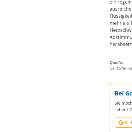
ein regel
ausreiche
Flüssigke
mehr als 
Herzschwä
Abstimmun
herabsetz
Quelle:
Deutsche Her
Bei G
Sie möch
sehen? D
Als