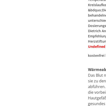
Kreislaufk
&bdquo;Die
behandelnd
unterschie
Dosierungs
Dietrich A
Empfehlung
Herzstiftu
Undefined
kostenfrei
Wärmeabg
Das Blut 
sie zu de
abführen.
die vorbe
Hautgefäß
gesundes 