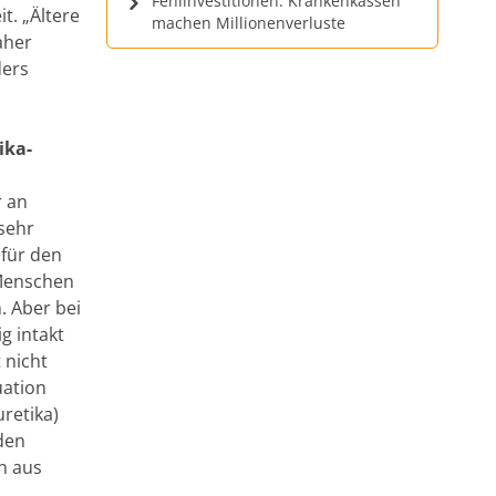
Fehlinvestitionen: Krankenkassen
t. „Ältere
machen Millionenverluste
aher
ders
ika-
r an
 sehr
 für den
 Menschen
. Aber bei
g intakt
 nicht
uation
retika)
 den
n aus