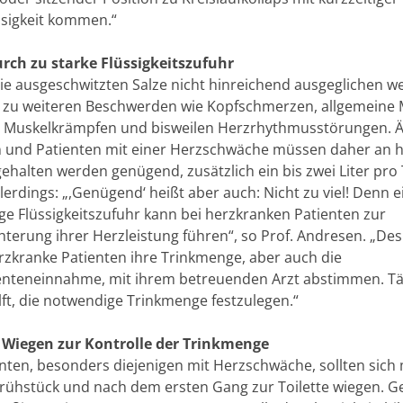
sigkeit kommen.“
rch zu starke Flüssigkeitszufuhr
ie ausgeschwitzten Salze nicht hinreichend ausgeglichen w
zu weiteren Beschwerden wie Kopfschmerzen, allgemeine 
 Muskelkrämpfen und bisweilen Herzrhythmusstörungen. Ä
und Patienten mit einer Herzschwäche müssen daher an 
ehalten werden genügend, zusätzlich ein bis zwei Liter pro 
llerdings: „,Genügend‘ heißt aber auch: Nicht zu viel! Denn e
e Flüssigkeitszufuhr kann bei herzkranken Patienten zur
hterung ihrer Herzleistung führen“, so Prof. Andresen. „De
erzkranke Patienten ihre Trinkmenge, aber auch die
teneinnahme, mit ihrem betreuenden Arzt abstimmen. Tä
lft, die notwendige Trinkmenge festzulegen.“
 Wiegen zur Kontrolle der Trinkmenge
nten, besonders diejenigen mit Herzschwäche, sollten sic
rühstück und nach dem ersten Gang zur Toilette wiegen. Gen