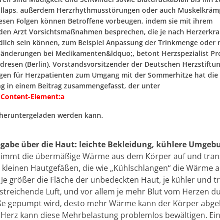
ollaps, außerdem Herzrhythmusstörungen oder auch Muskelkräm
sen Folgen können Betroffene vorbeugen, indem sie mit ihrem
en Arzt Vorsichtsmaßnahmen besprechen, die je nach Herzerkr
dlich sein können, zum Beispiel Anpassung der Trinkmenge oder
änderungen bei Medikamenten&ldquo;, betont Herzspezialist Pro
ndresen (Berlin), Vorstandsvorsitzender der Deutschen Herzstiftun
en für Herzpatienten zum Umgang mit der Sommerhitze hat die
ng in einem Beitrag zusammengefasst, der unter
 Content-Element:
a
 heruntergeladen werden kann.
abe über die Haut: leichte Bekleidung, kühlere Umgeb
nimmt die übermäßige Wärme aus dem Körper auf und tran
n kleinen Hautgefäßen, die wie „Kühlschlangen“ die Wärme an
 Je größer die Fläche der unbedeckten Haut, je kühler und t
istreichende Luft, und vor allem je mehr Blut vom Herzen d
e gepumpt wird, desto mehr Wärme kann der Körper abgeb
Herz kann diese Mehrbelastung problemlos bewältigen. Ein