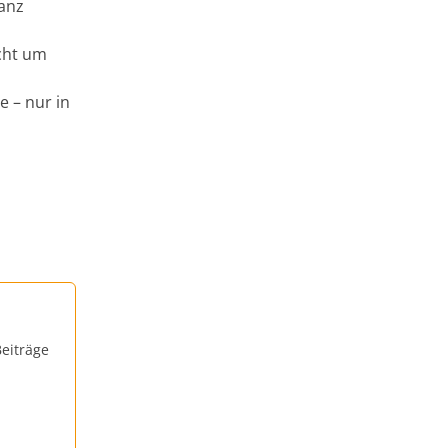
lanz
icht um
 – nur in
eiträge