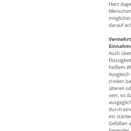
Herz dage
Menschen 
möglichst
darauf ac
Vermehrte
Einnahm
Auch über
Flüssigkei
heißem Wet
Ausgleich
trinken be
älteren o
sein, so d
ausgeglic
durch ein
ein stärke
Gefäßen a
liegender 