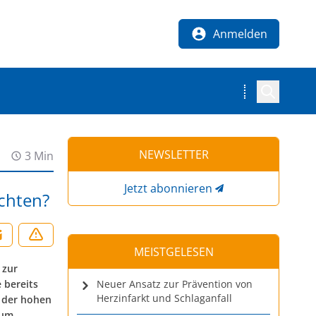
Anmelden
NEWSLETTER
3 Min
Jetzt abonnieren
chten?
MEISTGELESEN
 zur
 bereits
Neuer Ansatz zur Prävention von
Herzinfarkt und Schlaganfall
 der hohen
zum