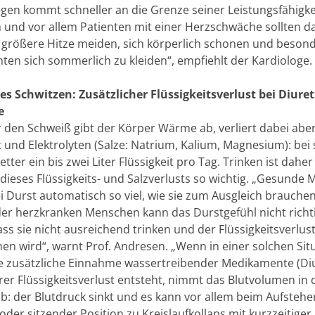
gen kommt schneller an die Grenze seiner Leistungsfähigkei
und vor allem Patienten mit einer Herzschwäche sollten d
 größere Hitze meiden, sich körperlich schonen und beson
hten sich sommerlich zu kleiden“, empfiehlt der Kardiologe.
s Schwitzen: Zusätzlicher Flüssigkeitsverlust bei Diuret
e
 den Schweiß gibt der Körper Wärme ab, verliert dabei abe
t und Elektrolyten (Salze: Natrium, Kalium, Magnesium): bei
ter ein bis zwei Liter Flüssigkeit pro Tag. Trinken ist daher
 dieses Flüssigkeits- und Salzverlusts so wichtig. „Gesunde
i Durst automatisch so viel, wie sie zum Ausgleich brauchen
der herzkranken Menschen kann das Durstgefühl nicht richti
ass sie nicht ausreichend trinken und der Flüssigkeitsverlust
hen wird“, warnt Prof. Andresen. „Wenn in einer solchen Sit
e zusätzliche Einnahme wassertreibender Medikamente (Diu
rer Flüssigkeitsverlust entsteht, nimmt das Blutvolumen in
b: der Blutdruck sinkt und es kann vor allem beim Aufstehe
oder sitzender Position zu Kreislaufkollaps mit kurzzeitiger