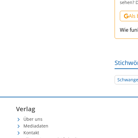
sehen? D
Als
Wie fun
Stichwö
Schwange
Verlag
Über uns
Mediadaten
Kontakt