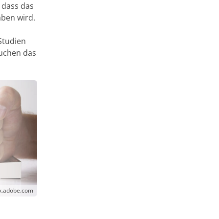
 dass das
aben wird.
Studien
auchen das
ck.adobe.com