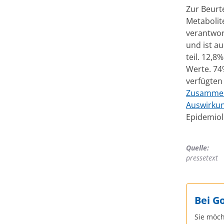
Zur Beurt
Metabolit
verantwort
und ist a
teil. 12,
Werte. 74
verfügten
Zusammen
Auswirku
Epidemiolo
Quelle:
pressetext
Bei G
Sie möch