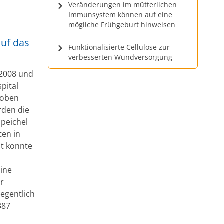
Veränderungen im mütterlichen
Immunsystem können auf eine
mögliche Frühgeburt hinweisen
uf das
Funktionalisierte Cellulose zur
verbesserten Wundversorgung
 2008 und
pital
roben
rden die
Speichel
ten in
it konnte
eine
r
egentlich
387