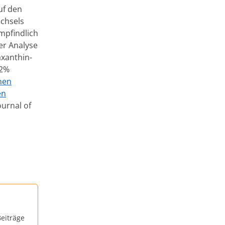
uf den
echsels
empfindlich
er Analyse
axanthin-
,2%
nen
en
ournal of
eiträge