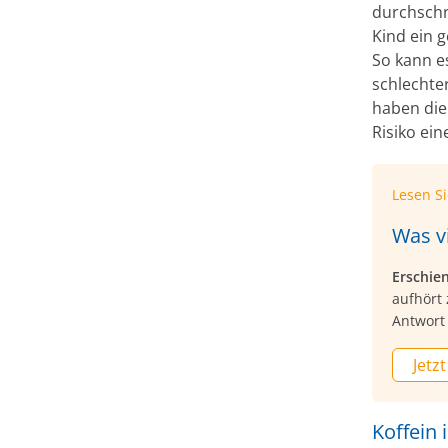
durchschn
Kind ein 
So kann e
schlechte
haben die
Risiko ein
Lesen S
Was v
Erschie
aufhört 
Antwort 
Jetzt
Koffein 