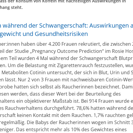
dass der Konsum von Koffein mit nachteiligen Auswirkungen in
ang steht.
 während der Schwangerschaft: Auswirkungen a
gewicht und Gesundheitsrisiken
her:innen haben über 4.200 Frauen rekrutiert, die zwischen
Teil der Studie „Pregnancy Outcome Prediction“ im Rosie Hos
nem Teil wurden 4 Mal während der Schwangerschaft Blutp
. Um die Belastung mit Zigarettenrauch festzustellen, wu
Metaboliten Cotinin untersucht, der sich in Blut, Urin und 
n lässt. Nur 2 von 3 Frauen mit nachweisbaren Cotinin-Wer
tprobe hatten sich selbst als Raucherinnen bezeichnet. Dam
sen werden, dass dieser Wert bei der Beurteilung des
altens ein objektiverer Maßstab ist. Bei 914 Frauen wurde 
es Rauchverhaltens durchgeführt. 78,6% hatten während de
schaft keinen Kontakt mit dem Rauchen. 1,7% rauchten gel
regelmäßig. Die Babys der Raucherinnen wogen im Schnitt 
iger. Das entspricht mehr als 10% des Gewichtes eines