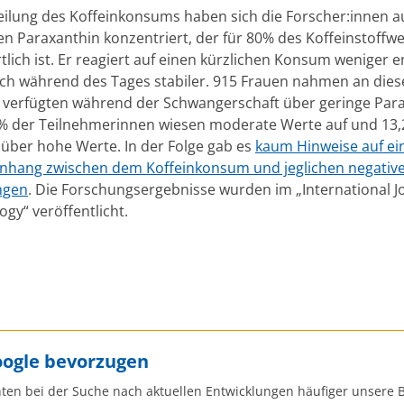
eilung des Koffeinkonsums haben sich die Forscher:innen a
en Paraxanthin konzentriert, der für 80% des Koffeinstoffw
lich ist. Er reagiert auf einen kürzlichen Konsum weniger 
uch während des Tages stabiler. 915 Frauen nahmen an dies
8% verfügten während der Schwangerschaft über geringe Par
% der Teilnehmerinnen wiesen moderate Werte auf und 13
 über hohe Werte. In der Folge gab es
kaum Hinweise auf ei
hang zwischen dem Koffeinkonsum und jeglichen negativ
ngen
. Die Forschungsergebnisse wurden im „International J
gy“ veröffentlicht.
oogle bevorzugen
ten bei der Suche nach aktuellen Entwicklungen häufiger unsere B