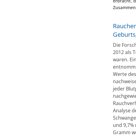
erbracht, 
Zusammenh
Rauchen
Geburts
Die Forsc
2012 als 
waren. Ei
entnommen
Werte des 
nachweise
jeder Blu
nachgewie
Rauchverh
Analyse d
Schwanger
und 9,7% 
Gramm wen