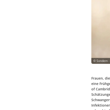
©
Sondem -
Frauen, di
eine Frühge
of Cambrid
Schätzungen
Schwangers
Infektione