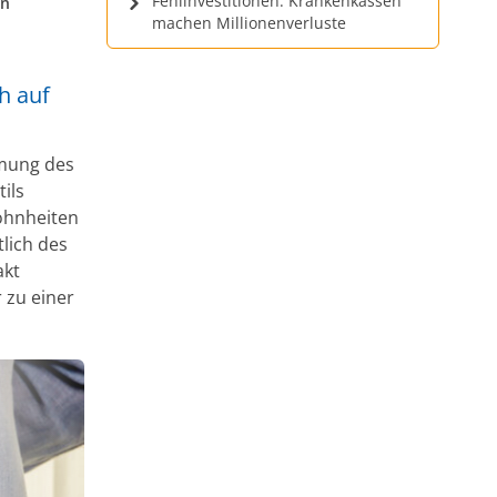
Fehlinvestitionen: Krankenkassen
en
machen Millionenverluste
h auf
hmung des
ils
hnheiten
lich des
akt
 zu einer