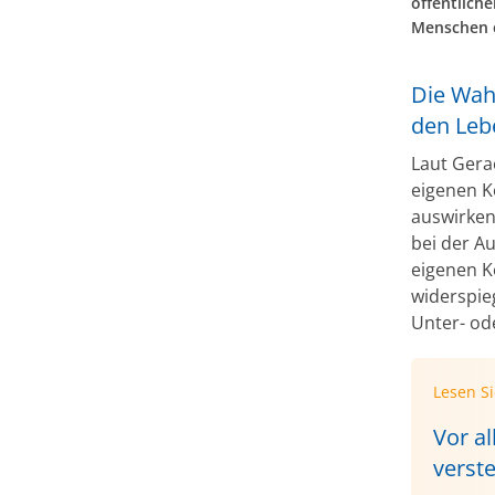
öffentlich
Menschen e
Die Wah
den Lebe
Laut Gera
eigenen K
auswirke
bei der 
eigenen K
widerspie
Unter- od
Lesen S
Vor a
verst