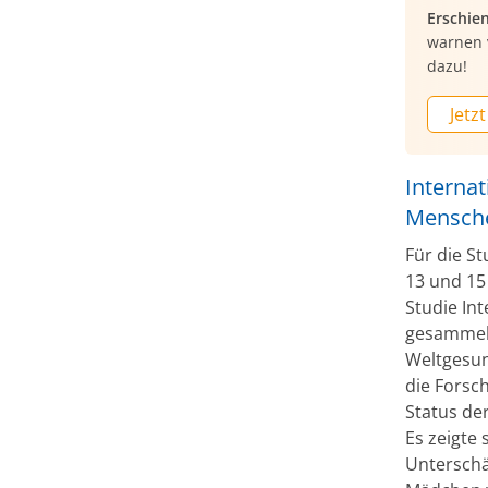
Erschie
warnen 
dazu!
Jetzt
Internat
Mensch
Für die S
13 und 15
Studie In
gesammelt
Weltgesun
die Forsc
Status der
Es zeigte 
Unterschä