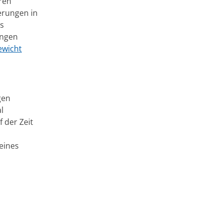
ren
erungen in
s
ungen
ewicht
gen
l
 der Zeit
eines