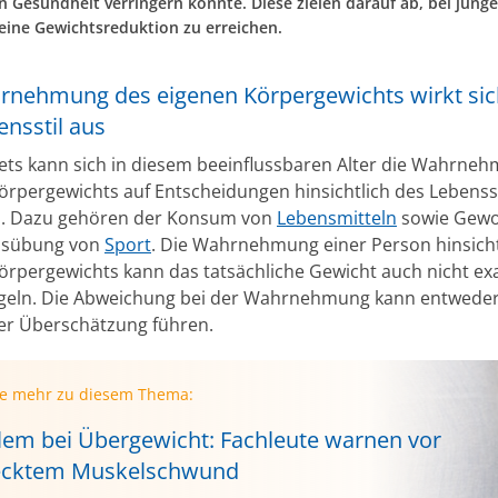
en Gesundheit verringern könnte. Diese zielen darauf ab, bei jung
ine Gewichtsreduktion zu erreichen.
rnehmung des eigenen Körpergewichts wirkt sic
nsstil aus
ets kann sich in diesem beeinflussbaren Alter die Wahrne
örpergewichts auf Entscheidungen hinsichtlich des Lebensst
n. Dazu gehören der Konsum von
Lebensmitteln
sowie Gewo
Ausübung von
Sport
. Die Wahrnehmung einer Person hinsicht
örpergewichts kann das tatsächliche Gewicht auch nicht ex
geln. Die Abweichung bei der Wahrnehmung kann entweder
er Überschätzung führen.
ie mehr zu diesem Thema:
llem bei Übergewicht: Fachleute warnen vor
ecktem Muskelschwund