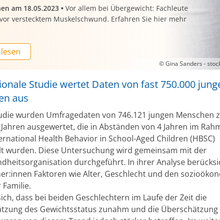
nen am 18.05.2023
•
Vor allem bei Übergewicht: Fachleute
vor verstecktem Muskelschwund. Erfahren Sie hier mehr
 lesen
© Gina Sanders - sto
ionale Studie wertet Daten von fast 750.000 jung
en aus
tudie wurden Umfragedaten von 746.121 jungen Menschen 
 Jahren ausgewertet, die in Abständen von 4 Jahren im Rah
ternational Health Behavior in School-Aged Children (HBSC)
 wurden. Diese Untersuchung wird gemeinsam mit der
dheitsorganisation durchgeführt. In ihrer Analyse berücksi
her:innen Faktoren wie Alter, Geschlecht und den sozioök
 Familie.
sich, dass bei beiden Geschlechtern im Laufe der Zeit die
tzung des Gewichtsstatus zunahm und die Überschätzung