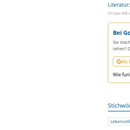
Literatur:
(1) Lister N.B. 
Bei G
Sie möch
sehen? D
Als
Wie fun
Stichwö
Lebenssti