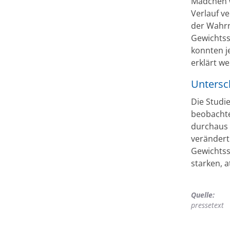
Mädchen w
Verlauf v
der Wahr
Gewichtss
konnten j
erklärt w
Untersc
Die Studi
beobachte
durchaus 
verändert
Gewichtss
starken, 
Quelle:
pressetext