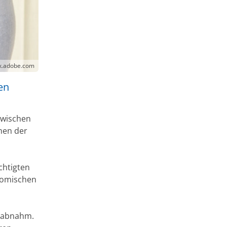
ck.adobe.com
en
zwischen
men der
chtigten
onomischen
 abnahm.