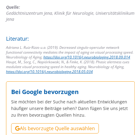
Quelle:
Gedächtniszentrum Jena, Klinik für Neurologie, Universitätsklinikum
Jena
Literatur:
Adriana L. Ruiz-Rizzo u.a. (2019). Decreased cingulo-opercular network
functional connectivity mediates the impact of aging on visual processing speed.
Neurobiology of Aging,
https://doi.org/10.1016/j.neurobiolaging.2018.09.014
Haupt, M., Sorg, C., Napiórkowski, N., & Finke, K. (2018). Phasic alertness cues
modulate visual processing speed in healthy aging. Neurobiology of Aging,
https://doi.org/10.1016/j.neurobiolaging.2018.05.034
Bei Google bevorzugen
Sie möchten bei der Suche nach aktuellen Entwicklungen
häufiger unsere Beiträge sehen? Dann fügen Sie uns jetzt
zu Ihren bevorzugten Quellen hinzu.
Als bevorzugte Quelle auswählen