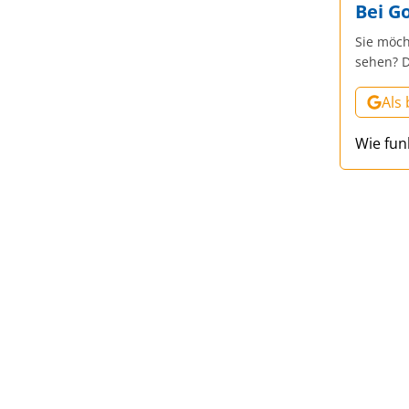
Bei G
Sie möch
sehen? D
Als
Wie fun