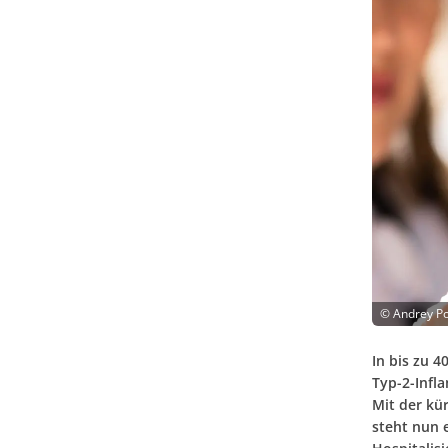
©
Andrey Po
In bis zu 4
Typ-2-Infl
Mit der kü
steht nun 