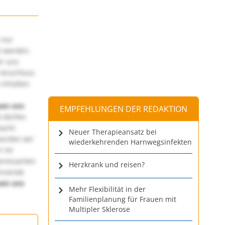
 nur
t werden.
ir uns
 Anschluss
 Inhalten
uen uns
EMPFEHLUNGEN DER REDAKTION
 dürfen
macht
Neuer Therapieansatz bei
würden wir
wiederkehrenden Harnwegsinfekten
! Im
teressanten
Herzkrank und reisen?
annende
uen uns
Mehr Flexibilität in der
Familienplanung für Frauen mit
Multipler Sklerose