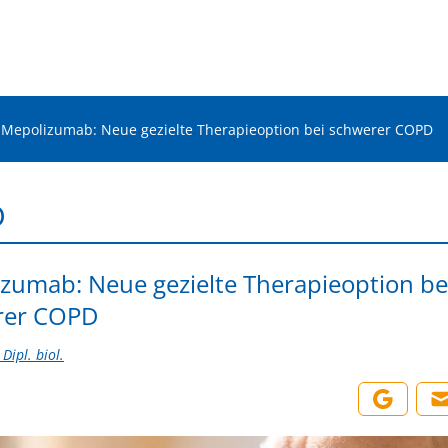
Mepolizumab: Neue gezielte Therapieoption bei schwerer COPD
D
zumab: Neue gezielte Therapieoption be
rer COPD
Dipl. biol.