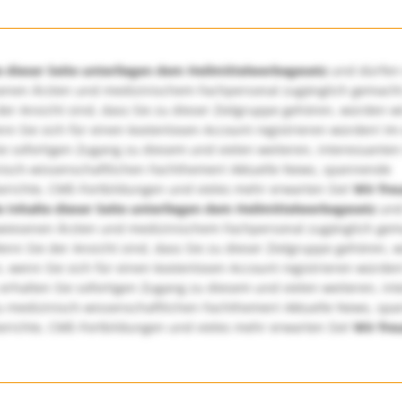
e dieser Seite unterliegen dem Heilmittelwerbegesetz
und dürfen
enen Ärzten und medizinischem Fachpersonal zugänglich gemach
er Ansicht sind, dass Sie zu dieser Zielgruppe gehören, würden w
nn Sie sich für einen kostenlosen Account registrieren würden! Im
ie sofortigen Zugang zu diesem und vielen weiteren, interessanten
nisch-wissenschaftlichen Fachthemen! Aktuelle News, spannende
richte, CME-Fortbildungen und vieles mehr erwarten Sie!
Wir fre
e Inhalte dieser Seite unterliegen dem Heilmittelwerbegesetz
und
wiesenen Ärzten und medizinischem Fachpersonal zugänglich ge
nn Sie der Ansicht sind, dass Sie zu dieser Zielgruppe gehören, 
, wenn Sie sich für einen kostenlosen Account registrieren würden
erhalten Sie sofortigen Zugang zu diesem und vielen weiteren, in
u medizinisch-wissenschaftlichen Fachthemen! Aktuelle News, sp
richte, CME-Fortbildungen und vieles mehr erwarten Sie!
Wir fre