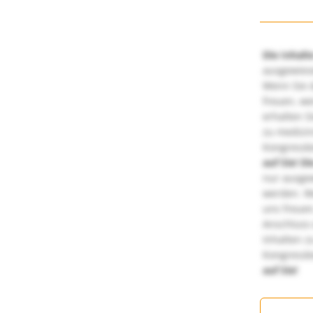
Die Inhalt
ausgewies
Wenn Sie d
freuen, we
erhalten S
zu medizi
Kongressbe
auf Sie!
Di
nur ausge
werden. We
uns freuen
Anschluss 
Inhalten z
Kongressbe
auf Sie!