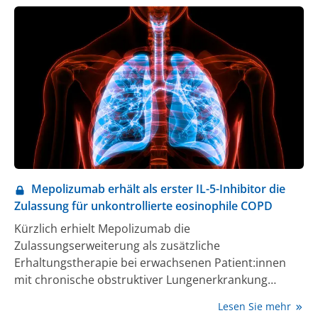
integriert die neuesten evidenzbasierten
Erkenntnisse, um eine frühere und effektivere
Behandlung zu ermöglichen", betont DGP-Präsident
Prof. Christian Taube. Die Publikation sei für
behandelnde Ärzt:innen sowie Patient:innen ein
wichtiges Update und die gute Nachricht des Tages.
„Diese Überarbeitung bietet evidenzbasierte
Handlungsanweisungen für eine frühere
Intervention“, so Prof. Taube, Direktor der Klinik für
Pneumologie der Universitätsmedizin Essen.
Mepolizumab erhält als erster IL-5-Inhibitor die
Zulassung für unkontrollierte eosinophile COPD
Kürzlich erhielt Mepolizumab die
Zulassungserweiterung als zusätzliche
Erhaltungstherapie bei erwachsenen Patient:innen
mit chronische obstruktiver Lungenerkrankung
(COPD), die durch eine erhöhte Anzahl an
Lesen Sie mehr
Eosinophilen im Blut (≥ 300/µl) gekennzeichnet sind