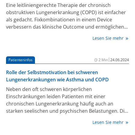
Eine leitliniengerechte Therapie der chronisch
obstruktiven Lungenerkrankung (COPD) ist einfacher
als gedacht. Fixkombinationen in einem Device
verbessern das klinische Outcome und ermöglichen
selbst geriatrischen oder taktil eingeschränkten
Lesen Sie mehr
Patient:innen eine effektive Behandlung. So gehört
die Untertherapie bald der Vergangenheit an.
|
Patienteninfos
2 Min
24.06.2024
Rolle der Selbstmotivation bei schweren
Lungenerkrankungen wie Asthma und COPD
Neben den oft schweren körperlichen
Einschränkungen leiden Patienten mit einer
chronischen Lungenerkrankung häufig auch an
starken seelischen und psychischen Belastungen. Die
Angst vor Atemnot, vor dem Fortschreiten der
Lesen Sie mehr
Krankheit oder vor sozialer Ausgrenzung kann auf
Dauer Mutlosigkeit und Depressionen nach sich