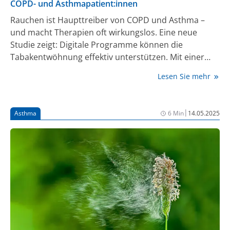
COPD- und Asthmapatient:innen
Rauchen ist Haupttreiber von COPD und Asthma –
und macht Therapien oft wirkungslos. Eine neue
Studie zeigt: Digitale Programme können die
Tabakentwöhnung effektiv unterstützen. Mit einer
Kooperation zwischen Start-up und Pharma soll eine
Lesen Sie mehr
Rauchstopp-App nun ihren Weg in die Arztpraxen
finden.
|
Asthma
6 Min
14.05.2025