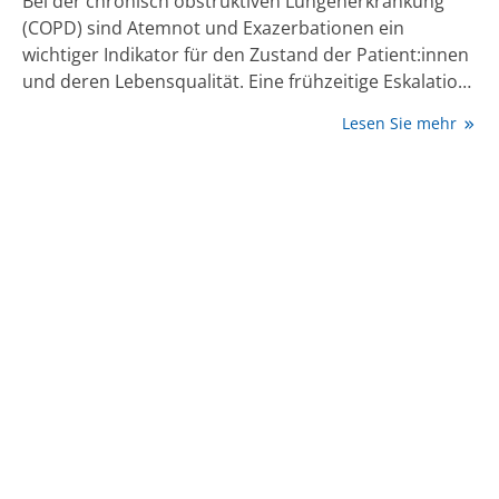
Bei der chronisch obstruktiven Lungenerkrankung
Mortalitätssenkung möglich ist (3).
(COPD) sind Atemnot und Exazerbationen ein
wichtiger Indikator für den Zustand der Patient:innen
und deren Lebensqualität. Eine frühzeitige Eskalation
auf die Triple-Therapie hat einen positiven Einfluss auf
Lesen Sie mehr
die Lungenfunktion und die Exazerbationen. Auch
eine Hospitalisierung kann dadurch in vielen Fällen
vermieden werden.