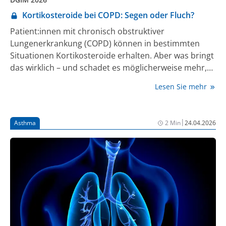
Kortikosteroide bei COPD: Segen oder Fluch?
Patient:innen mit chronisch obstruktiver
Lungenerkrankung (COPD) können in bestimmten
Situationen Kortikosteroide erhalten. Aber was bringt
das wirklich – und schadet es möglicherweise mehr,
als das es nutzt? Zwei Expert:innen diskutierten das
Lesen Sie mehr
auf dem diesjährigen Kongress der Deutschen
Gesellschaft für Innere Medizin (DGIM).
|
Asthma
2 Min
24.04.2026