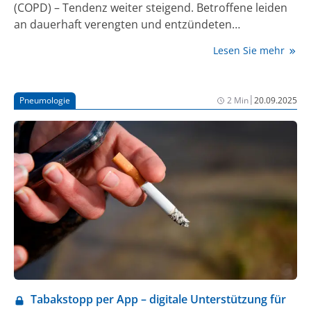
(COPD) – Tendenz weiter steigend. Betroffene leiden
an dauerhaft verengten und entzündeten
Atemwegen. Dies führt vor allem zu anhaltendem
Lesen Sie mehr
Husten, Auswurf und zunehmender Atemnot, sodass
alltägliche Aktivitäten schnell zur Herausforderung
werden können. „Der wichtigste Schritt bei COPD ist
|
Pneumologie
2 Min
20.09.2025
die Raucherentwöhnung. Rauchen ist der
Hauptauslöser für die meisten COPD-Fälle, und das
Beenden des Rauchens ist entscheidend, um das
Fortschreiten der Erkrankung zu verlangsamen und
die Lungenfunktion zu verbessern“, erklärte Prof.
Christian Taube, Präsident der Deutschen
Gesellschaft für Pneumologie und Beatmungsmedizin
(DGP) anlässlich des Welt-COPD-Tages am 19.
November.
Tabakstopp per App – digitale Unterstützung für