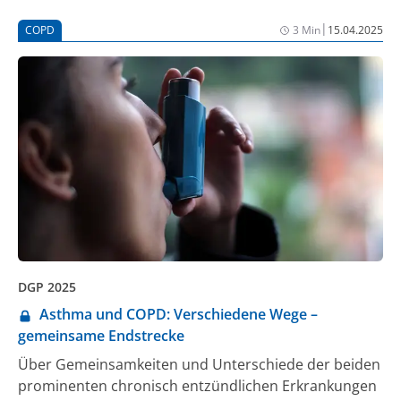
Verhinderung von Exazerbationen. Da virale und
|
COPD
3 Min
15.04.2025
bakterielle Infektionen der oberen und unteren
Atemwege zu den häufigsten und wichtigsten
Triggerfaktoren für Exazerbationen zählen, besteht in
prophylaktischen Impfungen der einfachste und
eleganteste Weg, diese Risiken substanziell
einzudämmen.
DGP 2025
Asthma und COPD: Verschiedene Wege –
gemeinsame Endstrecke
Über Gemeinsamkeiten und Unterschiede der beiden
prominenten chronisch entzündlichen Erkrankungen