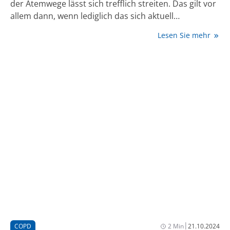
der Atemwege lässt sich trefflich streiten. Das gilt vor
allem dann, wenn lediglich das sich aktuell
präsentierende Krankheitsbild betrachtet und auf
Lesen Sie mehr
dieser Basis nach einem geeigneten Therapieregime
gesucht wird. Wie so häufig bei entzündlichen
Vorgängen verschwindet der Prozess im Resultat –
und am Ende gleicht sich das therapeutische
Vorgehen immer mehr an. Bei Asthma und bei der
chronisch obstruktiven Lungenerkrankung (COPD)
lautet dies gleichermaßen: Tripletherapie.
|
COPD
2 Min
21.10.2024