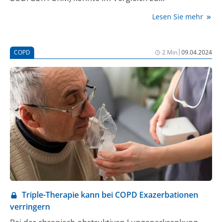
Beclomethason/Glycopyrronium/Formoterol
Lesen Sie mehr
(BDP/GLY/FORM) und
Fluticasonfuroat/Umeclidinium/Vilanterol
(FF/UMEC/VI) eine höhere Deposition in der gesamten
|
COPD
2 Min
09.04.2024
Lunge und den großen Atemwegen erreicht werden.
Auch die Lungendeposition des inhalativen
Corticosteroides (ICS) in den kleinen Atemwegen war
im Rahmen der Studie unter BUD/GLY/FORM am
höchsten (1). Diese Daten untermauern die
einzigartige Evidenz zur Wirksamkeit der Triple-
Therapie BUD/GLY/FORM. So hatte die ETHOS-Studie
erstmalig für ein Dosieraerosol gezeigt, dass
BUD/GLY/FORM das hohe Gesamtmortalitätsrisiko
#
von Patient:innen mit COPD senken konnte (2).
Aufgrund der hohen Gesamtmortalität bei COPD ist
deren Reduktion erklärtes Therapieziel in der
Triple-Therapie kann bei COPD Exazerbationen
aktuellen GOLD-Empfehlung. Die Daten der ETHOS-
verringern
Studie hatten hier einen Hinweis erbracht, dass