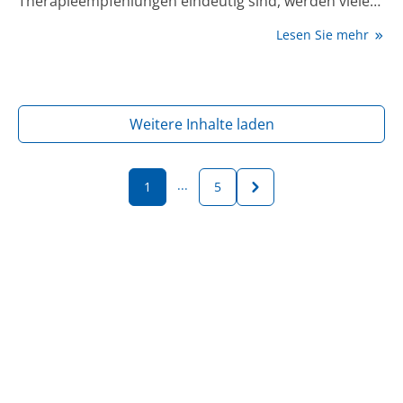
Therapieempfehlungen eindeutig sind, werden viele
Betroffene nicht leitliniengerecht behandelt.
Lesen Sie mehr
Weitere Inhalte laden
...
1
5