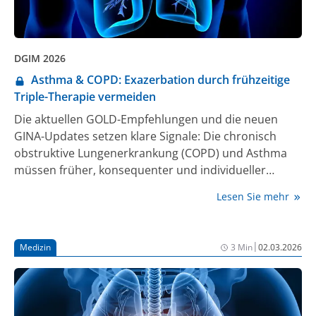
DGIM 2026
Asthma & COPD: Exazerbation durch frühzeitige
Triple-Therapie vermeiden
Die aktuellen GOLD-Empfehlungen und die neuen
GINA-Updates setzen klare Signale: Die chronisch
obstruktive Lungenerkrankung (COPD) und Asthma
müssen früher, konsequenter und individueller
behandelt werden [1, 2]. Zeitige
Lesen Sie mehr
Kombinationstherapien, insbesondere die Triple-
Therapie (LAMA/LABA/ICS), verbessern die
Symptomkontrolle, verhindern Exazerbationen und
|
Medizin
3 Min
02.03.2026
stabilisieren die Erkrankung langfristig.