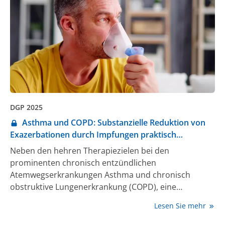
DGP 2025
Asthma und COPD: Substanzielle Reduktion von
Exazerbationen durch Impfungen praktisch
umsetzbar
Neben den hehren Therapiezielen bei den
prominenten chronisch entzündlichen
Atemwegserkrankungen Asthma und chronisch
obstruktive Lungenerkrankung (COPD), eine
Remission oder zumindest einen Stillstand der
Lesen Sie mehr
Krankheitsprogression zu erreichen, besteht ein
weitaus realistischeres Behandlungsziel in einer