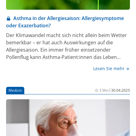
Asthma in der Allergiesaison: Allergiesymptome
oder Exazerbation?
Der Klimawandel macht sich nicht allein beim Wetter
bemerkbar – er hat auch Auswirkungen auf die
Allergiesaison. Ein immer früher einsetzender
Pollenflug kann Asthma-Patient:innen das Leben
schwer machen. Doch sind es tatsächlich immer
Lesen Sie mehr
allergische Symptome, die die Betroffenen belasten?
Oder steckt eine Exazerbation dahinter? Die
Differenzierung kann herausfordernd sein.
|
Medizin
3 Min
30.04.2025