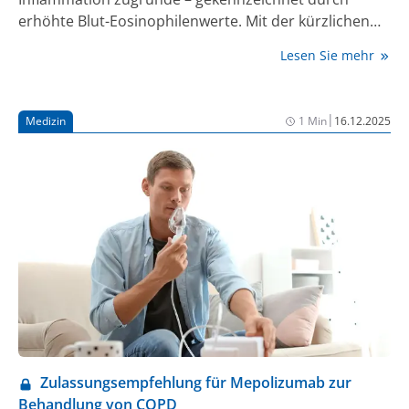
erhöhte Blut-Eosinophilenwerte. Mit der kürzlichen
Zulassung von Mepolizumab bei unkontrollierter
Lesen Sie mehr
eosinophiler COPD steht nun eine effektive Option
zur Prävention von Exazerbationen und
Hospitalisierungen bereit.
|
Medizin
1 Min
16.12.2025
Zulassungsempfehlung für Mepolizumab zur
Behandlung von COPD