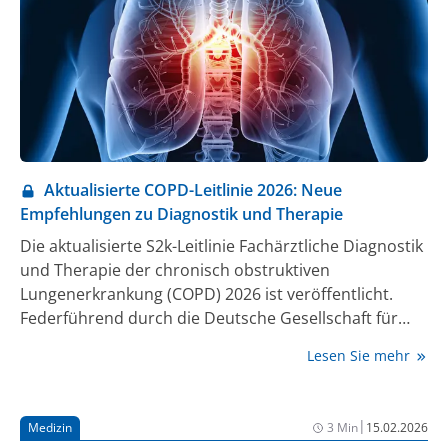
Aktualisierte COPD-Leitlinie 2026: Neue
Empfehlungen zu Diagnostik und Therapie
Die aktualisierte S2k-Leitlinie Fachärztliche Diagnostik
und Therapie der chronisch obstruktiven
Lungenerkrankung (COPD) 2026 ist veröffentlicht.
Federführend durch die Deutsche Gesellschaft für
Pneumologie und Beatmungsmedizin (DGP) erstellt,
Lesen Sie mehr
waren mehr als 30 Expert:innen und eine große Zahl
an Fachgesellschaften in die mehr als zweijährige
Aktualisierungsarbeit eingebunden. „Diese Leitlinie
|
Medizin
3 Min
15.02.2026
ergänzt die Nationale Versorgungsleitlinie COPD und