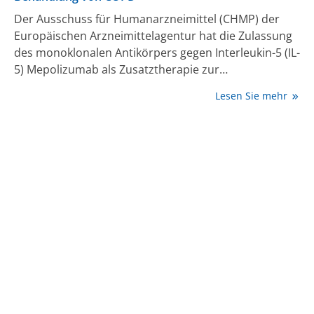
Der Ausschuss für Humanarzneimittel (CHMP) der
Europäischen Arzneimittelagentur hat die Zulassung
des monoklonalen Antikörpers gegen Interleukin-5 (IL-
5) Mepolizumab als Zusatztherapie zur
Erhaltungstherapie bei Erwachsenen mit
Lesen Sie mehr
unkontrollierter chronisch obstruktiver
Lungenerkrankung (COPD), die durch erhöhte
Eosinophilenzahlen im Blut gekennzeichnet ist, in
Kombination mit einem inhalativen Kortikosteroid
(ICS), einem langwirksamen Beta2-Agonisten (LABA)
und einem langwirksamen Muskarin-Antagonisten
(LAMA) empfohlen.