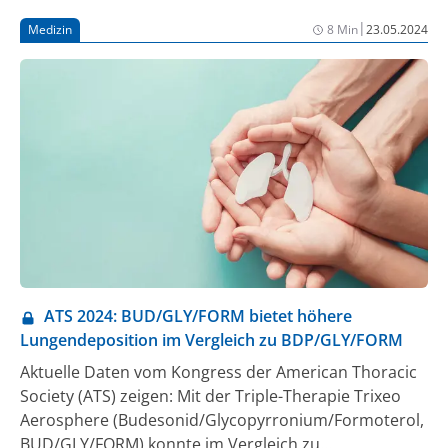
ziehen. Ein Teil der Therapie kann daher auch die
|
Medizin
8 Min
23.05.2024
Behandlung psychischer Belastungen sein sowie das
Erlernen von Ansätzen, sich in schwierigen Zeiten
selbst zu motivieren.
ATS 2024: BUD/GLY/FORM bietet höhere
Lungendeposition im Vergleich zu BDP/GLY/FORM
Aktuelle Daten vom Kongress der American Thoracic
Society (ATS) zeigen: Mit der Triple-Therapie Trixeo
Aerosphere (Budesonid/Glycopyrronium/Formoterol,
BUD/GLY/FORM) konnte im Vergleich zu