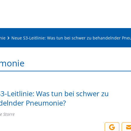
nie
Neue S3-Leitlinie: Was tun bei schwer zu behandelnder Pn
monie
3-Leitlinie: Was tun bei schwer zu
delnder Pneumonie?
e Storre