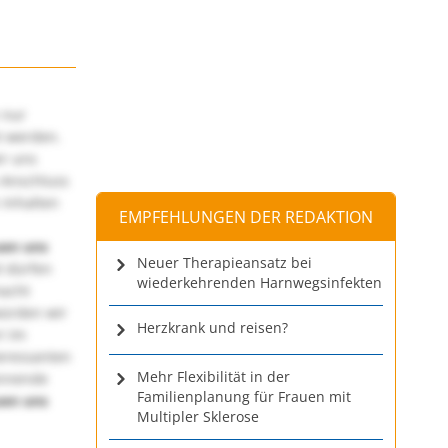
 nur
t werden.
ir uns
 Anschluss
 Inhalten
EMPFEHLUNGEN DER REDAKTION
uen uns
Neuer Therapieansatz bei
 dürfen
wiederkehrenden Harnwegsinfekten
macht
würden wir
Herzkrank und reisen?
! Im
teressanten
Mehr Flexibilität in der
annende
Familienplanung für Frauen mit
uen uns
Multipler Sklerose