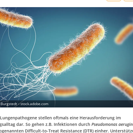
 Burgstedt – stock.adobe.com
 Lungenpathogene stellen oftmals eine Herausforderung im
salltag dar. So gehen z.B. Infektionen durch
Pseudomonas aerugin
ogenannten Difficult-to-Treat Resistance (DTR) einher. Unterstütz