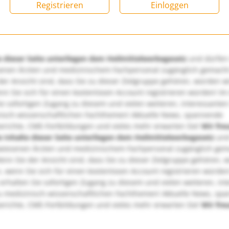
Registrieren
Einloggen
e dieser Seite unterliegen dem Heilmittelwerbegesetz
und dürfen
enen Ärzten und medizinischem Fachpersonal zugänglich gemach
er Ansicht sind, dass Sie zu dieser Zielgruppe gehören, würden w
nn Sie sich für einen kostenlosen Account registrieren würden! Im
ie sofortigen Zugang zu diesem und vielen weiteren, interessanten
nisch-wissenschaftlichen Fachthemen! Aktuelle News, spannende
richte, CME-Fortbildungen und vieles mehr erwarten Sie!
Wir fre
e Inhalte dieser Seite unterliegen dem Heilmittelwerbegesetz
und
wiesenen Ärzten und medizinischem Fachpersonal zugänglich ge
nn Sie der Ansicht sind, dass Sie zu dieser Zielgruppe gehören, 
, wenn Sie sich für einen kostenlosen Account registrieren würden
erhalten Sie sofortigen Zugang zu diesem und vielen weiteren, in
u medizinisch-wissenschaftlichen Fachthemen! Aktuelle News, sp
richte, CME-Fortbildungen und vieles mehr erwarten Sie!
Wir fre