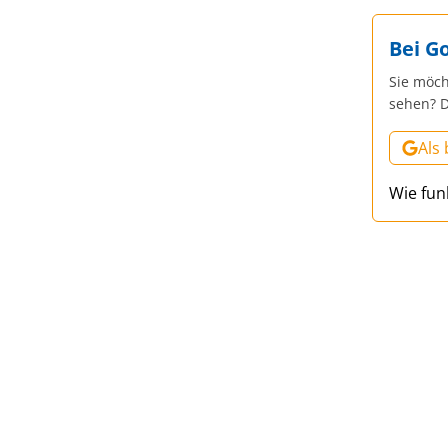
Bei G
Sie möch
sehen? D
Als
Wie fun