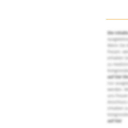
Die Inhalt
ausgewies
Wenn Sie d
freuen, we
erhalten S
zu medizi
Kongressbe
auf Sie!
Di
nur ausge
werden. We
uns freuen
Anschluss 
Inhalten z
Kongressbe
auf Sie!