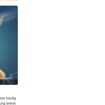
osa
häufig
ung bietet