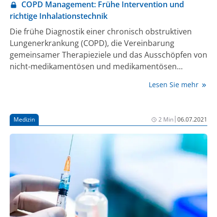
COPD Management: Frühe Intervention und
richtige Inhalationstechnik
Die frühe Diagnostik einer chronisch obstruktiven
Lungenerkrankung (COPD), die Vereinbarung
gemeinsamer Therapieziele und das Ausschöpfen von
nicht-medikamentösen und medikamentösen
Therapiemaßnahmen bilden die Grundlagen des
Lesen Sie mehr
COPD-Managements. Die Nationale
VersorgungsLeitlinie (NVL) COPD dient als
fachübergreifende systematische Entscheidungshilfe
|
Medizin
2 Min
06.07.2021
(1).