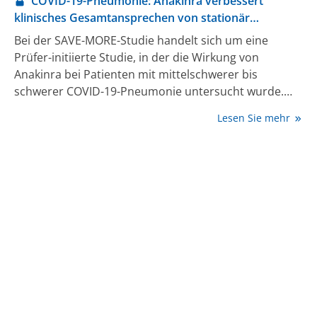
COVID-19-Pneumonie: Anakinra verbessert
klinisches Gesamtansprechen von stationär
behandelten Patienten
Bei der SAVE-MORE-Studie handelt sich um eine
Prüfer-initiierte Studie, in der die Wirkung von
Anakinra bei Patienten mit mittelschwerer bis
schwerer COVID-19-Pneumonie untersucht wurde.
Der frühe und gezielte Einsatz von Anakinra
Lesen Sie mehr
zusätzlich zur aktuellen Standardtherapie bei
stationär behandelten Patienten mit schlechter
Prognose reduzierte die Mortalität und/oder die
Entwicklung einer schweren Atemwegsinsuffizienz,
während er die Anzahl der Patienten, die symptomfrei
(d.h. ohne Anzeichen einer COVID-19-Infektion)
entlassen werden konnten, erhöhte.