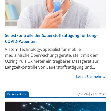
Selbstkontrolle der Sauerstoffsättigung für Long-
COVID-Patienten
Viatom Technology, Spezialist für mobile
medizinische Überwachungsgeräte, stellt mit dem
O2ring Puls Oximeter ein tragbares Messgerät zur
Langzeitkontrolle von Sauerstoffsättigung und
Pulsfrequenz für Long-COVID-Patienten vor. Über die
Lesen Sie mehr
angebundene VIHealth-App werden die
Gesundheitsdaten in Echtzeit abgespeichert und
können so auch mit behandelnden Ärzten zur
|
Patienteninfos
4 Min
21.06.2021
Bestimmung notwendiger
Rehabilitationsmaßnahmen geteilt werden.