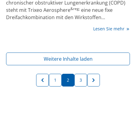
chronischer obstruktiver Lungenerkrankung (COPD)
&reg;
steht mit Trixeo Aerosphere
eine neue fixe
Dreifachkombination mit den Wirkstoffen
Formoterolfumarat (FF), Glycopyrronium (G) und
Lesen Sie mehr
Budesonid (B) zur Erhaltungstherapie zur Verfügung.
Mit der Triplettherapie wurde im Vergleich zur dualen
Kombinationstherapie LABA/LAMA das Risiko für
mittelschwere bzw. schwere Exazerbationen um bis
Weitere Inhalte laden
zu 50% gesenkt.
1
2
3