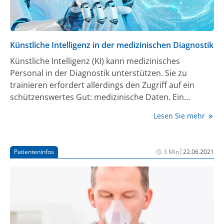
Künstliche Intelligenz in der medizinischen Diagnostik
Künstliche Intelligenz (KI) kann medizinisches
Personal in der Diagnostik unterstützen. Sie zu
trainieren erfordert allerdings den Zugriff auf ein
schützenswertes Gut: medizinische Daten. Ein
Forschungsteam der Technischen Universität
Lesen Sie mehr
München (TUM) hat eine Technik entwickelt, die die
Privatsphäre der Patientinnen und Patienten beim
Trainieren der Algorithmen schützt. Anwendung
|
Patienteninfos
3 Min
22.06.2021
findet die Technik nun erstmals in einem Algorithmus,
der in Röntgenbildern Pneumonien erkennt.