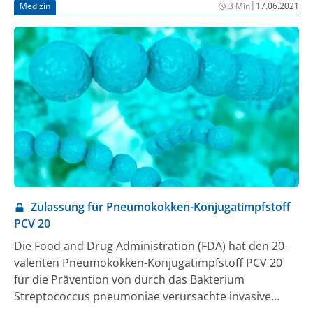
|
Medizin
3 Min
17.06.2021
nun erstmals in einem Algorithmus, der in
Röntgenbildern Pneumonien erkennt.
Zulassung für Pneumokokken-Konjugatimpfstoff
PCV 20
Die Food and Drug Administration (FDA) hat den 20-
valenten Pneumokokken-Konjugatimpfstoff PCV 20
für die Prävention von durch das Bakterium
Streptococcus pneumoniae verursachte invasive
Pneumokokken-Erkrankungen (IPD) und