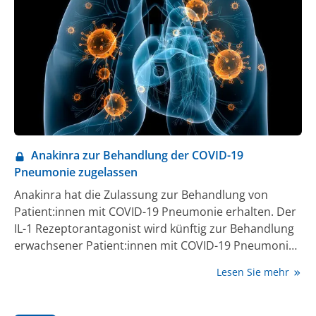
Anakinra zur Behandlung der COVID-19
Pneumonie zugelassen
Anakinra hat die Zulassung zur Behandlung von
Patient:innen mit COVID-19 Pneumonie erhalten. Der
IL-1 Rezeptorantagonist wird künftig zur Behandlung
erwachsener Patient:innen mit COVID-19 Pneumonie
eingesetzt, die eine Low- oder High-Flow-
Lesen Sie mehr
Sauerstoffzufuhr benötigen und ein Risiko für
schweres Lungenversagen (SRF) haben, das durch
suPAR-Spiegel (lösliche Form des Urokinase