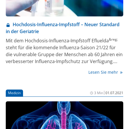
Hochdosis-Influenza-Impfstoff – Neuer Standard
in der Geriatrie
&reg;
Mit dem Hochdosis-Influenza-Impfstoff Efluelda
steht für die kommende Influenza-Saison 21/22 für
die vulnerable Gruppe der Menschen ab 60 Jahren ein
verbesserter Influenza-Impfschutz zur Verfügung.
&reg;
Efluelda
enthält die 4-fache Antigenmenge des
Lesen Sie mehr
standardisierten Influenza-Impfstoffs, wodurch eine
bessere Immunantwort und damit ein besserer
Impfschutz möglich ist.
|
Medizin
3 Min
01.07.2021