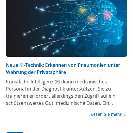
Neue KI-Technik: Erkennen von Pneumonien unter
Wahrung der Privatsphäre
Künstliche Intelligenz (KI) kann medizinisches
Personal in der Diagnostik unterstützen. Sie zu
trainieren erfordert allerdings den Zugriff auf ein
schützenswertes Gut: medizinische Daten. Ein
Forschungsteam der Technischen Universität
Lesen Sie mehr
München (TUM) hat eine Technik entwickelt, die die
Privatsphäre der Patienten beim Trainieren der
Algorithmen schützt. Anwendung findet die Technik