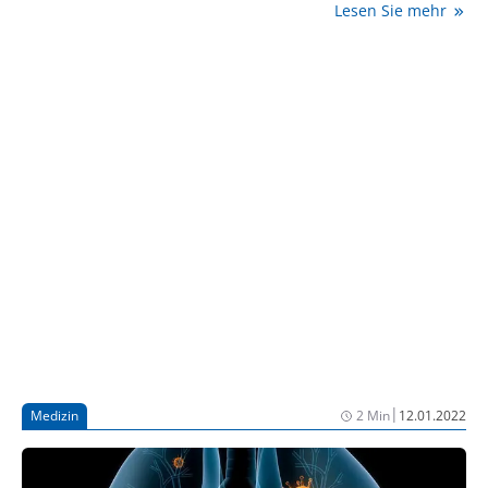
Lesen Sie mehr
durch Streptococcus pneumoniae verursacht
werden. Die Zulassung erlaubt den Vertrieb in allen
27 Mitgliedstaaten der Europäischen Union (EU)
sowie in Island, Norwegen und Liechtenstein. Die
Gabe des Impfstoffs in der EU sollte gemäß der
offiziellen Impfempfehlungen erfolgen.
|
Medizin
2 Min
12.01.2022