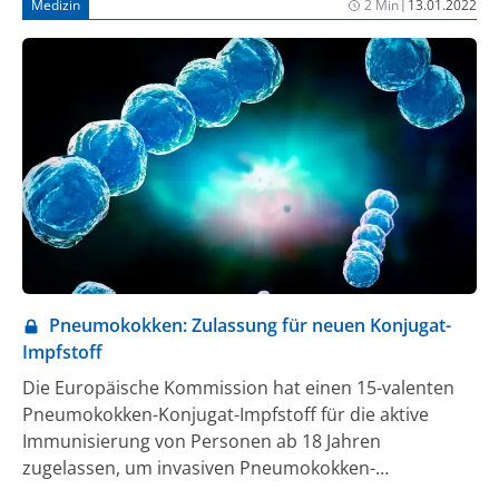
|
Medizin
2 Min
13.01.2022
Substanz, die entzündungsfördernde microRNA
blockiert. Der Ansatz ist unabhängig davon, welche
Virusvariante die Schäden verursacht.
Pneumokokken: Zulassung für neuen Konjugat-
Impfstoff
Die Europäische Kommission hat einen 15-valenten
Pneumokokken-Konjugat-Impfstoff für die aktive
Immunisierung von Personen ab 18 Jahren
zugelassen, um invasiven Pneumokokken-
Erkrankungen und Pneumonien vorzubeugen, die