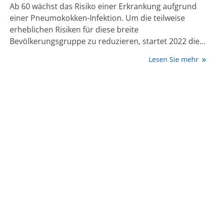
Ab 60 wächst das Risiko einer Erkrankung aufgrund
einer Pneumokokken-Infektion. Um die teilweise
erheblichen Risiken für diese breite
Bevölkerungsgruppe zu reduzieren, startet 2022 die
Kampagne „Gegen Pneumokokken Impfen 60+“, um
Lesen Sie mehr
diese Altersgruppe zu sensibilisieren und zur
Pneumokokken-Impfung zu motivieren.