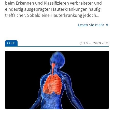
beim Erkennen und Klassifizieren verbreiteter und
eindeutig ausgeprägter Hauterkrankungen häufig
treffsicher. Sobald eine Hauterkrankung jedoch
seltener oder aber in ungewöhnlichen
Lesen Sie mehr
Konstellationen auftritt, ist die KI der menschlichen
Schwarmintelligenz (Mehrheitsvotum einer Gruppe
von Dermatologinnen und Dermatologen) und auch
|
COPD
3 Min
29.09.2021
den Ergebnissen einzelner Ärztinnen und Ärzte
unterlegen. Das zeigt eine aktuell in der
Fachzeitschrift JDDG veröffentlichte Studie. Die
Deutsche Dermatologische Gesellschaft (DDG) sieht
große Potenziale und Entlastungsmöglichkeiten
durch KI-Systeme, betont aber die Notwendigkeit, das
Training der Systeme zu verbessern.