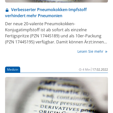
Verbesserter Pneumokokken-Impfstoff
verhindert mehr Pneumonien
Der neue 20-valente Pneumokokken-
Konjugatimpfstoff ist ab sofort als einzelne
Fertigspritze (PZN 17445189) und als 10er-Packung
(PZN 17445195) verfügbar. Damit können Ärzt:innen
jetzt auf einen Impfstoff zurückgreifen, der mit 20
Lesen Sie mehr
Serotypen die breiteste Abdeckung unter den bislang
verfügbaren Pneumokokken-Konjugatimpfstoffen
ermöglicht.
|
Medizin
4 Min
17.02.2022