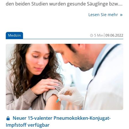
den beiden Studien wurden gesunde Säuglinge bzw.
Kleinkinder mit einem 15-valenten Pneumokokken-
Lesen Sie mehr
Konjugat-Impfstoff nach einem 2+1-Impfschema
geimpft, wobei 2 Impfstoffdosen im Säuglingsalter
und eine Impfstoffdosis im Kleinkindalter appliziert
|
Medizin
5 Min
09.06.2022
wurden. Die Daten zu den beiden Studien PNEU-PED-
EU-1 (V114-025) und PNEU-PED-EU-2 (V114-026)
wurden auf der 40. Jahrestagung der European
Society for Paediatric Infectious Diseases (ESPID)
vorgestellt.
Neuer 15-valenter Pneumokokken-Konjugat-
Impfstoff verfügbar