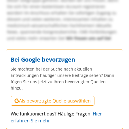
dieser Zielgruppe gehören, würden wir uns freuen, wenn
Sie sich für einen kostenlosen Account registrieren
würden! Im Anschluss erhalten Sie sofortigen Zugang zu
diesem und vielen weiteren, interessanten Inhalten zu
medizinisch-wissenschaftlichen Fachthemen! Aktuelle
News, spannende Kongressberichte, CME-Fortbildungen
und vieles mehr erwarten Sie!
Wir freuen uns auf Sie!
Bei Google bevorzugen
Sie möchten bei der Suche nach aktuellen
Entwicklungen häufiger unsere Beiträge sehen? Dann
fügen Sie uns jetzt zu Ihren bevorzugten Quellen
hinzu.
Als bevorzugte Quelle auswählen
Wie funktioniert das? Häufige Fragen:
Hier
erfahren Sie mehr