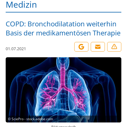
Medizin
COPD: Bronchodilatation weiterhin
Basis der medikamentösen Therapie
01.07.2021
©
SciePro - stock.adobe.com
Bildunterschrift