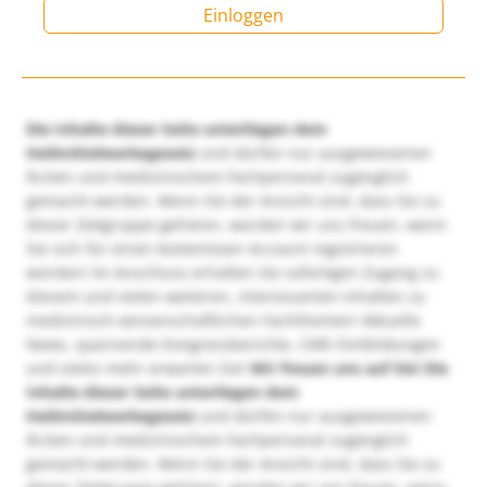
Einloggen
Die Inhalte dieser Seite unterliegen dem
Heilmittelwerbegesetz
und dürfen nur ausgewiesenen
Ärzten und medizinischem Fachpersonal zugänglich
gemacht werden. Wenn Sie der Ansicht sind, dass Sie zu
dieser Zielgruppe gehören, würden wir uns freuen, wenn
Sie sich für einen kostenlosen Account registrieren
würden! Im Anschluss erhalten Sie sofortigen Zugang zu
diesem und vielen weiteren, interessanten Inhalten zu
medizinisch-wissenschaftlichen Fachthemen! Aktuelle
News, spannende Kongressberichte, CME-Fortbildungen
und vieles mehr erwarten Sie!
Wir freuen uns auf Sie!
Die
Inhalte dieser Seite unterliegen dem
Heilmittelwerbegesetz
und dürfen nur ausgewiesenen
Ärzten und medizinischem Fachpersonal zugänglich
gemacht werden. Wenn Sie der Ansicht sind, dass Sie zu