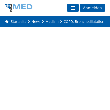
Anmelden
Startseite
News
Medizin
COPD: Bronchodilatation we