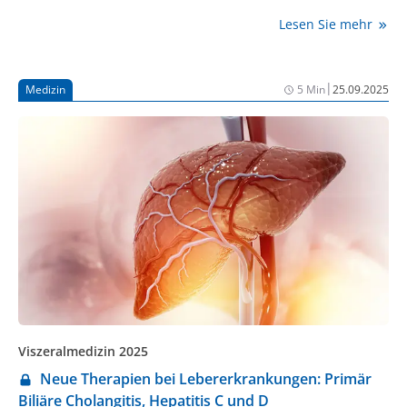
wie möglich hinauszuzögern. Mit neuen
Lesen Sie mehr
Kombinationstherapien kann dies gelingen.
|
Medizin
5 Min
25.09.2025
Viszeralmedizin 2025
Neue Therapien bei Lebererkrankungen: Primär
Biliäre Cholangitis, Hepatitis C und D