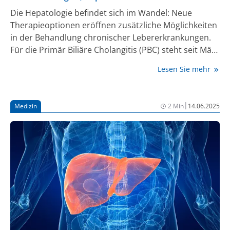
Die Hepatologie befindet sich im Wandel: Neue
Therapieoptionen eröffnen zusätzliche Möglichkeiten
in der Behandlung chronischer Lebererkrankungen.
Für die Primär Biliäre Cholangitis (PBC) steht seit März
2025 mit Seladelpar eine neue Therapieoption in der
Lesen Sie mehr
Zweitlinientherapie zur Verfügung. Sechs Monate
nach der Markteinführung zeigen sich im
hepatologischen Praxisalltag erste positive
|
Medizin
2 Min
14.06.2025
Erfahrungen. Bei Hepatitis C und Hepatitis D stellt
sich weiterhin die Herausforderung, wie Patient:innen
mit einer chronischen Hepatitis-C-Virus (HCV)-
Infektion oder Hepatitis-D-Virus (HDV)-Infektion
besser identifiziert und diagnostiziert werden
können. Auf einer Pressekonferenz im Rahmen des
Kongresses Viszeralmedizin 2025 in Leipzig standen
diese und weitere Themen zur Behandlung von
Menschen mit Lebererkrankungen im Fokus.