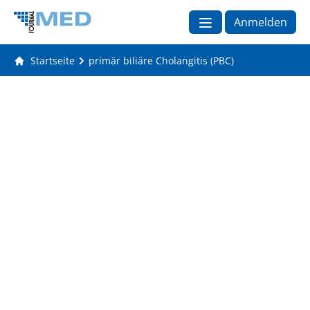
Anmelden
Startseite
primär biliäre Cholangitis (PBC)