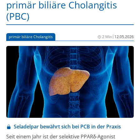
primär biliäre Cholangitis
(PBC)
|
primär biliäre Cholangitis
2 Min
12.05.2026
Seladelpar bewährt sich bei PCB in der Praxis
Seit einem Jahr ist der selektive PPARδ-Agonist