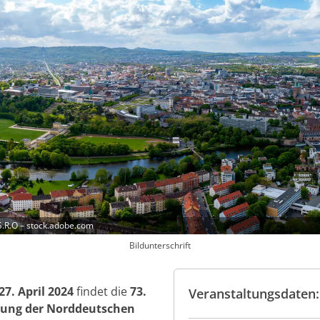
.R.O – stock.adobe.com
Bildunterschrift
27. April 2024
findet die
73.
Veranstaltungsdaten:
gung der Norddeutschen