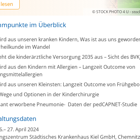
 lesen
© STOCK PHOTO 4 U - stoc
mpunkte im Überblick
ird aus unseren kranken Kindern, Was ist aus uns geworde
rheilkunde im Wandel
eht die kinderärztliche Versorgung 2035 aus – Sicht des BVKJ
rd aus den Kindern mit Allergien – Langzeit Outcome von
gsmittelallergien
ird aus unseren Kleinsten: Langzeit Outcome von Frühgeb
Wege und Optionen in der Kinderchirurgie
ant erworbene Pneumonie- Daten der pedCAPNET-Studie
altungsdaten
.– 27. April 2024
ngszentrum Städtisches Krankenhaus Kiel GmbH, Chemnitz