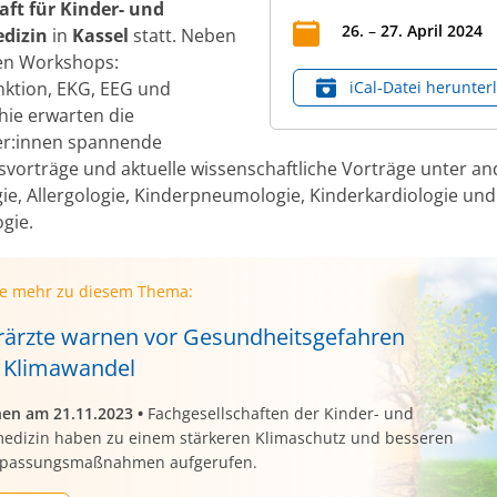
aft für Kinder- und
26
.
–
27
.
April
2024
dizin
in
Kassel
statt. Neben
en Workshops:
ktion, EKG, EEG und
iCal‑Datei herunter
ie erwarten die
er:innen spannende
svorträge und aktuelle wissenschaftliche Vorträge unter a
gie, Allergologie, Kinderpneumologie, Kinderkardiologie und
gie.
ie mehr zu diesem Thema:
rärzte warnen vor Gesundheitsgefahren
 Klimawandel
nen am 21.11.2023
•
Fachgesellschaften der Kinder- und
edizin haben zu einem stärkeren Klimaschutz und besseren
passungsmaßnahmen aufgerufen.