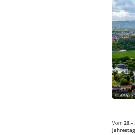
©
GDMpro S
Vom
26.– 
Jahresta