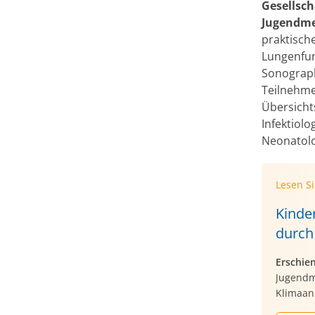
Gesellsch
Jugendme
praktisch
Lungenfun
Sonograph
Teilnehm
Übersicht
Infektiolo
Neonatolo
Lesen S
Kinde
durch
Erschie
Jugendm
Klimaan