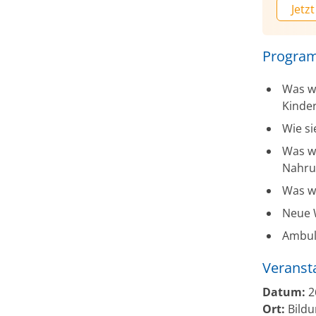
Jetzt
Program
Was w
Kinde
Wie si
Was wi
Nahrun
Was w
Neue 
Ambul
Veranst
Datum:
26
Ort:
Bildu