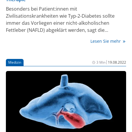
Besonders bei Patient:innen mit
Zivilisationskrankheiten wie Typ-2-Diabetes sollte
immer das Vorliegen einer nicht-alkoholischen
Fettleber (NAFLD) abgeklärt werden, sagt die
Deutsche Gesellschaft für Endokrinologie e.V. (DGE).
Lesen Sie mehr
Unbehandelt könne eine NAFLD über Entzündung
und bindegewebigen Umbau zu einer Zirrhose und
schließlich zum Versagen des wichtigen
|
Medizin
3 Min
19.08.2022
Stoffwechselorgans führen. Zu der Gruppe mit
hohem Risiko für eine NAFLD gehören nicht nur
Menschen mit Diabetes mellitus Typ 2, sondern auch
Adipositas, arterieller Hypertonie,
Fettstoffwechselstörungen oder metabolischem
Syndrom. Weniger bekannt ist, dass auch typische
endokrinologische Erkrankungen wie Polyzystisches
Ovarialsyndrom (PCOS), Cushing-Syndrom und
Akromegalie Risikofaktoren darstellen. All diese
Gesundheitsstörungen werden von