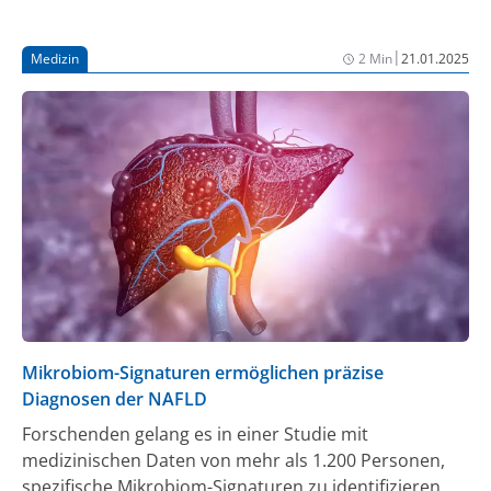
Metabolischer Dysfunktion-assoziierter
Steatohepatitis (MASH) und mittelschwerer bis
|
Medizin
2 Min
21.01.2025
fortgeschrittener Leberfibrose eingesetzt werden.
Eine Entscheidung der Europäischen Kommission
über die Zulassung wird im August 2025 erwartet.
Mikrobiom-Signaturen ermöglichen präzise
Diagnosen der NAFLD
Forschenden gelang es in einer Studie mit
medizinischen Daten von mehr als 1.200 Personen,
spezifische Mikrobiom-Signaturen zu identifizieren,