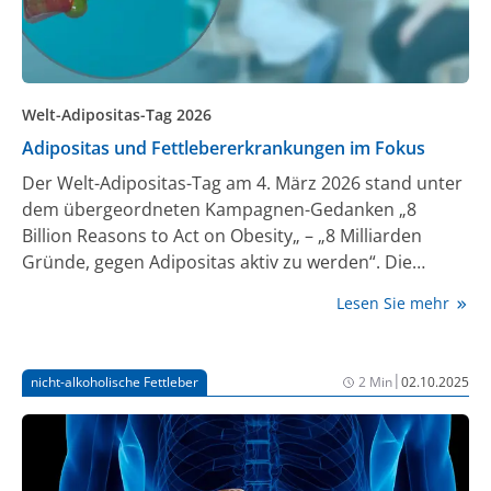
Welt-Adipositas-Tag 2026
Adipositas und Fettlebererkrankungen im Fokus
Der Welt-Adipositas-Tag am 4. März 2026 stand unter
dem übergeordneten Kampagnen-Gedanken „8
Billion Reasons to Act on Obesity„ – „8 Milliarden
Gründe, gegen Adipositas aktiv zu werden“. Die
Kampagne macht deutlich, dass uns Adipositas alle
Lesen Sie mehr
betrifft und ihre Prävention und Behandlung ist eine
gemeinsame gesellschaftliche Aufgabe. Mehr als eine
Milliarde Menschen weltweit leben bereits heute mit
|
nicht-alkoholische Fettleber
2 Min
02.10.2025
Adipositas. Auch in Deutschland sind immer mehr
Erwachsene und Kinder stark übergewichtig – mit
weiter steigender Tendenz. Anlässlich des
Aktionstages weist die Deutsche Leberstiftung