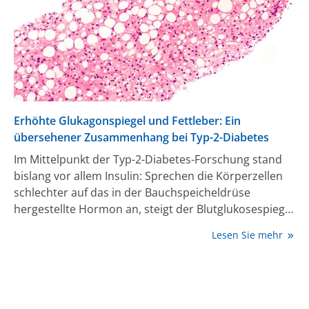
Erhöhte Glukagonspiegel und Fettleber: Ein
übersehener Zusammenhang bei Typ-2-Diabetes
Im Mittelpunkt der Typ-2-Diabetes-Forschung stand
bislang vor allem Insulin: Sprechen die Körperzellen
schlechter auf das in der Bauchspeicheldrüse
hergestellte Hormon an, steigt der Blutglukosespiegel
langfristig an. Eine aktuelle Studie des Deutschen
Lesen Sie mehr
Diabetes-Zentrums zeigt, dass auch das Hormon
Glukagon bereits früh erhöht ist. Die Forschenden
konnten nachweisen, dass ein erhöhter
Glukagonspiegel mit einer metabolischen
Dysfunktion-assoziierten steatotischen