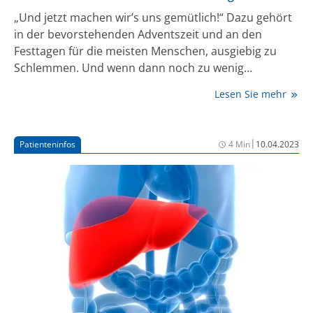
„Und jetzt machen wir’s uns gemütlich!“ Dazu gehört
in der bevorstehenden Adventszeit und an den
Festtagen für die meisten Menschen, ausgiebig zu
Schlemmen. Und wenn dann noch zu wenig
Bewegung dazu kommt, wird es für die Leber
Lesen Sie mehr
ungemütlich. Wie die kommenden Wochen auch ohne
Gewichtszunahme und negative Auswirkungen auf die
Lebergesundheit genossen werden können, erklärt
|
Patienteninfos
4 Min
10.04.2023
die Deutsche Leberstiftung.