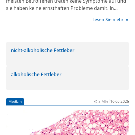
meisten Betroffenen treten keine Symptome auf und
sie haben keine ernsthaften Probleme damit. In
einigen Fällen kann zu viel Fett in der Leber jedoch zu
Lesen Sie mehr
Leberschäden führen. Die Zahl der Menschen mit der
Diagnose Fettleber steigt alarmierend an. Die gute
Nachricht ist, dass man einer Fettleber z.B. mit der
richtigen Ernährung vorbeugen oder sie sogar
nicht-alkoholische Fettleber
rückgängig machen kann.
alkoholische Fettleber
|
Medizin
3 Min
10.05.2026