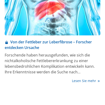
schwerwiegender Krankheiten verantwortlich sein
können. Die bisher im Koalitionsvertrag
vorgesehenen Präventionsmaßnahmen wie etwa
weiterhin eine lediglich freiwillige
Lebensmittelkennzeichnung reichten dafür nicht aus.
Von der Fettleber zur Leberfibrose – Forscher
entdecken Ursache
Forschende haben herausgefunden, wie sich die
nichtalkoholische Fettlebererkrankung zu einer
lebensbedrohlichen Komplikation entwickeln kann.
Ihre Erkenntnisse werden die Suche nach
Therapiemöglichkeiten beschleunigen. Die Studie
Lesen Sie mehr
wurde vom Helmholtz Zentrum München in
Zusammenarbeit mit dem Universitätsklinikum
Heidelberg und dem Deutschen Zentrum für
Diabetesforschung geleitet.