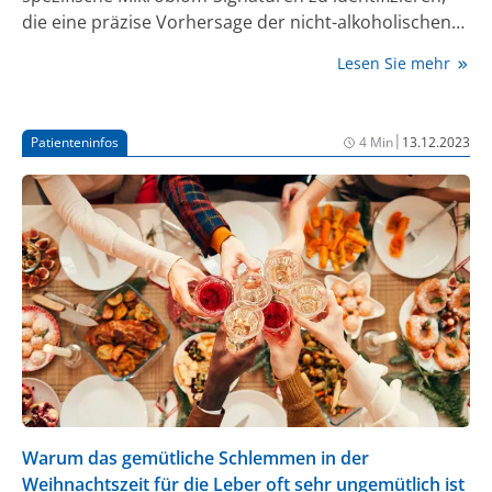
die eine präzise Vorhersage der nicht-alkoholischen
Fettlebererkrankung (NAFLD) ermöglichen. Die
Lesen Sie mehr
Probanden litten an verschiedenen
Stoffwechselkrankheiten wie Fettleibigkeit, Typ-2-
Diabetes, Bluthochdruck und Atherosklerose, die alle
|
Patienteninfos
4 Min
13.12.2023
als typische Begleiterkrankungen einer NAFLD gelten.
Warum das gemütliche Schlemmen in der
Weihnachtszeit für die Leber oft sehr ungemütlich ist