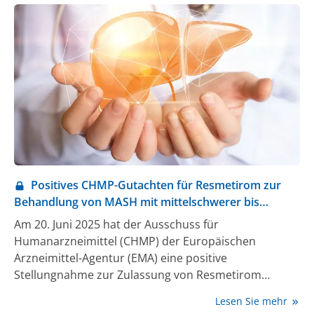
Dysfunktion-assoziierter Steatohepatitis) und
fortgeschrittener Leberfibrose zur Verfügung.
Positives CHMP-Gutachten für Resmetirom zur
Behandlung von MASH mit mittelschwerer bis
fortgeschrittener Leberfibrose
Am 20. Juni 2025 hat der Ausschuss für
Humanarzneimittel (CHMP) der Europäischen
Arzneimittel-Agentur (EMA) eine positive
Stellungnahme zur Zulassung von Resmetirom
abgegeben. Der Wirkstoff soll zur Behandlung von
Lesen Sie mehr
erwachsenen Patient:innen mit nicht-zirrhotischer