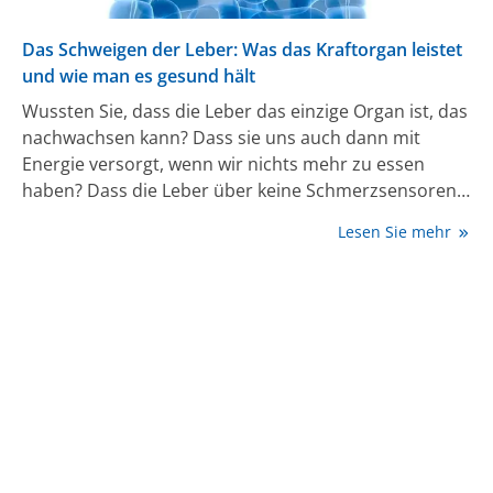
Das Schweigen der Leber: Was das Kraftorgan leistet
und wie man es gesund hält
Wussten Sie, dass die Leber das einzige Organ ist, das
nachwachsen kann? Dass sie uns auch dann mit
Energie versorgt, wenn wir nichts mehr zu essen
haben? Dass die Leber über keine Schmerzsensoren
verfügt und deshalb still leidet, wenn man sie nicht
Lesen Sie mehr
gut behandelt? Die Leber ist eines der wichtigsten
Organe unseres Körpers, denn ihre Fähigkeiten retten
uns jeden Tag das Leben. Doch was wissen wir über
sie? Meist relativ wenig. Professor Ansgar Lohse ist
Leberexperte und Klinikdirektor am
Universitätsklinikum in Hamburg-Eppendorf.
Gemeinsam mit dem Journalisten Ulf Goettges hat er
das Buch „Das Schweigen der Leber“ veröffentlicht, in
dem die beiden über die faszinierenden Fähigkeiten
der Leber informieren. Der Bestseller ist nun in der