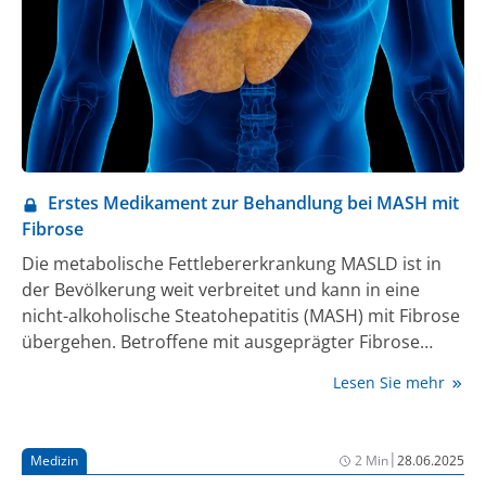
insbesondere auf die enge Verbindung zwischen
Adipositas und Fettlebererkrankungen hin.
Erstes Medikament zur Behandlung bei MASH mit
Fibrose
Die metabolische Fettlebererkrankung MASLD ist in
der Bevölkerung weit verbreitet und kann in eine
nicht-alkoholische Steatohepatitis (MASH) mit Fibrose
übergehen. Betroffene mit ausgeprägter Fibrose
(Stadien F2 und F3) haben ein 10- bis 17-fach höheres
Lesen Sie mehr
Risiko für leberassoziierte Mortalität im Vergleich zu
Patient:innen ohne Fibrose [1]. Mit Resmetirom steht
in Deutschland jetzt eine leberspezifische Therapie
|
Medizin
2 Min
28.06.2025
für Patient:innen mit MASH (Metabolische