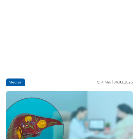
Lebererkrankung (MASLD), umgangssprachlich
Fettlebererkrankung, in Zusammenhang steht –
einem engen Begleiter von Typ-2-Diabetes. Die
Befunde werfen neue Fragen auf, die für die
Entwicklung zukünftiger Therapien relevant sein
könnten.
|
Medizin
4 Min
04.03.2026