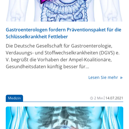
Gastroenterologen fordern Präventionspaket für die
Schlüsselkrankheit Fettleber
Die Deutsche Gesellschaft für Gastroenterologie,
Verdauungs- und Stoffwechselkrankheiten (DGVS) e.
V. begrüßt die Vorhaben der Ampel-Koalitionäre,
Gesundheitsdaten künftig besser für
wissenschaftliche Zwecke nutzbar zu machen und die
Lesen Sie mehr
Primär- und Sekundärprävention zu stärken. Sie
fordert die künftige Bundesregierung und ihren
Gesundheitsminister Professor Dr. Karl Lauterbach
|
Medizin
2 Min
14.07.2021
auf, im Rahmen des geplanten Nationalen
Präventionsplans insbesondere chronische
Krankheiten wie die Fettleber und andere
Erkrankungen des Verdauungstraktes stärker als
bislang zu berücksichtigen, weil sie für eine Vielzahl