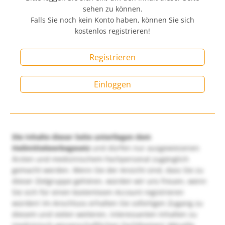
sehen zu können.
Falls Sie noch kein Konto haben, können Sie sich
kostenlos registrieren!
Registrieren
Einloggen
Die Inhalte dieser Seite unterliegen dem
Heilmittelwerbegesetz
und dürfen nur ausgewiesenen
Ärzten und medizinischem Fachpersonal zugänglich
gemacht werden. Wenn Sie der Ansicht sind, dass Sie zu
dieser Zielgruppe gehören, würden wir uns freuen, wenn
Sie sich für einen kostenlosen Account registrieren
würden! Im Anschluss erhalten Sie sofortigen Zugang zu
diesem und vielen weiteren, interessanten Inhalten zu