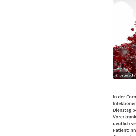
©
peterschr
In der Cor
Infektione
Dienstag b
Vorerkrank
deutlich ve
Patient:in