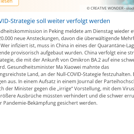
 lesen
© CREATIVE WONDER - stoc
ID-Strategie soll weiter verfolgt werden
dheitskommission in Peking meldete am Dienstag wieder 
20.000 neue Ansteckungen, davon die überwältigende Mehrh
Wer infiziert ist, muss in China in eines der Quarantäne-Lage
nde provisorisch aufgebaut wurden. China verfolgt eine str
ategie, die mit der Ankunft von Omikron BA.2 auf eine schw
wird. Gesundheitsminister Ma Xiaowei mahnte das
ngsreichste Land, an der Null-COVID-Stategie festzuhalten. 
en aus. In einem Aufsatz in einem Journal der Parteihochsc
h der Minister gegen die „irrige“ Vorstellung, mit dem Viru
rößere Ausbrüche müssten verhindert und die schwer err
er Pandemie-Bekämpfung gesichert werden.