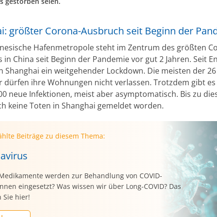
s gestorben seien.
i: größter Corona-Ausbruch seit Beginn der Pan
inesische Hafenmetropole steht im Zentrum des größten C
 in China seit Beginn der Pandemie vor gut 2 Jahren. Seit 
in Shanghai ein weitgehender Lockdown. Die meisten der 26
 dürfen ihre Wohnungen nicht verlassen. Trotzdem gibt es 
00 neue Infektionen, meist aber asymptomatisch. Bis zu di
h keine Toten in Shanghai gemeldet worden.
hlte Beiträge zu diesem Thema:
avirus
Medikamente werden zur Behandlung von COVID-
:innen eingesetzt? Was wissen wir über Long-COVID? Das
 Sie hier!