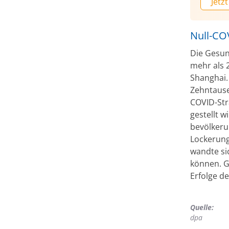
Jetzt
Null-COV
Die Gesun
mehr als 
Shanghai. 
Zehntause
COVID-Str
gestellt 
bevölkeru
Lockerung
wandte sic
können. G
Erfolge d
Quelle:
dpa