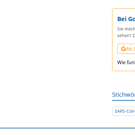
Bei G
Sie möch
sehen? D
Als
Wie fun
Stichwö
SARS-CoV