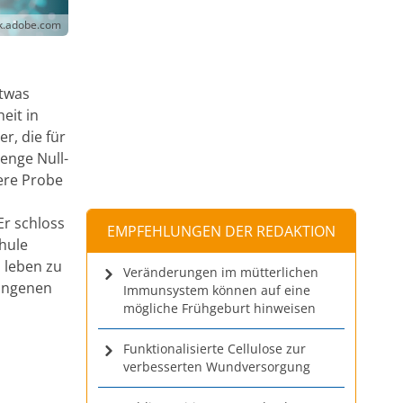
k.adobe.com
etwas
eit in
r, die für
enge Null-
ere Probe
Er schloss
EMPFEHLUNGEN DER REDAKTION
hule
s leben zu
Veränderungen im mütterlichen
ungenen
Immunsystem können auf eine
mögliche Frühgeburt hinweisen
Funktionalisierte Cellulose zur
verbesserten Wundversorgung