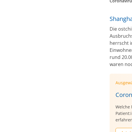
Coronaviru
Shangha
Die ostch
Ausbruchs
herrscht 
Einwohner
rund 20.0
waren noc
Ausgewä
Coron
Welche 
Patient
erfahren