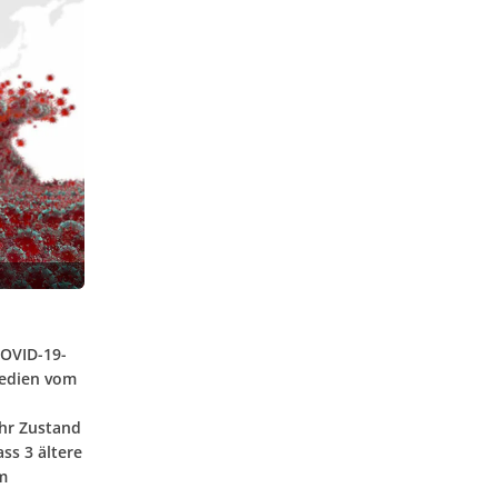
COVID-19-
medien vom
hr Zustand
ss 3 ältere
m