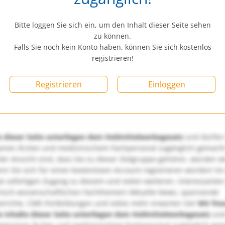
Bitte loggen Sie sich ein, um den Inhalt dieser Seite sehen
zu können.
Falls Sie noch kein Konto haben, können Sie sich kostenlos
registrieren!
Registrieren
Einloggen
e dieser Seite unterliegen dem Heilmittelwerbegesetz
und dürfen
enen Ärzten und medizinischem Fachpersonal zugänglich gemach
er Ansicht sind, dass Sie zu dieser Zielgruppe gehören, würden w
nn Sie sich für einen kostenlosen Account registrieren würden! Im
ie sofortigen Zugang zu diesem und vielen weiteren, interessanten
nisch-wissenschaftlichen Fachthemen! Aktuelle News, spannende
richte, CME-Fortbildungen und vieles mehr erwarten Sie!
Wir fre
e Inhalte dieser Seite unterliegen dem Heilmittelwerbegesetz
und