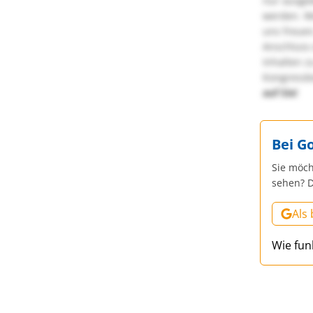
nur ausge
werden. We
uns freuen
Anschluss 
Inhalten z
Kongressbe
auf Sie!
Bei G
Sie möch
sehen? D
Als
Wie fun