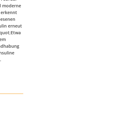
nd moderne
 erkennt
iesenen
lin erneut
&quot;Etwa
dem
andhabung
nsuline
.