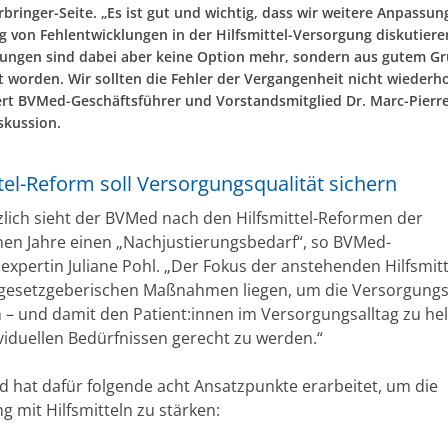
bringer-Seite. „Es ist gut und wichtig, dass wir weitere Anpassun
 von Fehlentwicklungen in der Hilfsmittel-Versorgung diskutiere
ungen sind dabei aber keine Option mehr, sondern aus gutem G
t worden. Wir sollten die Fehler der Vergangenheit nicht wiederho
t BVMed-Geschäftsführer und Vorstandsmitglied Dr. Marc-Pierre
skussion.
tel-Reform soll Versorgungsqualität sichern
lich sieht der BVMed nach den Hilfsmittel-Reformen der
en Jahre einen „Nachjustierungsbedarf“, so BVMed-
lexpertin Juliane Pohl. „Der Fokus der anstehenden Hilfsmit
f gesetzgeberischen Maßnahmen liegen, um die Versorgungs
n – und damit den Patient:innen im Versorgungsalltag zu he
ividuellen Bedürfnissen gerecht zu werden.“
 hat dafür folgende acht Ansatzpunkte erarbeitet, um die
 mit Hilfsmitteln zu stärken: