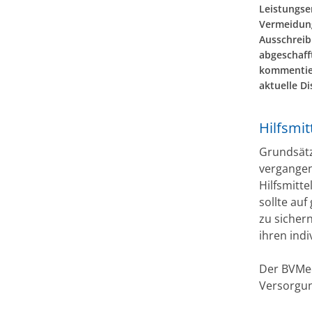
Leistungser
Vermeidung
Ausschreib
abgeschaff
kommentier
aktuelle Di
Hilfsmit
Grundsätz
vergangen
Hilfsmitte
sollte au
zu sicher
ihren ind
Der BVMed
Versorgung