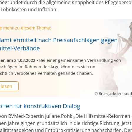
egründet durch die allgemeine Knappheit des Pflegeperso
 Lohnkosten und Inflation.
ie mehr zu diesem Thema:
llamt ermittelt nach Preisaufschlägen gegen
mittel-Verbände
nen am 24.03.2022
•
Bei einer gemeinsamen Verhandlung von
fschlägen im Rahmen der Arge könnte es sich um
echtlich verbotenes Verhalten gehandelt haben.
 lesen
© Brian Jackson – sto
ffen für konstruktiven Dialog
 von BVMed-Expertin Juliane Pohl: „Die Hilfsmittel-Reformen
en Jahre gingen grundsätzlich in die richtige Richtung. Jet
ualitätsaspekten und Entbürokratisierung nachschärfen. D