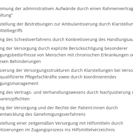
mmung der administrativen Aufwände durch einen Rahmenvertra
ltung“
stellung der Bestrebungen zur Ambulantisierung durch Klarstellu
ittelbegriffs
ng des Schiedsverfahrens durch Konkretisierung des Handlungsau
ng der Versorgung durch explizite Berücksichtigung besonderer
rgungsbedürfnisse von Menschen mit chronischen Erkrankungen o
exen Behinderungen
isierung der Versorgungsstrukturen durch Klarstellungen bei Vers
qualifizierte Pflegefachkräfte sowie durch koordinierendes
rgungsmanagement
ng des Vertrags- und Verhandlungswesens durch Nachjustierung 
arenzpflichten
ng der Versorgung und der Rechte der Patient:innen durch
rentwicklung des Genehmigungsverfahrens
stellung einer zeitgemäßen Versorgung mit Hilfsmitteln durch
tisierungen im Zugangsprozess ins Hilfsmittelverzeichnis