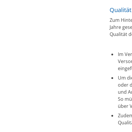
Qualität
Zum Hinte
Jahre ges
Qualität d
Im Ve
Versor
eingef
Um die
oder d
und Au
So müs
über 
Zudem 
Qualit