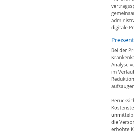
vertragss
gemeinsam
administra
digitale P
Preisent
Bei der P
Krankenka
Analyse v
im Verlau
Reduktion
aufsaugen
Berücksic
Kostenstei
unmittelba
die Verso
erhöhte K