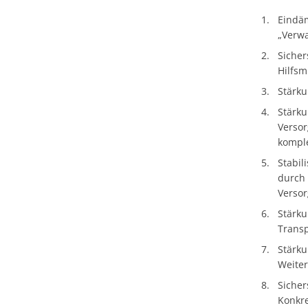
Eindä
„Verwa
Sicher
Hilfsm
Stärku
Stärku
Verso
kompl
Stabil
durch 
Verso
Stärku
Transp
Stärku
Weite
Sicher
Konkre