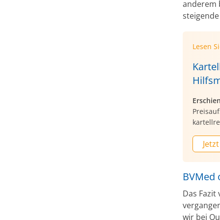
anderem b
steigende
Lesen S
Karte
Hilfs
Erschie
Preisau
kartellr
Jetzt
BVMed o
Das Fazit
vergangen
wir bei Q