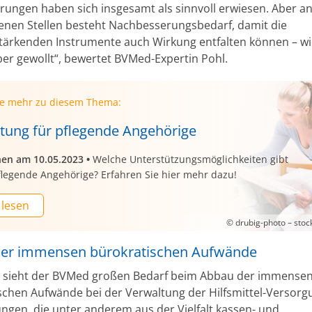
rungen haben sich insgesamt als sinnvoll erwiesen. Aber a
enen Stellen besteht Nachbesserungsbedarf, damit die
stärkenden Instrumente auch Wirkung entfalten können – w
er gewollt“, bewertet BVMed-Expertin Pohl.
ie mehr zu diesem Thema:
stung für pflegende Angehörige
nen am 10.05.2023
•
Welche Unterstützungsmöglichkeiten gibt
flegende Angehörige? Erfahren Sie hier mehr dazu!
 lesen
© drubig-photo – sto
er immensen bürokratischen Aufwände
h sieht der BVMed großen Bedarf beim Abbau der immense
schen Aufwände bei der Verwaltung der Hilfsmittel-Versor
ngen, die unter anderem aus der Vielfalt kassen- und