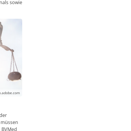
nals sowie
ck.adobe.com
 der
zt müssen
er BVMed