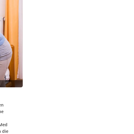
en
ne
VMed
h die