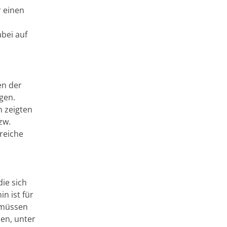
r einen
abei auf
en der
gen.
n zeigten
zw.
reiche
ie sich
n ist für
r müssen
en, unter