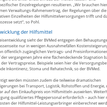
pezifischer Einzelregelungen resultieren. „Wir brauchen hie
en Verwaltungs-Rahmenvertrag, der Regelungen über die
tiven Einzelheiten der Hilfsmittelversorgungen trifft und d
rozesse setzt“, so Pohl.
wicklung der Hilfsmittel
reisentwicklung sieht der BVMed entgegen den Behauptung
ssenseite nur in wenigen Ausnahmefällen Kostensteigerun
on öffentlich zugänglichen Vertrags- und Preisinformatione
f der vergangenen Jahre eine flächendeckende Stagnation b
 der Vertragspreise. Beispiele seien hier die Versorgungsbe
de Inkontinenz, Stoma und Rehatechnik, so der BVMed.
htigt werden müssten zudem die teilweise dramatischen
gerungen bei Transport, Logistik, Rohstoffen und Energie, d
r auf den Einkaufspreis von Hilfsmitteln auswirken. Weiterhi
rgung qualifiziertes Pflegepersonal erforderlich – auch hie
osten der Hilfsmittel-Leistungserbringer einberechnet werd