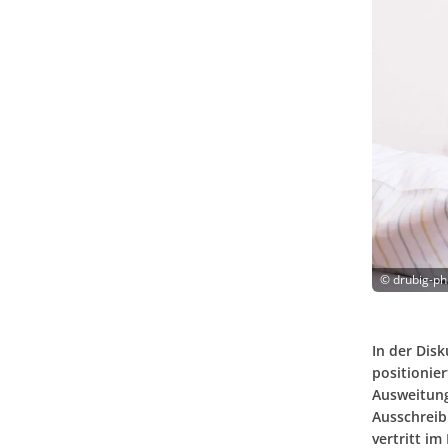
©
drubig-ph
In der Dis
positionie
Ausweitung
Ausschreib
vertritt im