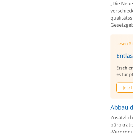
„Die Neue
verschied
qualitäts
Gesetzgeb
Lesen S
Entla
Erschie
es für p
Jetzt
Abbau d
Zusätzlic
bürokrati
-Verordnu