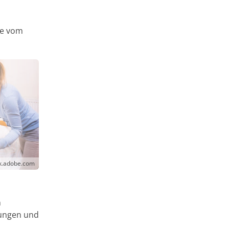
n
ie vom
ck.adobe.com
n
gungen und