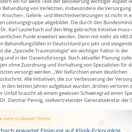
dern ein für weite Teile der Bevölkerung wichtiger Aspekt v
e Behandlung von Verletzten, insbesondere die Versorgung
 Knochen-, Gelenk- und Weichteilverletzungen ist nicht in e
hen Leistungsgruppe abgebildet. Die durch den Bundesminis
 Dr. Karl Lauterbach auf den Weg gebrachte Initiative muss 
entlichen Punkt erweitert werden. Denn mit mehr als 680.
en Behandlungsfällen in Deutschland pro Jahr und steigend
t die „Spezielle Traumatologie“ ein wichtiger Faktor in der
g und in der Daseinsfürsorge. Nach aktueller Planung sollen
gen ohne Zuordnung und Vorhaltung von Spezialisten für 
letzten versorgt werden. „Wir befürchten einen deutlichen
ückschritt. Alle Initiativen, die zur Verbesserung der Verso
n in den letzten Jahren aufgebaut wurden, drohen verloren 
r Unfall braucht ab einem gewissen Schweregrad einen Spez
. Dr. Dietmar Pennig, stellvertretender Generalsekretär der
ie mehr zu diesem Thema:
rbach erwartet Einigung auf Klinik-Eckpunkte