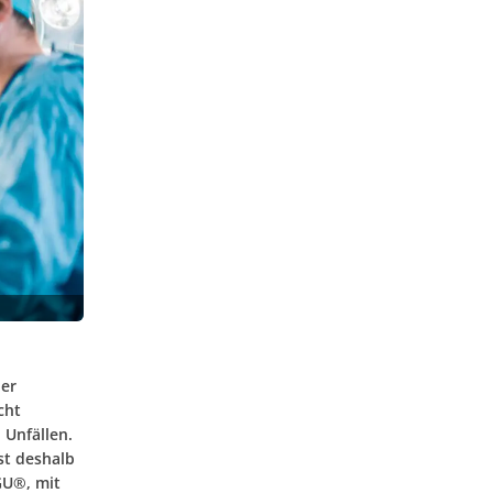
der
cht
 Unfällen.
st deshalb
GU®, mit