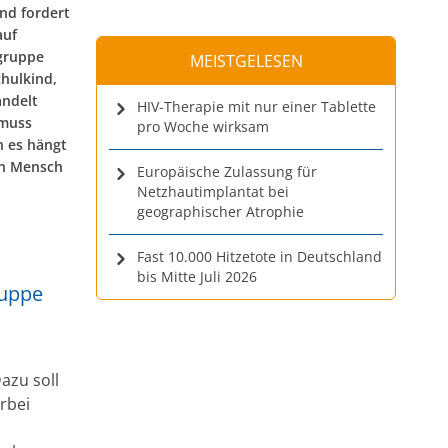
und fordert
auf
sgruppe
MEISTGELESEN
chulkind,
andelt
HIV-Therapie mit nur einer Tablette
 muss
pro Woche wirksam
n es hängt
in Mensch
Europäische Zulassung für
Netzhautimplantat bei
geographischer Atrophie
Fast 10.000 Hitzetote in Deutschland
bis Mitte Juli 2026
ruppe
azu soll
rbei