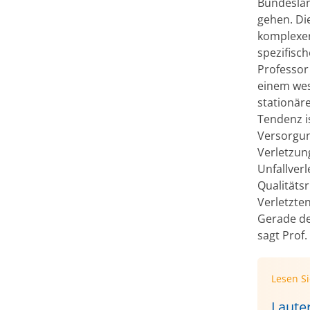
Bundeslän
gehen. Di
komplexer
spezifisc
Professor
einem wes
stationär
Tendenz is
Versorgun
Verletzun
Unfallver
Qualitätsr
Verletzte
Gerade de
sagt Prof
Lesen S
Laute