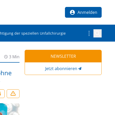
Anmelden
igung der speziellen Unfallchirurgie
NEWSLETTER
3 Min
Jetzt abonnieren
ohne
e