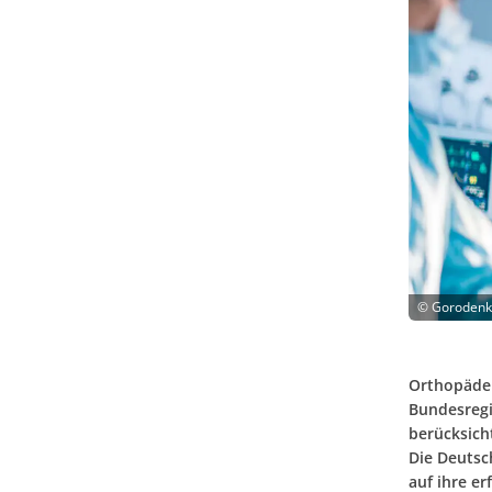
©
Gorodenko
Orthopäden
Bundesregi
berücksich
Die Deutsc
auf ihre e