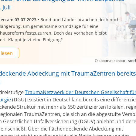
 Juli
nen am 03.07.2023
•
Bund und Länder brauchen doch noch
rlängerung, um gemeinsame Grundzüge für eine
hausreform festzuzurren. Doch das Vorhaben bleibt
ert. Klappt jetzt eine Einigung?
 lesen
© spotmatikphoto - sto
deckende Abdeckung mit TraumaZentren bereits
t
dreistufige
TraumaNetzwerk der Deutschen Gesellschaft fü
urgie
(DGU) existiert in Deutschland bereits eine differenzie
kende Struktur mit mehr als 650 zertifizierten lokalen, reg
egionalen TraumaZentren, die sich an die abgestufte Vers
 Gesetzlichen Unfallversicherung (DGUV) anlehnt und der
einschließt. Über die flächendeckende Abdeckung mit
tren ist nicht nur die individuelle Notfallversorgung der