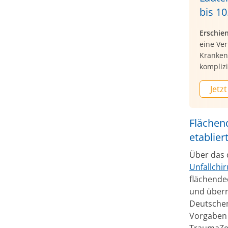
bis 10.
Erschie
eine Ve
Kranken
komplizi
Jetzt
Flächen
etablier
Über das 
Unfallchir
flächendec
und überr
Deutschen
Vorgaben 
TraumaZen