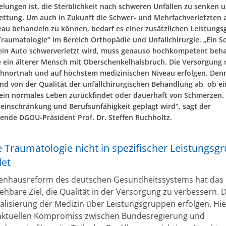
elungen ist, die Sterblichkeit nach schweren Unfällen zu senken 
ettung. Um auch in Zukunft die Schwer- und Mehrfachverletzten 
eau behandeln zu können, bedarf es einer zusätzlichen Leistung
 Traumatologie“ im Bereich Orthopädie und Unfallchirurgie. „Ein S
ein Auto schwerverletzt wird, muss genauso hochkompetent beh
 ein älterer Mensch mit Oberschenkelhalsbruch. Die Versorgung
ohnortnah und auf höchstem medizinischen Niveau erfolgen. Den
nd von der Qualität der unfallchirurgischen Behandlung ab, ob e
sein normales Leben zurückfindet oder dauerhaft von Schmerzen,
inschränkung und Berufsunfähigkeit geplagt wird“, sagt der
etende DGOU-Präsident Prof. Dr. Steffen Ruchholtz.
e Traumatologie nicht in spezifischer Leistungsg
det
enhausreform des deutschen Gesundheitssystems hat das
ehbare Ziel, die Qualität in der Versorgung zu verbessern. D
ialisierung der Medizin über Leistungsgruppen erfolgen. Hie
aktuellen Kompromiss zwischen Bundesregierung und