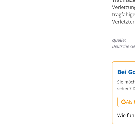
Verletzun
tragfähig
Verletzte
Quelle:
Deutsche Ge
Bei G
Sie möch
sehen? D
Als
Wie fun