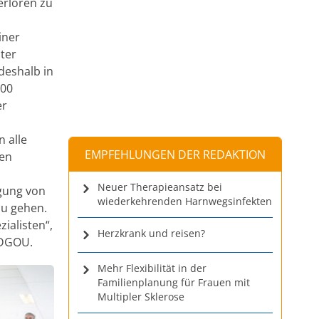
erloren zu
iner
ter
deshalb in
000
er
 alle
EMPFEHLUNGEN DER REDAKTION
den
Neuer Therapieansatz bei
rgung von
wiederkehrenden Harnwegsinfekten
zu gehen.
ialisten“,
Herzkrank und reisen?
 DGOU.
Mehr Flexibilität in der
Familienplanung für Frauen mit
Multipler Sklerose