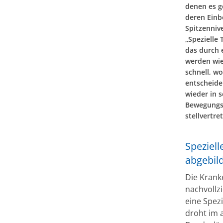
denen es g
deren Einb
Spitzenniv
„Spezielle
das durch 
werden wie
schnell, w
entscheide
wieder in 
Bewegungse
stellvertr
Speziell
abgebil
Die Krank
nachvollzi
eine Spez
droht im 