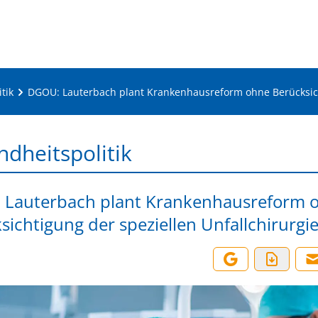
tik
DGOU: Lauterbach plant Krankenhausreform ohne Berücksicht
dheitspolitik
Lauterbach plant Krankenhausreform 
sichtigung der speziellen Unfallchirurgi