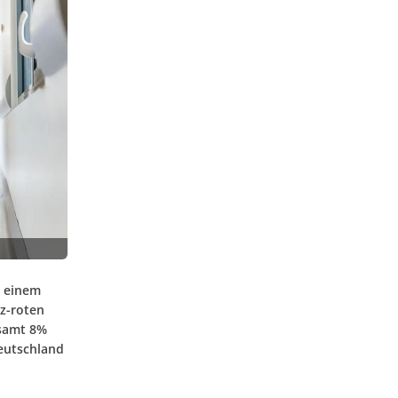
d einem
z-roten
esamt 8%
eutschland