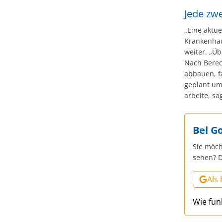
Jede zwe
„Eine aktue
Krankenhau
weiter. „Üb
Nach Berec
abbauen, f
geplant um
arbeite, sa
Bei G
Sie möch
sehen? D
Als
Wie fun