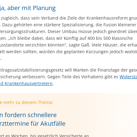
ja, aber mit Planung
 zugleich, dass sein Verband die Ziele der Krankenhausreform gru
. Dazu gehörten eine stärkere Spezialisierung, die Fusion kleinere
ersorgungsstrukturen. Dieser Umbau müsse jedoch geordnet übe
gen. „Ich bleibe dabei, dass wir künftig auf 400 bis 500 klassische
sstandorte verzichten könnten", sagte Gaß. Viele Häuser, die erha
t werden sollten, würden die geplanten Kürzungen jedoch womög
.
tragssatzstabilisierungsgesetz will Warken die Finanzlage der ges
sicherung verbessern. Gegen Teile des Vorhabens gibt es
Widerst
d Krankenhausvertretern
.
ie mehr zu diesem Thema:
n fordern schnellere
zttermine für Akutfälle
rt es Wochen, bis gesetzlich Versicherte an