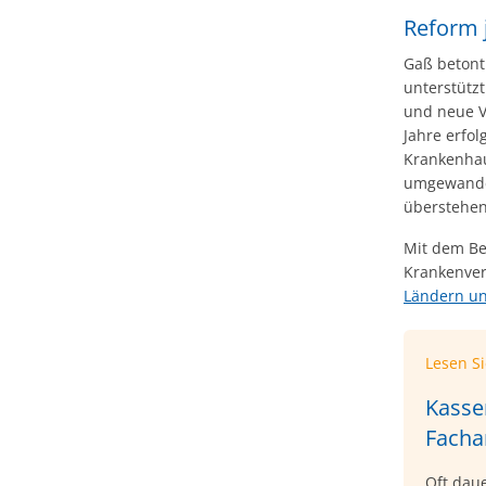
Reform 
Gaß betont
unterstützt
und neue V
Jahre erfol
Krankenhau
umgewandel
überstehen
Mit dem Bei
Krankenver
Ländern un
Lesen S
Kasse
Fachar
Oft daue