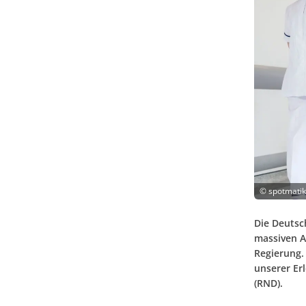
©
spotmatik
Die Deutsc
massiven A
Regierung.
unserer Er
(RND).