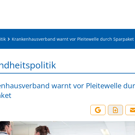
tik
Krankenhausverband warnt vor Pleitewelle durch Sparpaket
dheitspolitik
nhausverband warnt vor Pleitewelle du
ket