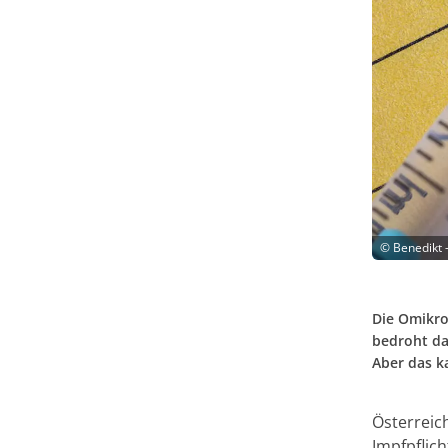
©
Benedikt 
Die Omikron
bedroht da
Aber das k
Österreich
Impfpflic