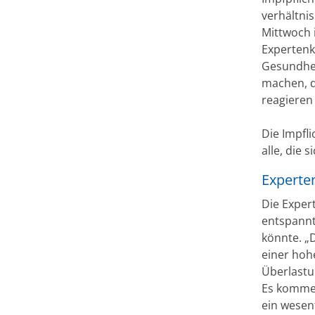
verhältni
Mittwoch i
Expertenk
Gesundhei
machen, d
reagieren
Die Impfli
alle, die 
Experten
Die Exper
entspannt
könnte. „D
einer hohe
Überlastu
Es komme 
ein wesen