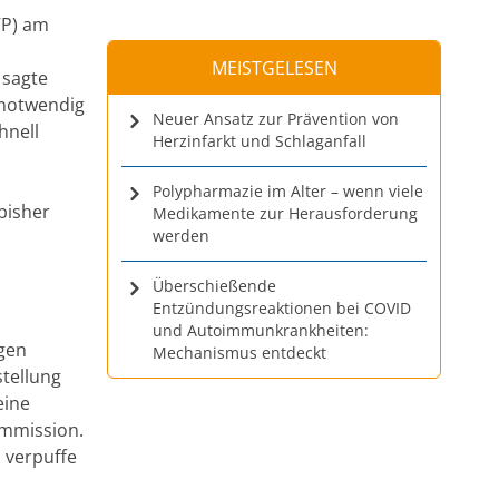
VP) am
MEISTGELESEN
 sagte
 notwendig
Neuer Ansatz zur Prävention von
hnell
Herzinfarkt und Schlaganfall
Polypharmazie im Alter – wenn viele
 bisher
Medikamente zur Herausforderung
werden
Überschießende
Entzündungsreaktionen bei COVID
und Autoimmunkrankheiten:
gen
Mechanismus entdeckt
stellung
eine
ommission.
 verpuffe