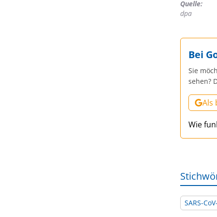
Quelle:
dpa
Bei G
Sie möch
sehen? D
Als
Wie fun
Stichwö
SARS-CoV