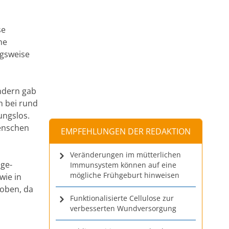
se
ne
ngsweise
ändern gab
ch bei rund
ungslos.
Menschen
EMPFEHLUNGEN DER REDAKTION
Veränderungen im mütterlichen
age-
Immunsystem können auf eine
mögliche Frühgeburt hinweisen
wie in
hoben, da
Funktionalisierte Cellulose zur
verbesserten Wundversorgung