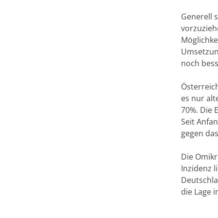
Generell 
vorzuziehe
Möglichkei
Umsetzung
noch bess
Österreic
es nur alt
70%. Die E
Seit Anfa
gegen das
Die Omikr
Inzidenz l
Deutschla
die Lage in