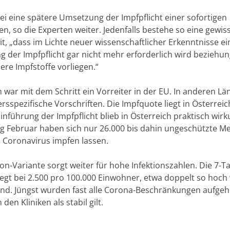
sei eine spätere Umsetzung der Impfpflicht einer sofortigen
n, so die Experten weiter. Jedenfalls bestehe so eine gewis
t, „dass im Lichte neuer wissenschaftlicher Erkenntnisse ei
 der Impfpflicht gar nicht mehr erforderlich wird beziehu
ere Impfstoffe vorliegen.“
h war mit dem Schritt ein Vorreiter in der EU. In anderen L
ersspezifische Vorschriften. Die Impfquote liegt in Österrei
inführung der Impfpflicht blieb in Österreich praktisch wirk
ng Februar haben sich nur 26.000 bis dahin ungeschützte 
 Coronavirus impfen lassen.
on-Variante sorgt weiter für hohe Infektionszahlen. Die 7-T
iegt bei 2.500 pro 100.000 Einwohner, etwa doppelt so hoch 
nd. Jüngst wurden fast alle Corona-Beschränkungen aufge
 den Kliniken als stabil gilt.