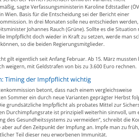
smäßig, sagte Verfassungsministerin Karoline Edtstadler (Ö
n Wien. Basis für die Entscheidung sei der Bericht einer
ommission. In drei Monaten solle neu entschieden werden,
tsminister Johannes Rauch (Grüne). Sollte es die Situation
ie Impfpflicht doch wieder in Kraft zu setzen, werde man sc
 können, so die beiden Regierungsmitglieder.
cht gilt eigentlich seit Anfang Februar. Ab 15. März mussten
sich weigern, mit Geldstrafen von bis zu 3.600 Euro rechnen.
: Timing der Impfpflicht wichtig
tenkommission betont, dass nach einem vergleichsweise
en Sommer ein durch neue Varianten geprägter Herbst fol
ie grundsätzliche Impfpflicht als probates Mittel zur Sicher
n Durchimpfungsrate ist prinzipiell weiterhin sinnvoll, um 
ng des Gesundheitssystems zu vermeiden“, schreibt die K
aber auf den Zeitpunkt der Impfung an. Impfe man zu früh,
tlicher Teil dieser neu erworbenen Immunität.